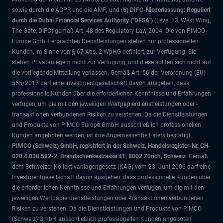
sowie durch die ACPR und die AMF; und (
6) DIFC-Niederlassung: Reguliert
durch die Dubai Financial Services Authority ("DFSA")
(Level 13, West Wing,
The Gate, DIFC)
gemäß Art. 48 des Regulatory Law 2004. Die von PIMCO
Europe GmbH erbrachten Dienstleistungen stehen nur professionellen
Kunden, im Sinne von § 67 Abs. 2 WpHG definiert, zur Verfügung. Sie
stehen Privatanlegern nicht zur Verfügung, und diese sollten sich nicht auf
die vorliegende Mitteilung verlassen. Gemäß Art. 56 der Verordnung (EU)
565/2017 darf eine Investmentgesellschaft davon ausgehen, dass
professionelle Kunden über die erforderlichen Kenntnisse und Erfahrungen
verfügen, um die mit den jeweiligen Wertpapierdienstleistungen oder -
transaktionen verbundenen Risiken zu verstehen. Da die Dienstleistungen
und Produkte von PIMCO Europe GmbH ausschließlich professionellen
Kunden angeboten werden, ist ihre Angemessenheit stets bestätigt.
PIMCO (Schweiz) GmbH, registriert in der Schweiz, Handelsregister-Nr. CH-
020.4.038.582-2, Brandschenkestrasse 41, 8002 Zürich, Schweiz
. Gemäß
dem Schweizer Kollektivanlagengesetz (KAG) vom 23. Juni 2006 darf eine
Investmentgesellschaft davon ausgehen, dass professionelle Kunden über
die erforderlichen Kenntnisse und Erfahrungen verfügen, um die mit den
jeweiligen Wertpapierdienstleistungen oder -transaktionen verbundenen
Risiken zu verstehen. Da die Dienstleistungen und Produkte von PIMCO
(Schweiz) GmbH ausschließlich professionellen Kunden angeboten