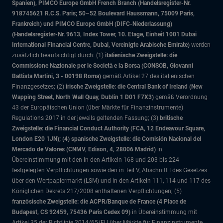
Spanien), PIMCO Europe GmbH French Branch (Handelsregister-Nr.
918745621 R.C.S. Paris; 50–52 Boulevard Haussmann, 75009 Paris,
Frankreich) und PIMCO Europe GmbH (DIFC-Niederlassung)
(Handelsregister-Nr. 9613, Index Tower, 10. Etage, Einheit 1001 Dubai
International Financial Centre, Dubai, Vereinigte Arabische Emirate)
werden
zusätzlich beaufsichtigt durch: (1)
italienische Zweigstelle: die
Commissione Nazionale per le Società e la Borsa (CONSOB, Giovanni
Battista Martini, 3 - 00198 Roma)
gemäß Artikel 27 des italienischen
Finanzgesetzes; (2)
irische Zweigstelle: die Central Bank of Ireland (New
Wapping Street, North Wall Quay, Dublin 1 D01 F7X3)
gemäß Verordnung
43 der Europäischen Union (über Märkte für Finanzinstrumente)
Regulations 2017 in der jeweils geltenden Fassung; (3)
britische
Zweigstelle: die Financial Conduct Authority (FCA, 12 Endeavour Square,
London E20 1JN); (4) spanische Zweigstelle: die Comisión Nacional del
Mercado de Valores (CNMV, Edison, 4, 28006 Madrid)
in
Übereinstimmung mit den in den Artikeln 168 und 203 bis 224
festgelegten Verpflichtungen sowie den in Teil V, Abschnitt I des Gesetzes
über den Wertpapiermarkt (LSM) und in den Artikeln 111, 114 und 117 des
Königlichen Dekrets 217/2008 enthaltenen Verpflichtungen; (5)
f
ranzösische Zweigstelle: die ACPR/Banque de France (4 Place de
Budapest, CS 92459, 75436 Paris Cedex 09)
in Übereinstimmung mit
Artikel 35 der Richtlinie 2014/65/EU über Märkte für Finanzinstrumente