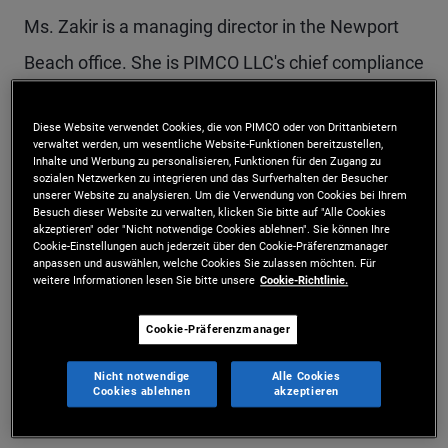
Ms. Zakir is a managing director in the Newport
Beach office. She is PIMCO LLC's chief compliance
officer and PIMCO's global head of compliance. In
Diese Website verwendet Cookies, die von PIMCO oder von Drittanbietern
her previous roles at PIMCO, Ms. Zakir managed
verwaltet werden, um wesentliche Website-Funktionen bereitzustellen,
Inhalte und Werbung zu personalisieren, Funktionen für den Zugang zu
the U.S. regulatory legal team and the global
sozialen Netzwerken zu integrieren und das Surfverhalten der Besucher
unserer Website zu analysieren. Um die Verwendung von Cookies bei Ihrem
trading documentation and counterparty
Besuch dieser Website zu verwalten, klicken Sie bitte auf "Alle Cookies
akzeptieren" oder "Nicht notwendige Cookies ablehnen". Sie können Ihre
management team. Ms. Zakir previously served
Cookie-Einstellungen auch jederzeit über den Cookie-Präferenzmanager
anpassen und auswählen, welche Cookies Sie zulassen möchten. Für
as chairwoman of the Commodity Futures Trading
weitere Informationen lesen Sie bitte unsere
Cookie-Richtlinie.
Commission's Market Risk Advisory Committee,
Cookie-Präferenzmanager
and currently serves as a board member of The
Nicht notwendige
Alle Cookies
PIMCO Foundation. Prior to joining PIMCO in 2013,
Cookies ablehnen
akzeptieren
she was an associate director at the U.S CFTC in