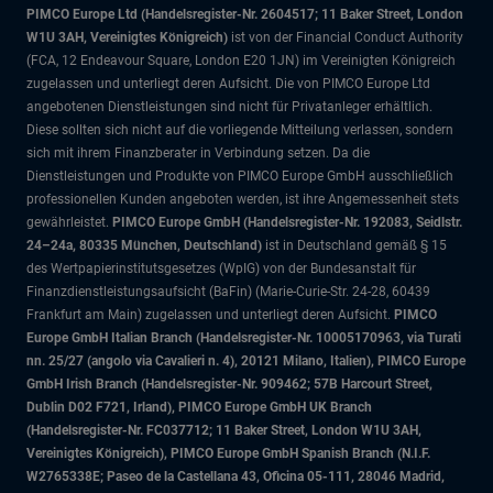
PIMCO Europe Ltd (Handelsregister-Nr. 2604517; 11 Baker Street, London
W1U 3AH, Vereinigtes Königreich)
ist von der Financial Conduct Authority
(FCA, 12 Endeavour Square, London E20 1JN) im Vereinigten Königreich
zugelassen und unterliegt deren Aufsicht. Die von PIMCO Europe Ltd
angebotenen Dienstleistungen sind nicht für Privatanleger erhältlich.
Diese sollten sich nicht auf die vorliegende Mitteilung verlassen, sondern
sich mit ihrem Finanzberater in Verbindung setzen. Da die
Dienstleistungen und Produkte von PIMCO Europe GmbH ausschließlich
professionellen Kunden angeboten werden, ist ihre Angemessenheit stets
gewährleistet.
PIMCO Europe GmbH (Handelsregister-Nr. 192083, Seidlstr.
24–24a, 80335 München, Deutschland)
ist in Deutschland gemäß § 15
des Wertpapierinstitutsgesetzes (WpIG) von der Bundesanstalt für
Finanzdienstleistungsaufsicht (BaFin) (Marie-Curie-Str. 24-28, 60439
Frankfurt am Main) zugelassen und unterliegt deren Aufsicht.
PIMCO
Europe GmbH Italian Branch (Handelsregister-Nr. 10005170963, via Turati
nn. 25/27 (angolo via Cavalieri n. 4), 20121 Milano, Italien), PIMCO Europe
GmbH Irish Branch (Handelsregister-Nr. 909462; 57B Harcourt Street,
Dublin D02 F721, Irland), PIMCO Europe GmbH UK Branch
(Handelsregister-Nr. FC037712; 11 Baker Street, London W1U 3AH,
Vereinigtes Königreich), PIMCO Europe GmbH Spanish Branch (N.I.F.
W2765338E; Paseo de la Castellana 43, Oficina 05-111, 28046 Madrid,