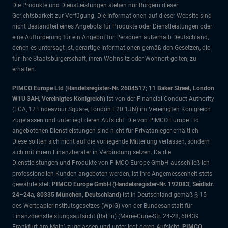
Die Produkte und Dienstleistungen stehen nur Bürgern dieser
Gerichtsbarkeit zur Verfügung. Die Informationen auf dieser Website sind
nicht Bestandteil eines Angebots für Produkte oder Dienstleistungen oder
eine Aufforderung für ein Angebot für Personen außerhalb Deutschland,
denen es untersagt ist, derartige Informationen gemäß den Gesetzen, die
für ihre Staatsbürgerschaft, ihren Wohnsitz oder Wohnort gelten, zu
erhalten.
PIMCO Europe Ltd (Handelsregister-Nr. 2604517; 11 Baker Street, London
W1U 3AH, Vereinigtes Königreich)
ist von der Financial Conduct Authority
(FCA, 12 Endeavour Square, London E20 1JN) im Vereinigten Königreich
zugelassen und unterliegt deren Aufsicht. Die von PIMCO Europe Ltd
angebotenen Dienstleistungen sind nicht für Privatanleger erhältlich.
Diese sollten sich nicht auf die vorliegende Mitteilung verlassen, sondern
sich mit ihrem Finanzberater in Verbindung setzen. Da die
Dienstleistungen und Produkte von PIMCO Europe GmbH ausschließlich
professionellen Kunden angeboten werden, ist ihre Angemessenheit stets
gewährleistet.
PIMCO Europe GmbH (Handelsregister-Nr. 192083, Seidlstr.
24–24a, 80335 München, Deutschland)
ist in Deutschland gemäß § 15
des Wertpapierinstitutsgesetzes (WpIG) von der Bundesanstalt für
Finanzdienstleistungsaufsicht (BaFin) (Marie-Curie-Str. 24-28, 60439
Frankfurt am Main) zugelassen und unterliegt deren Aufsicht.
PIMCO