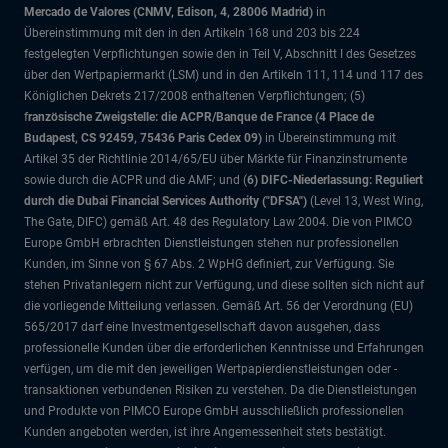
Mercado de Valores (CNMV, Edison, 4, 28006 Madrid)
in
Übereinstimmung mit den in den Artikeln 168 und 203 bis 224
festgelegten Verpflichtungen sowie den in Teil V, Abschnitt I des Gesetzes
über den Wertpapiermarkt (LSM) und in den Artikeln 111, 114 und 117 des
Königlichen Dekrets 217/2008 enthaltenen Verpflichtungen; (5)
f
ranzösische Zweigstelle: die ACPR/Banque de France (4 Place de
Budapest, CS 92459, 75436 Paris Cedex 09)
in Übereinstimmung mit
Artikel 35 der Richtlinie 2014/65/EU über Märkte für Finanzinstrumente
sowie durch die ACPR und die AMF; und (
6) DIFC-Niederlassung: Reguliert
durch die Dubai Financial Services Authority ("DFSA")
(Level 13, West Wing,
The Gate, DIFC)
gemäß Art. 48 des Regulatory Law 2004. Die von PIMCO
Europe GmbH erbrachten Dienstleistungen stehen nur professionellen
Kunden, im Sinne von § 67 Abs. 2 WpHG definiert, zur Verfügung. Sie
stehen Privatanlegern nicht zur Verfügung, und diese sollten sich nicht auf
die vorliegende Mitteilung verlassen. Gemäß Art. 56 der Verordnung (EU)
565/2017 darf eine Investmentgesellschaft davon ausgehen, dass
professionelle Kunden über die erforderlichen Kenntnisse und Erfahrungen
verfügen, um die mit den jeweiligen Wertpapierdienstleistungen oder -
transaktionen verbundenen Risiken zu verstehen. Da die Dienstleistungen
und Produkte von PIMCO Europe GmbH ausschließlich professionellen
Kunden angeboten werden, ist ihre Angemessenheit stets bestätigt.