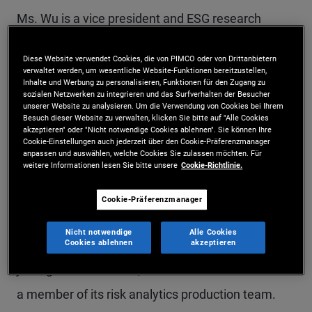
Ms. Wu is a vice president and ESG research
analyst in the Newport Beach office, focused on
Diese Website verwendet Cookies, die von PIMCO oder von Drittanbietern
the integration of ESG (environmental, social, and
verwaltet werden, um wesentliche Website-Funktionen bereitzustellen,
Inhalte und Werbung zu personalisieren, Funktionen für den Zugang zu
governance) factors into PIMCO's portfolio
sozialen Netzwerken zu integrieren und das Surfverhalten der Besucher
unserer Website zu analysieren. Um die Verwendung von Cookies bei Ihrem
management and credit research process.
Besuch dieser Website zu verwalten, klicken Sie bitte auf "Alle Cookies
akzeptieren" oder "Nicht notwendige Cookies ablehnen". Sie können Ihre
Previously at PIMCO, she was a vice president and
Cookie-Einstellungen auch jederzeit über den Cookie-Präferenzmanager
anpassen und auswählen, welche Cookies Sie zulassen möchten. Für
weitere Informationen lesen Sie bitte unsere
Cookie-Richtlinie.
manager in the portfolio associate team, where
she was responsible for portfolio construction and
Cookie-Präferenzmanager
management of PIMCO's Total Return, Low
Nicht notwendige
Alle Cookies
Duration, and related ESG strategies. Prior to
Cookies ablehnen
akzeptieren
joining PIMCO in 2013, Ms. Wu worked at MSCI as
a member of its risk analytics production team.