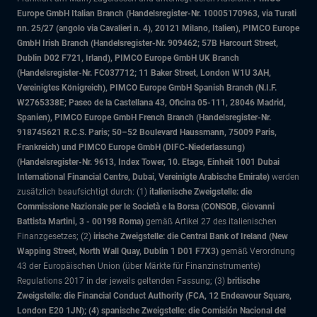
Europe GmbH Italian Branch (Handelsregister-Nr. 10005170963, via Turati
nn. 25/27 (angolo via Cavalieri n. 4), 20121 Milano, Italien), PIMCO Europe
GmbH Irish Branch (Handelsregister-Nr. 909462; 57B Harcourt Street,
Dublin D02 F721, Irland), PIMCO Europe GmbH UK Branch
(Handelsregister-Nr. FC037712; 11 Baker Street, London W1U 3AH,
Vereinigtes Königreich), PIMCO Europe GmbH Spanish Branch (N.I.F.
W2765338E; Paseo de la Castellana 43, Oficina 05-111, 28046 Madrid,
Spanien), PIMCO Europe GmbH French Branch (Handelsregister-Nr.
918745621 R.C.S. Paris; 50–52 Boulevard Haussmann, 75009 Paris,
Frankreich) und PIMCO Europe GmbH (DIFC-Niederlassung)
(Handelsregister-Nr. 9613, Index Tower, 10. Etage, Einheit 1001 Dubai
International Financial Centre, Dubai, Vereinigte Arabische Emirate)
werden
zusätzlich beaufsichtigt durch: (1)
italienische Zweigstelle: die
Commissione Nazionale per le Società e la Borsa (CONSOB, Giovanni
Battista Martini, 3 - 00198 Roma)
gemäß Artikel 27 des italienischen
Finanzgesetzes; (2)
irische Zweigstelle: die Central Bank of Ireland (New
Wapping Street, North Wall Quay, Dublin 1 D01 F7X3)
gemäß Verordnung
43 der Europäischen Union (über Märkte für Finanzinstrumente)
Regulations 2017 in der jeweils geltenden Fassung; (3)
britische
Zweigstelle: die Financial Conduct Authority (FCA, 12 Endeavour Square,
London E20 1JN); (4) spanische Zweigstelle: die Comisión Nacional del