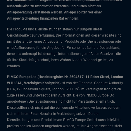
Alle Dokumente und Angaben im Bereich börsengehandelte Fonds dienen
ausschließlich zu Informationszwecken und dürfen nicht als
Anlageberatung verstanden werden. Anleger sollten vor einer
Anlageentscheidung finanziellen Rat einholen.
Die Produkte und Dienstleistungen stehen nur Bürgern dieser
Gerichtsbarkeit zur Verfügung. Die Informationen auf dieser Website sind
nicht Bestandteil eines Angebots für Produkte oder Dienstleistungen oder
eine Aufforderung für ein Angebot für Personen außerhalb Deutschland,
denen es untersagt ist, derartige Informationen gemäß den Gesetzen, die
für ihre Staatsbürgerschaft, ihren Wohnsitz oder Wohnort gelten, zu
erhalten.
PIMCO Europe Ltd (Handelsregister-Nr. 2604517; 11 Baker Street, London
W1U 3AH, Vereinigtes Königreich)
ist von der Financial Conduct Authority
(FCA, 12 Endeavour Square, London E20 1JN) im Vereinigten Königreich
zugelassen und unterliegt deren Aufsicht. Die von PIMCO Europe Ltd
angebotenen Dienstleistungen sind nicht für Privatanleger erhältlich.
Diese sollten sich nicht auf die vorliegende Mitteilung verlassen, sondern
sich mit ihrem Finanzberater in Verbindung setzen. Da die
Dienstleistungen und Produkte von PIMCO Europe GmbH ausschließlich
professionellen Kunden angeboten werden, ist ihre Angemessenheit stets