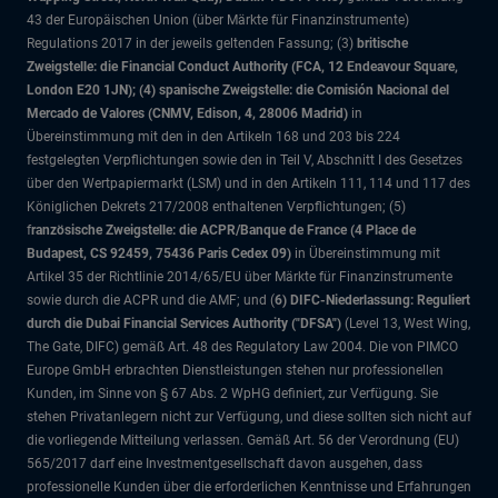
43 der Europäischen Union (über Märkte für Finanzinstrumente)
Regulations 2017 in der jeweils geltenden Fassung; (3)
britische
Zweigstelle: die Financial Conduct Authority (FCA, 12 Endeavour Square,
London E20 1JN); (4) spanische Zweigstelle: die Comisión Nacional del
Mercado de Valores (CNMV, Edison, 4, 28006 Madrid)
in
Übereinstimmung mit den in den Artikeln 168 und 203 bis 224
festgelegten Verpflichtungen sowie den in Teil V, Abschnitt I des Gesetzes
über den Wertpapiermarkt (LSM) und in den Artikeln 111, 114 und 117 des
Königlichen Dekrets 217/2008 enthaltenen Verpflichtungen; (5)
f
ranzösische Zweigstelle: die ACPR/Banque de France (4 Place de
Budapest, CS 92459, 75436 Paris Cedex 09)
in Übereinstimmung mit
Artikel 35 der Richtlinie 2014/65/EU über Märkte für Finanzinstrumente
sowie durch die ACPR und die AMF; und (
6) DIFC-Niederlassung: Reguliert
durch die Dubai Financial Services Authority ("DFSA")
(Level 13, West Wing,
The Gate, DIFC)
gemäß Art. 48 des Regulatory Law 2004. Die von PIMCO
Europe GmbH erbrachten Dienstleistungen stehen nur professionellen
Kunden, im Sinne von § 67 Abs. 2 WpHG definiert, zur Verfügung. Sie
stehen Privatanlegern nicht zur Verfügung, und diese sollten sich nicht auf
die vorliegende Mitteilung verlassen. Gemäß Art. 56 der Verordnung (EU)
565/2017 darf eine Investmentgesellschaft davon ausgehen, dass
professionelle Kunden über die erforderlichen Kenntnisse und Erfahrungen