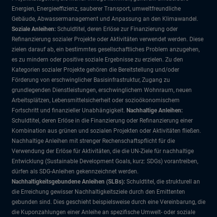
Energien, Energieeffizienz, sauberer Transport, umweltfreundliche
Gebäude, Abwassermanagement und Anpassung an den Klimawandel.
Soziale Anleihen:
Schuldtitel, deren Erlöse zur Finanzierung oder
Refinanzierung sozialer Projekte oder Aktivitäten verwendet werden. Diese
zielen darauf ab, ein bestimmtes gesellschaftliches Problem anzugehen,
es zu mindern oder positive soziale Ergebnisse zu erzielen. Zu den
Kategorien sozialer Projekte gehören die Bereitstellung und/oder
Förderung von erschwinglicher Basisinfrastruktur, Zugang zu
grundlegenden Dienstleistungen, erschwinglichem Wohnraum, neuen
Arbeitsplätzen, Lebensmittelsicherheit oder sozioökonomischem
Fortschritt und finanzieller Unabhängigkeit.
Nachhaltige Anleihen:
Schuldtitel, deren Erlöse in die Finanzierung oder Refinanzierung einer
Kombination aus grünen und sozialen Projekten oder Aktivitäten fließen.
Nachhaltige Anleihen mit strenger Rechenschaftspflicht für die
Verwendung der Erlöse für Aktivitäten, die die UN-Ziele für nachhaltige
Entwicklung (Sustainable Development Goals, kurz: SDGs) vorantreiben,
dürfen als SDG-Anleihen gekennzeichnet werden.
Nachhaltigkeitsgebundene Anleihen (SLBs):
Schuldtitel, die strukturell an
die Erreichung gewisser Nachhaltigkeitsziele durch den Emittenten
gebunden sind. Dies geschieht beispielsweise durch eine Vereinbarung, die
die Kuponzahlungen einer Anleihe an spezifische Umwelt- oder soziale