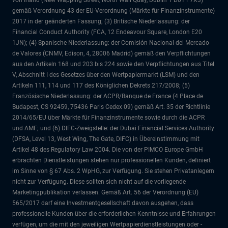
von Irland (New Wapping Street, North Wall Quay, Dublin 1 D01 F7X3)
gemäß Verordnung 43 der EU-Verordnung (Märkte für Finanzinstrumente)
2017 in der geänderten Fassung; (3) Britische Niederlassung: der
Financial Conduct Authority (FCA, 12 Endeavour Square, London E20
1JN); (4) Spanische Niederlassung: der Comisión Nacional del Mercado
de Valores (CNMV, Edison, 4, 28006 Madrid) gemäß den Verpflichtungen
aus den Artikeln 168 und 203 bis 224 sowie den Verpflichtungen aus Titel
V, Abschnitt I des Gesetzes über den Wertpapiermarkt (LSM) und den
Artikeln 111, 114 und 117 des Königlichen Dekrets 217/2008; (5)
Französische Niederlassung: der ACPR/Banque de France (4 Place de
Budapest, CS 92459, 75436 Paris Cedex 09) gemäß Art. 35 der Richtlinie
2014/65/EU über Märkte für Finanzinstrumente sowie durch die ACPR
und AMF; und (6) DIFC-Zweigstelle: der Dubai Financial Services Authority
(DFSA, Level 13, West Wing, The Gate, DIFC) in Übereinstimmung mit
Artikel 48 des Regulatory Law 2004. Die von der PIMCO Europe GmbH
erbrachten Dienstleistungen stehen nur professionellen Kunden, definiert
im Sinne von § 67 Abs. 2 WpHG, zur Verfügung. Sie stehen Privatanlegern
nicht zur Verfügung. Diese sollten sich nicht auf die vorliegende
Marketingpublikation verlassen. Gemäß Art. 56 der Verordnung (EU)
565/2017 darf eine Investmentgesellschaft davon ausgehen, dass
professionelle Kunden über die erforderlichen Kenntnisse und Erfahrungen
verfügen, um die mit den jeweiligen Wertpapierdienstleistungen oder -