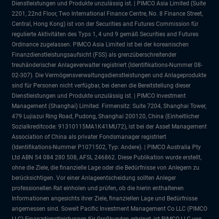
Dienstleistungen und Produkte unzulässig ist. | PIMCO Asia Limited (Suite
2201, 22nd Floor, Two International Finance Centre, No. 8 Finance Street,
Central, Hong Kong) ist von der Securities and Futures Commission für
regulierte Aktivitäten des Typs 1, 4 und 9 gemäß Securities and Futures
Ordinance zugelassen. PIMCO Asia Limited ist bei der koreanischen
Finanzdienstleistungsaufsicht (FSS) als grenzüberschreitender
treuhänderischer Anlageverwalter registriert (Identifikations-Nummer 08-
02-307). Die Vermögensverwaltungsdienstleistungen und Anlageprodukte
sind für Personen nicht verfügbar, bei denen die Bereitstellung dieser
Dienstleistungen und Produkte unzulässig ist. | PIMCO Investment
Management (Shanghai) Limited. Firmensitz: Suite 7204, Shanghai Tower,
479 Lujiazui Ring Road, Pudong, Shanghai 200120, China (Einheitlicher
Sozialkreditcode: 91310115MA1K41MU72), ist bei der Asset Management
Association of China als privater Fondsmanager registriert
(Identifikations-Nummer P1071502, Typ: Andere). | PIMCO Australia Pty
Ltd ABN 54 084 280 508, AFSL 246862. Diese Publikation wurde erstellt,
ohne die Ziele, die finanzielle Lage oder die Bedürfnisse von Anlegern zu
berücksichtigen. Vor einer Anlageentscheidung sollten Anleger
professionellen Rat einholen und prüfen, ob die hierin enthaltenen
Informationen angesichts ihrer Ziele, finanziellen Lage und Bedürfnisse
angemessen sind. Soweit Pacific Investment Management Co LLC (PIMCO