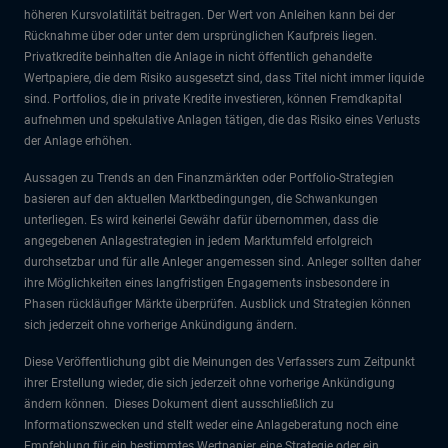
höheren Kursvolatilität beitragen. Der Wert von Anleihen kann bei der
Rücknahme über oder unter dem ursprünglichen Kaufpreis liegen.
Privatkredite beinhalten die Anlage in nicht öffentlich gehandelte
Wertpapiere, die dem Risiko ausgesetzt sind, dass Titel nicht immer liquide
sind. Portfolios, die in private Kredite investieren, können Fremdkapital
aufnehmen und spekulative Anlagen tätigen, die das Risiko eines Verlusts
der Anlage erhöhen.
Aussagen zu Trends an den Finanzmärkten oder Portfolio-Strategien
basieren auf den aktuellen Marktbedingungen, die Schwankungen
unterliegen. Es wird keinerlei Gewähr dafür übernommen, dass die
angegebenen Anlagestrategien in jedem Marktumfeld erfolgreich
durchsetzbar und für alle Anleger angemessen sind. Anleger sollten daher
ihre Möglichkeiten eines langfristigen Engagements insbesondere in
Phasen rückläufiger Märkte überprüfen. Ausblick und Strategien können
sich jederzeit ohne vorherige Ankündigung ändern.
Diese Veröffentlichung gibt die Meinungen des Verfassers zum Zeitpunkt
ihrer Erstellung wieder, die sich jederzeit ohne vorherige Ankündigung
ändern können. Dieses Dokument dient ausschließlich zu
Informationszwecken und stellt weder eine Anlageberatung noch eine
Empfehlung für ein bestimmtes Wertpapier, eine Strategie oder ein