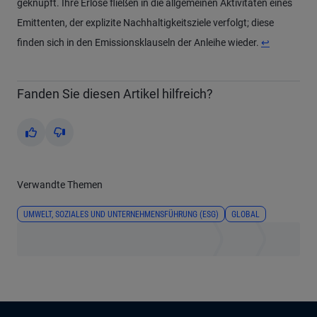
geknüpft. Ihre Erlöse fließen in die allgemeinen Aktivitäten eines
Emittenten, der explizite Nachhaltigkeitsziele verfolgt; diese
finden sich in den Emissionsklauseln der Anleihe wieder.
↩
Fanden Sie diesen Artikel hilfreich?
Yes
No
Verwandte Themen
UMWELT, SOZIALES UND UNTERNEHMENSFÜHRUNG (ESG)
GLOBAL