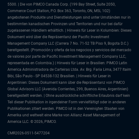
5500. | Die von PIMCO Canada Corp. (199 Bay Street, Suite 2050,
Commerce Court Station, P.O. Box 363, Toronto, ON, M5L 1G2)
angebotenen Produkte und Dienstleistungen sind unter Umständen nur in
bestimmten kanadischen Provinzen und Territorien und nur bei dafür
zugelassenen Händlern erhältlich. | Hinweis für Leser in Kolumbien: Dieses
Dokument wird über die Repräsentanz der Pacific Investment
Management Company LLC (Carrera 7 No. 71-52 TB Piso 9, Bogota D.C.)
bereitgestellt. (Promoción y oferta de los negocios y servicios del mercado
de valores por parte de Pacific Investment Management Company LLC,
representada en Colombia.) | Hinweis für Leser in Brasilien: PIMCO Latin
America Administradora de Carteiras Ltda. Av. Brg. Faria Lima, 3477 Itaim
Bibi, São Paulo - SP 04538-132 Brasilien. | Hinweis für Leser in
Argentinien: Dieses Dokument kann über die Repräsentanz von PIMCO
Global Advisors LLC (Avenida Corrientes, 299, Buenos Aires, Argentinien)
bereitgestellt werden. | Ohne ausdrückliche schriftliche Erlaubnis darf kein
Teil dieser Publikation in irgendeiner Form vervielfältigt oder in anderen
Publikationen zitiert werden. PIMCO ist in den Vereinigten Staaten von
Amerika und weltweit eine Marke von Allianz Asset Management of
America LLC. © 2026, PIMCO.
CMR2026-0511-5477204