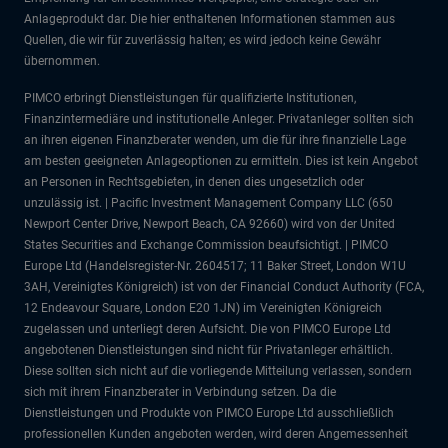
Anlageprodukt dar. Die hier enthaltenen Informationen stammen aus
Quellen, die wir für zuverlässig halten; es wird jedoch keine Gewähr
übernommen.
PIMCO erbringt Dienstleistungen für qualifizierte Institutionen,
Finanzintermediäre und institutionelle Anleger. Privatanleger sollten sich
an ihren eigenen Finanzberater wenden, um die für ihre finanzielle Lage
am besten geeigneten Anlageoptionen zu ermitteln. Dies ist kein Angebot
an Personen in Rechtsgebieten, in denen dies ungesetzlich oder
unzulässig ist. | Pacific Investment Management Company LLC (650
Newport Center Drive, Newport Beach, CA 92660) wird von der United
States Securities and Exchange Commission beaufsichtigt. | PIMCO
Europe Ltd (Handelsregister-Nr. 2604517; 11 Baker Street, London W1U
3AH, Vereinigtes Königreich) ist von der Financial Conduct Authority (FCA,
12 Endeavour Square, London E20 1JN) im Vereinigten Königreich
zugelassen und unterliegt deren Aufsicht. Die von PIMCO Europe Ltd
angebotenen Dienstleistungen sind nicht für Privatanleger erhältlich.
Diese sollten sich nicht auf die vorliegende Mitteilung verlassen, sondern
sich mit ihrem Finanzberater in Verbindung setzen. Da die
Dienstleistungen und Produkte von PIMCO Europe Ltd ausschließlich
professionellen Kunden angeboten werden, wird deren Angemessenheit