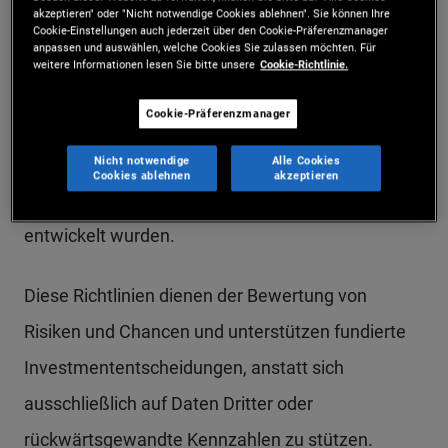
akzeptieren" oder "Nicht notwendige Cookies ablehnen". Sie können Ihre
Cookie-Einstellungen auch jederzeit über den Cookie-Präferenzmanager
anpassen und auswählen, welche Cookies Sie zulassen möchten. Für
Bei PIMCO werden Nachhaltigkeitsaspekte über
weitere Informationen lesen Sie bitte unsere
Cookie-Richtlinie.
verschiedene Anlageklassen und Sektoren hinweg
Cookie-Präferenzmanager
integriert, wo dies relevant ist. Das geschieht
mithilfe eines firmeneigenes Rahmenwerks, das
Nicht notwendige
Alle Cookies
Cookies ablehnen
akzeptieren
gemeinsam von Kredit- und ESG-Analysten
entwickelt wurden.
Diese Richtlinien dienen der Bewertung von
Risiken und Chancen und unterstützen fundierte
Investmententscheidungen, anstatt sich
ausschließlich auf Daten Dritter oder
rückwärtsgewandte Kennzahlen zu stützen.