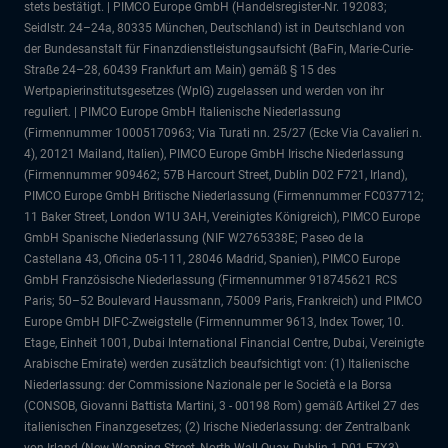
stets bestätigt. | PIMCO Europe GmbH (Handelsregister-Nr. 192083;
Seidlstr. 24–24a, 80335 München, Deutschland) ist in Deutschland von
der Bundesanstalt für Finanzdienstleistungsaufsicht (BaFin, Marie-Curie-
Straße 24–28, 60439 Frankfurt am Main) gemäß § 15 des
Wertpapierinstitutsgesetzes (WpIG) zugelassen und werden von ihr
reguliert. | PIMCO Europe GmbH Italienische Niederlassung
(Firmennummer 10005170963; Via Turati nn. 25/27 (Ecke Via Cavalieri n.
4), 20121 Mailand, Italien), PIMCO Europe GmbH Irische Niederlassung
(Firmennummer 909462; 57B Harcourt Street, Dublin D02 F721, Irland),
PIMCO Europe GmbH Britische Niederlassung (Firmennummer FC037712;
11 Baker Street, London W1U 3AH, Vereinigtes Königreich), PIMCO Europe
GmbH Spanische Niederlassung (NIF W2765338E; Paseo de la
Castellana 43, Oficina 05-111, 28046 Madrid, Spanien), PIMCO Europe
GmbH Französische Niederlassung (Firmennummer 918745621 RCS
Paris; 50–52 Boulevard Haussmann, 75009 Paris, Frankreich) und PIMCO
Europe GmbH DIFC-Zweigstelle (Firmennummer 9613, Index Tower, 10.
Etage, Einheit 1001, Dubai International Financial Centre, Dubai, Vereinigte
Arabische Emirate) werden zusätzlich beaufsichtigt von: (1) Italienische
Niederlassung: der Commissione Nazionale per le Società e la Borsa
(CONSOB, Giovanni Battista Martini, 3 - 00198 Rom) gemäß Artikel 27 des
italienischen Finanzgesetzes; (2) Irische Niederlassung: der Zentralbank