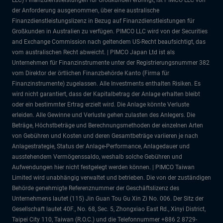
LLC) Finanzdienstleistungen für Großkunden erbringt, ist PIMCO LLC von
der Anforderung ausgenommen, über eine australische
Finanzdienstleistungslizenz in Bezug auf Finanzdienstleistungen für
Großkunden in Australien zu verfügen. PIMCO LLC wird von der Securities
and Exchange Commission nach geltendem US-Recht beaufsichtigt, das
vom australischen Recht abweicht. | PIMCO Japan Ltd ist als
Unternehmen für Finanzinstrumente unter der Registrierungsnummer 382
vom Direktor der örtlichen Finanzbehörde Kanto (Firma für
Finanzinstrumente) zugelassen. Alle Investments enthalten Risiken. Es
wird nicht garantiert, dass der Kapitalbetrag der Anlage erhalten bleibt
oder ein bestimmter Ertrag erzielt wird. Die Anlage könnte Verluste
erleiden. Alle Gewinne und Verluste gehen zulasten des Anlegers. Die
Beträge, Höchstbeträge und Berechnungsmethoden der einzelnen Arten
von Gebühren und Kosten und deren Gesamtbeträge variieren je nach
Anlagestrategie, Status der Anlage-Performance, Anlagedauer und
ausstehendem Vermögenssaldo, weshalb solche Gebühren und
Aufwendungen hier nicht festgelegt werden können. | PIMCO Taiwan
Limited wird unabhängig verwaltet und betrieben. Die von der zuständigen
Behörde genehmigte Referenznummer der Geschäftslizenz des
Unternehmens lautet (115) Jin Guan Tou Gu Xin Zi No. 006. Der Sitz der
Gesellschaft lautet 40F., No. 68, Sec. 5, Zhongxiao East Rd., Xinyi District,
Taipei City 110, Taiwan (R.O.C.) und die Telefonnummer +886 2 8729-