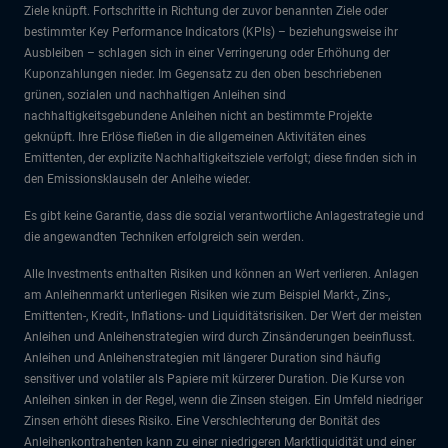
Ziele knüpft. Fortschritte in Richtung der zuvor benannten Ziele oder
bestimmter Key Performance Indicators (KPIs) – beziehungsweise ihr
Ausbleiben – schlagen sich in einer Verringerung oder Erhöhung der
Kuponzahlungen nieder. Im Gegensatz zu den oben beschriebenen
grünen, sozialen und nachhaltigen Anleihen sind
nachhaltigkeitsgebundene Anleihen nicht an bestimmte Projekte
geknüpft. Ihre Erlöse fließen in die allgemeinen Aktivitäten eines
Emittenten, der explizite Nachhaltigkeitsziele verfolgt; diese finden sich in
den Emissionsklauseln der Anleihe wieder.
Es gibt keine Garantie, dass die sozial verantwortliche Anlagestrategie und
die angewandten Techniken erfolgreich sein werden.
Alle Investments enthalten Risiken und können an Wert verlieren. Anlagen
am Anleihenmarkt unterliegen Risiken wie zum Beispiel Markt-, Zins-,
Emittenten-, Kredit-, Inflations- und Liquiditätsrisiken. Der Wert der meisten
Anleihen und Anleihenstrategien wird durch Zinsänderungen beeinflusst.
Anleihen und Anleihenstrategien mit längerer Duration sind häufig
sensitiver und volatiler als Papiere mit kürzerer Duration. Die Kurse von
Anleihen sinken in der Regel, wenn die Zinsen steigen. Ein Umfeld niedriger
Zinsen erhöht dieses Risiko. Eine Verschlechterung der Bonität des
Anleihenkontrahenten kann zu einer niedrigeren Marktliquidität und einer