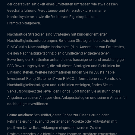
der operativen Tätigkeit eines Emittenten umfassen wie etwa dessen
Geschäftsführung, Vergütungs- und Anreizstrukturen, interne
Kontrollsysteme sowie die Rechte von Eigenkapital- und
Fremdkapitalgebern.
Nachhaltige Strategien sind Strategien mit kundenorientierten
Nachhaltigkeitsanforderungen. Bei diesen Strategien berücksichtigt
PIMCO aktiv Nachhaltigkeitsprinzipien (d. h. Ausschluss von Emittenten,
die den Nachhaltigkeitsprinzipien grundlegend entgegenstehen,
Bewertung der Emittenten anhand eines hauseigenen und unabhängigen
ESG-Bewertungssystems), die mit diesen Strategien und Richtlinien im
Einklang stehen. Weitere Informationen finden Sie im „Sustainable
Investment Policy Statement“ von PIMCO. Informationen zu Fonds, die
Nachhaltigkeitsstrategien und -richtlinien verfolgen, finden Sie im
Verkaufsprospekt des jeweiligen Fonds. Dort finden Sie ausführlichere
Angaben zu seinen Anlagezielen, Anlagestrategien und seinem Ansatz für
nachhaltige Investitionen.
Grüne Anleihen:
Schuldtitel, deren Erlöse zur Finanzierung oder
Refinanzierung neuer und bestehender Projekte oder Aktivitäten mit
positiven Umweltauswirkungen eingesetzt werden. Zu den
Projektkategorien, die hierfür infrage kommen, gehören: erneuerbare