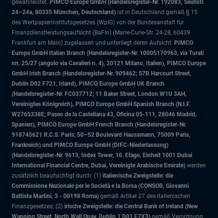
gewährleistet.
PIMCO Europe GmbH (Handelsregister-Nr. 192083, Seidlstr.
24–24a, 80335 München, Deutschland)
ist in Deutschland gemäß § 15
des Wertpapierinstitutsgesetzes (WpIG) von der Bundesanstalt für
Finanzdienstleistungsaufsicht (BaFin) (Marie-Curie-Str. 24-28, 60439
Frankfurt am Main) zugelassen und unterliegt deren Aufsicht.
PIMCO
Europe GmbH Italian Branch (Handelsregister-Nr. 10005170963, via Turati
nn. 25/27 (angolo via Cavalieri n. 4), 20121 Milano, Italien), PIMCO Europe
GmbH Irish Branch (Handelsregister-Nr. 909462; 57B Harcourt Street,
Dublin D02 F721, Irland), PIMCO Europe GmbH UK Branch
(Handelsregister-Nr. FC037712; 11 Baker Street, London W1U 3AH,
Vereinigtes Königreich), PIMCO Europe GmbH Spanish Branch (N.I.F.
W2765338E; Paseo de la Castellana 43, Oficina 05-111, 28046 Madrid,
Spanien), PIMCO Europe GmbH French Branch (Handelsregister-Nr.
918745621 R.C.S. Paris; 50–52 Boulevard Haussmann, 75009 Paris,
Frankreich) und PIMCO Europe GmbH (DIFC-Niederlassung)
(Handelsregister-Nr. 9613, Index Tower, 10. Etage, Einheit 1001 Dubai
International Financial Centre, Dubai, Vereinigte Arabische Emirate)
werden
zusätzlich beaufsichtigt durch: (1)
italienische Zweigstelle: die
Commissione Nazionale per le Società e la Borsa (CONSOB, Giovanni
Battista Martini, 3 - 00198 Roma)
gemäß Artikel 27 des italienischen
Finanzgesetzes; (2)
irische Zweigstelle: die Central Bank of Ireland (New
Wapping Street, North Wall Quay, Dublin 1 D01 F7X3)
gemäß Verordnung