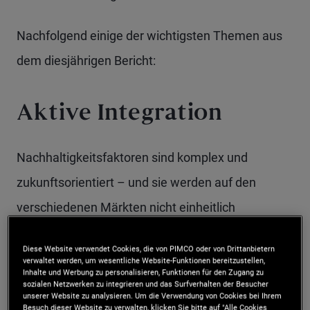
Nachfolgend einige der wichtigsten Themen aus
dem diesjährigen Bericht:
Aktive Integration
Nachhaltigkeitsfaktoren sind komplex und
zukunftsorientiert – und sie werden auf den
verschiedenen Märkten nicht einheitlich
offengelegt, weshalb Bottom-up-Research und die
Diese Website verwendet Cookies, die von PIMCO oder von Drittanbietern
Einbindung der Emittenten im Bereich
verwaltet werden, um wesentliche Website-Funktionen bereitzustellen,
Inhalte und Werbung zu personalisieren, Funktionen für den Zugang zu
festverzinslicher Wertpapiere besonders wichtig
sozialen Netzwerken zu integrieren und das Surfverhalten der Besucher
unserer Website zu analysieren. Um die Verwendung von Cookies bei Ihrem
sind.
Besuch dieser Website zu verwalten, klicken Sie bitte auf "Alle Cookies