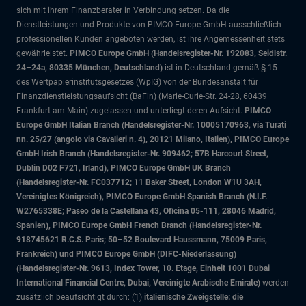
sich mit ihrem Finanzberater in Verbindung setzen. Da die
Dienstleistungen und Produkte von PIMCO Europe GmbH ausschließlich
professionellen Kunden angeboten werden, ist ihre Angemessenheit stets
gewährleistet.
PIMCO Europe GmbH (Handelsregister-Nr. 192083, Seidlstr.
24–24a, 80335 München, Deutschland)
ist in Deutschland gemäß § 15
des Wertpapierinstitutsgesetzes (WpIG) von der Bundesanstalt für
Finanzdienstleistungsaufsicht (BaFin) (Marie-Curie-Str. 24-28, 60439
Frankfurt am Main) zugelassen und unterliegt deren Aufsicht.
PIMCO
Europe GmbH Italian Branch (Handelsregister-Nr. 10005170963, via Turati
nn. 25/27 (angolo via Cavalieri n. 4), 20121 Milano, Italien), PIMCO Europe
GmbH Irish Branch (Handelsregister-Nr. 909462; 57B Harcourt Street,
Dublin D02 F721, Irland), PIMCO Europe GmbH UK Branch
(Handelsregister-Nr. FC037712; 11 Baker Street, London W1U 3AH,
Vereinigtes Königreich), PIMCO Europe GmbH Spanish Branch (N.I.F.
W2765338E; Paseo de la Castellana 43, Oficina 05-111, 28046 Madrid,
Spanien), PIMCO Europe GmbH French Branch (Handelsregister-Nr.
918745621 R.C.S. Paris; 50–52 Boulevard Haussmann, 75009 Paris,
Frankreich) und PIMCO Europe GmbH (DIFC-Niederlassung)
(Handelsregister-Nr. 9613, Index Tower, 10. Etage, Einheit 1001 Dubai
International Financial Centre, Dubai, Vereinigte Arabische Emirate)
werden
zusätzlich beaufsichtigt durch: (1)
italienische Zweigstelle: die