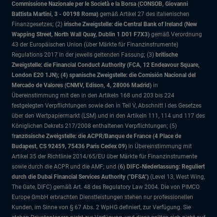
Commissione Nazionale per le Società e la Borsa (CONSOB, Giovanni
Battista Martini, 3 - 00198 Roma)
gemäß Artikel 27 des italienischen
Finanzgesetzes; (2)
irische Zweigstelle: die Central Bank of Ireland (New
Wapping Street, North Wall Quay, Dublin 1 D01 F7X3)
gemäß Verordnung
43 der Europäischen Union (über Märkte für Finanzinstrumente)
Regulations 2017 in der jeweils geltenden Fassung; (3)
britische
Zweigstelle: die Financial Conduct Authority (FCA, 12 Endeavour Square,
London E20 1JN); (4) spanische Zweigstelle: die Comisión Nacional del
Mercado de Valores (CNMV, Edison, 4, 28006 Madrid)
in
Übereinstimmung mit den in den Artikeln 168 und 203 bis 224
festgelegten Verpflichtungen sowie den in Teil V, Abschnitt I des Gesetzes
über den Wertpapiermarkt (LSM) und in den Artikeln 111, 114 und 117 des
Königlichen Dekrets 217/2008 enthaltenen Verpflichtungen; (5)
f
ranzösische Zweigstelle: die ACPR/Banque de France (4 Place de
Budapest, CS 92459, 75436 Paris Cedex 09)
in Übereinstimmung mit
Artikel 35 der Richtlinie 2014/65/EU über Märkte für Finanzinstrumente
sowie durch die ACPR und die AMF; und (
6) DIFC-Niederlassung: Reguliert
durch die Dubai Financial Services Authority ("DFSA")
(Level 13, West Wing,
The Gate, DIFC)
gemäß Art. 48 des Regulatory Law 2004. Die von PIMCO
Europe GmbH erbrachten Dienstleistungen stehen nur professionellen
Kunden, im Sinne von § 67 Abs. 2 WpHG definiert, zur Verfügung. Sie