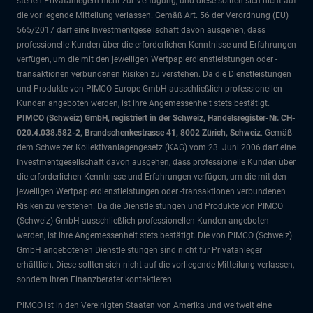
stehen Privatanlegern nicht zur Verfügung, und diese sollten sich nicht auf
die vorliegende Mitteilung verlassen. Gemäß Art. 56 der Verordnung (EU)
565/2017 darf eine Investmentgesellschaft davon ausgehen, dass
professionelle Kunden über die erforderlichen Kenntnisse und Erfahrungen
verfügen, um die mit den jeweiligen Wertpapierdienstleistungen oder -
transaktionen verbundenen Risiken zu verstehen. Da die Dienstleistungen
und Produkte von PIMCO Europe GmbH ausschließlich professionellen
Kunden angeboten werden, ist ihre Angemessenheit stets bestätigt.
PIMCO (Schweiz) GmbH, registriert in der Schweiz, Handelsregister-Nr. CH-
020.4.038.582-2, Brandschenkestrasse 41, 8002 Zürich, Schweiz
. Gemäß
dem Schweizer Kollektivanlagengesetz (KAG) vom 23. Juni 2006 darf eine
Investmentgesellschaft davon ausgehen, dass professionelle Kunden über
die erforderlichen Kenntnisse und Erfahrungen verfügen, um die mit den
jeweiligen Wertpapierdienstleistungen oder -transaktionen verbundenen
Risiken zu verstehen. Da die Dienstleistungen und Produkte von PIMCO
(Schweiz) GmbH ausschließlich professionellen Kunden angeboten
werden, ist ihre Angemessenheit stets bestätigt. Die von PIMCO (Schweiz)
GmbH angebotenen Dienstleistungen sind nicht für Privatanleger
erhältlich. Diese sollten sich nicht auf die vorliegende Mitteilung verlassen,
sondern ihren Finanzberater kontaktieren.
PIMCO ist in den Vereinigten Staaten von Amerika und weltweit eine