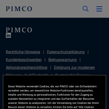
Rechtliche Hinweise
Datenschutzerklärung
Kundenbeschwerden
Betrugswarnung
Aktionärsrechterichtlinie
Erklärung zur modernen
Sklaverei - (auf Englisch)
Sustainable Finance
Disclosures Regulation (SFDR)
PAI Disclosure
Diese Website verwendet Cookies, die von PIMCO oder von Drittanbietern
Anlegerrechte
Site Map
Cookie-Präferenzmanager
verwaltet werden, um wesentliche Website-Funktionen bereitzustellen,
Inhalte und Werbung zu personalisieren, Funktionen für den Zugang zu
PIMCO ESG Rating Methodology
sozialen Netzwerken zu integrieren und das Surfverhalten der Besucher
unserer Website zu analysieren. Um die Verwendung von Cookies bei Ihrem
Besuch dieser Website zu verwalten, klicken Sie bitte auf "Alle Cookies