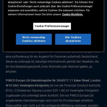
akzeptieren" oder "Nicht notwendige Cookies ablehnen". Sie können Ihre
Die Informationen auf dieser Website sind ausschließlich für Deutsche
Cookie-Einstellungen auch jederzeit über den Cookie-Präferenzmanager
Staatsbürger bestimmt.
anpassen und auswählen, welche Cookies Sie zulassen möchten. Für
weitere Informationen lesen Sie bitte unsere
Cookie-Richtlinie.
Alle Dokumente und Angaben im Bereich börsengehandelte Fonds dienen
ausschließlich zu Informationszwecken und dürfen nicht als
Cookie-Präferenzmanager
Anlageberatung verstanden werden. Anleger sollten vor einer
Anlageentscheidung finanziellen Rat einholen.
Nicht notwendige
Alle Cookies
Cookies ablehnen
akzeptieren
Die Produkte und Dienstleistungen stehen nur Bürgern dieser
Gerichtsbarkeit zur Verfügung. Die Informationen auf dieser Website sind
nicht Bestandteil eines Angebots für Produkte oder Dienstleistungen oder
eine Aufforderung für ein Angebot für Personen außerhalb Deutschland,
denen es untersagt ist, derartige Informationen gemäß den Gesetzen, die
für ihre Staatsbürgerschaft, ihren Wohnsitz oder Wohnort gelten, zu
erhalten.
PIMCO Europe Ltd (Handelsregister-Nr. 2604517; 11 Baker Street, London
W1U 3AH, Vereinigtes Königreich)
ist von der Financial Conduct Authority
(FCA, 12 Endeavour Square, London E20 1JN) im Vereinigten Königreich
zugelassen und unterliegt deren Aufsicht. Die von PIMCO Europe Ltd
angebotenen Dienstleistungen sind nicht für Privatanleger erhältlich.
Diese sollten sich nicht auf die vorliegende Mitteilung verlassen, sondern