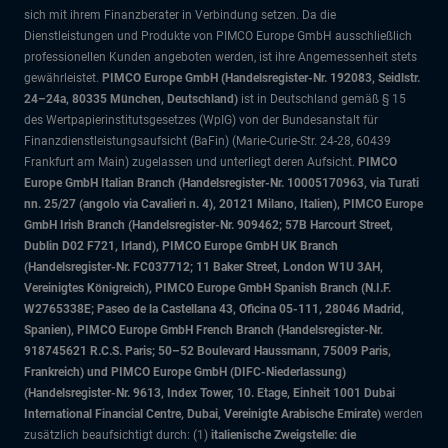
sich mit ihrem Finanzberater in Verbindung setzen. Da die
Dienstleistungen und Produkte von PIMCO Europe GmbH ausschließlich
professionellen Kunden angeboten werden, ist ihre Angemessenheit stets
gewährleistet.
PIMCO Europe GmbH (Handelsregister-Nr. 192083, Seidlstr.
24–24a, 80335 München, Deutschland)
ist in Deutschland gemäß § 15
des Wertpapierinstitutsgesetzes (WpIG) von der Bundesanstalt für
Finanzdienstleistungsaufsicht (BaFin) (Marie-Curie-Str. 24-28, 60439
Frankfurt am Main) zugelassen und unterliegt deren Aufsicht.
PIMCO
Europe GmbH Italian Branch (Handelsregister-Nr. 10005170963, via Turati
nn. 25/27 (angolo via Cavalieri n. 4), 20121 Milano, Italien), PIMCO Europe
GmbH Irish Branch (Handelsregister-Nr. 909462; 57B Harcourt Street,
Dublin D02 F721, Irland), PIMCO Europe GmbH UK Branch
(Handelsregister-Nr. FC037712; 11 Baker Street, London W1U 3AH,
Vereinigtes Königreich), PIMCO Europe GmbH Spanish Branch (N.I.F.
W2765338E; Paseo de la Castellana 43, Oficina 05-111, 28046 Madrid,
Spanien), PIMCO Europe GmbH French Branch (Handelsregister-Nr.
918745621 R.C.S. Paris; 50–52 Boulevard Haussmann, 75009 Paris,
Frankreich) und PIMCO Europe GmbH (DIFC-Niederlassung)
(Handelsregister-Nr. 9613, Index Tower, 10. Etage, Einheit 1001 Dubai
International Financial Centre, Dubai, Vereinigte Arabische Emirate)
werden
zusätzlich beaufsichtigt durch: (1)
italienische Zweigstelle: die