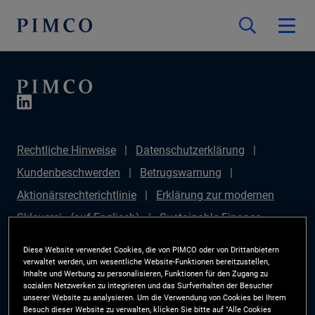
Rechtliche Hinweise
Datenschutzerklärung
Kundenbeschwerden
Betrugswarnung
Aktionärsrechterichtlinie
Erklärung zur modernen
Sklaverei - (auf Englisch)
Sustainable Finance
Disclosures Regulation (SFDR)
PAI Disclosure
Diese Website verwendet Cookies, die von PIMCO oder von Drittanbietern
Anlegerrechte
Site Map
Cookie-Präferenzmanager
verwaltet werden, um wesentliche Website-Funktionen bereitzustellen,
Inhalte und Werbung zu personalisieren, Funktionen für den Zugang zu
PIMCO ESG Rating Methodology
sozialen Netzwerken zu integrieren und das Surfverhalten der Besucher
unserer Website zu analysieren. Um die Verwendung von Cookies bei Ihrem
Besuch dieser Website zu verwalten, klicken Sie bitte auf "Alle Cookies