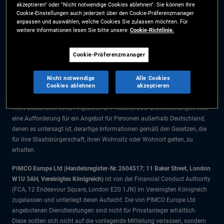
akzeptieren" oder "Nicht notwendige Cookies ablehnen". Sie können Ihre
Die Informationen auf dieser Website sind ausschließlich für Deutsche
Cookie-Einstellungen auch jederzeit über den Cookie-Präferenzmanager
Staatsbürger bestimmt.
anpassen und auswählen, welche Cookies Sie zulassen möchten. Für
weitere Informationen lesen Sie bitte unsere
Cookie-Richtlinie.
Alle Dokumente und Angaben im Bereich börsengehandelte Fonds dienen
ausschließlich zu Informationszwecken und dürfen nicht als
Cookie-Präferenzmanager
Anlageberatung verstanden werden. Anleger sollten vor einer
Anlageentscheidung finanziellen Rat einholen.
Nicht notwendige
Alle Cookies
Cookies ablehnen
akzeptieren
Die Produkte und Dienstleistungen stehen nur Bürgern dieser
Gerichtsbarkeit zur Verfügung. Die Informationen auf dieser Website sind
nicht Bestandteil eines Angebots für Produkte oder Dienstleistungen oder
eine Aufforderung für ein Angebot für Personen außerhalb Deutschland,
denen es untersagt ist, derartige Informationen gemäß den Gesetzen, die
für ihre Staatsbürgerschaft, ihren Wohnsitz oder Wohnort gelten, zu
erhalten.
PIMCO Europe Ltd (Handelsregister-Nr. 2604517; 11 Baker Street, London
W1U 3AH, Vereinigtes Königreich)
ist von der Financial Conduct Authority
(FCA, 12 Endeavour Square, London E20 1JN) im Vereinigten Königreich
zugelassen und unterliegt deren Aufsicht. Die von PIMCO Europe Ltd
angebotenen Dienstleistungen sind nicht für Privatanleger erhältlich.
Diese sollten sich nicht auf die vorliegende Mitteilung verlassen, sondern