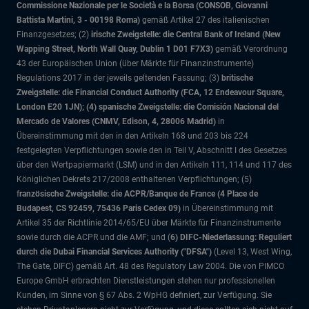
Commissione Nazionale per le Società e la Borsa (CONSOB, Giovanni
Battista Martini, 3 - 00198 Roma)
gemäß Artikel 27 des italienischen
Finanzgesetzes; (2)
irische Zweigstelle: die Central Bank of Ireland (New
Wapping Street, North Wall Quay, Dublin 1 D01 F7X3)
gemäß Verordnung
43 der Europäischen Union (über Märkte für Finanzinstrumente)
Regulations 2017 in der jeweils geltenden Fassung; (3)
britische
Zweigstelle: die Financial Conduct Authority (FCA, 12 Endeavour Square,
London E20 1JN); (4) spanische Zweigstelle: die Comisión Nacional del
Mercado de Valores (CNMV, Edison, 4, 28006 Madrid)
in
Übereinstimmung mit den in den Artikeln 168 und 203 bis 224
festgelegten Verpflichtungen sowie den in Teil V, Abschnitt I des Gesetzes
über den Wertpapiermarkt (LSM) und in den Artikeln 111, 114 und 117 des
Königlichen Dekrets 217/2008 enthaltenen Verpflichtungen; (5)
f
ranzösische Zweigstelle: die ACPR/Banque de France (4 Place de
Budapest, CS 92459, 75436 Paris Cedex 09)
in Übereinstimmung mit
Artikel 35 der Richtlinie 2014/65/EU über Märkte für Finanzinstrumente
sowie durch die ACPR und die AMF; und (
6) DIFC-Niederlassung: Reguliert
durch die Dubai Financial Services Authority ("DFSA")
(Level 13, West Wing,
The Gate, DIFC)
gemäß Art. 48 des Regulatory Law 2004. Die von PIMCO
Europe GmbH erbrachten Dienstleistungen stehen nur professionellen
Kunden, im Sinne von § 67 Abs. 2 WpHG definiert, zur Verfügung. Sie