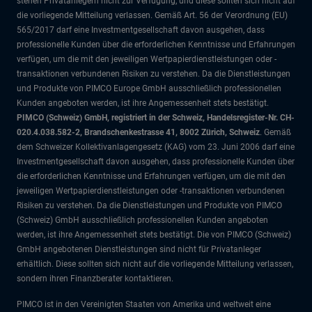
stehen Privatanlegern nicht zur Verfügung, und diese sollten sich nicht auf
die vorliegende Mitteilung verlassen. Gemäß Art. 56 der Verordnung (EU)
565/2017 darf eine Investmentgesellschaft davon ausgehen, dass
professionelle Kunden über die erforderlichen Kenntnisse und Erfahrungen
verfügen, um die mit den jeweiligen Wertpapierdienstleistungen oder -
transaktionen verbundenen Risiken zu verstehen. Da die Dienstleistungen
und Produkte von PIMCO Europe GmbH ausschließlich professionellen
Kunden angeboten werden, ist ihre Angemessenheit stets bestätigt.
PIMCO (Schweiz) GmbH, registriert in der Schweiz, Handelsregister-Nr. CH-
020.4.038.582-2, Brandschenkestrasse 41, 8002 Zürich, Schweiz
. Gemäß
dem Schweizer Kollektivanlagengesetz (KAG) vom 23. Juni 2006 darf eine
Investmentgesellschaft davon ausgehen, dass professionelle Kunden über
die erforderlichen Kenntnisse und Erfahrungen verfügen, um die mit den
jeweiligen Wertpapierdienstleistungen oder -transaktionen verbundenen
Risiken zu verstehen. Da die Dienstleistungen und Produkte von PIMCO
(Schweiz) GmbH ausschließlich professionellen Kunden angeboten
werden, ist ihre Angemessenheit stets bestätigt. Die von PIMCO (Schweiz)
GmbH angebotenen Dienstleistungen sind nicht für Privatanleger
erhältlich. Diese sollten sich nicht auf die vorliegende Mitteilung verlassen,
sondern ihren Finanzberater kontaktieren.
PIMCO ist in den Vereinigten Staaten von Amerika und weltweit eine