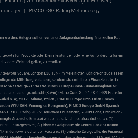
Erklärung zur modernen Sklaverei - (auf Englisch)
nzmanager
PIMCO ESG Rating Methodology
 werden. Anleger sollten vor einer Anlageentscheidung finanziellen Rat
Angebots für Produkte oder Dienstleistungen oder eine Aufforderung für ein
itz oder Wohnort gelten, zu erhalten.
 Endeavour Square, London E20 1JN) im Vereinigten Königreich zugelassen
orliegende Mitteilung verlassen, sondern sich mit ihrem Finanzberater in
senheit stets gewährleistet.
PIMCO Europe GmbH (Handelsregister-Nr.
nzdienstleistungsaufsicht (BaFin) (Marie-Curie-Str. 24-28, 60439 Frankfurt
alieri n. 4), 20121 Milano, Italien), PIMCO Europe GmbH Irish Branch
, London W1U 3AH, Vereinigtes Königreich), PIMCO Europe GmbH Spanish
5621 R.C.S. Paris; 50–52 Boulevard Haussmann, 75009 Paris, Frankreich)
einigte Arabische Emirate)
werden zusätzlich beaufsichtigt durch: (1)
ischen Finanzgesetzes; (2)
irische Zweigstelle: die Central Bank of Ireland
7 in der jeweils geltenden Fassung; (3)
britische Zweigstelle: die Financial