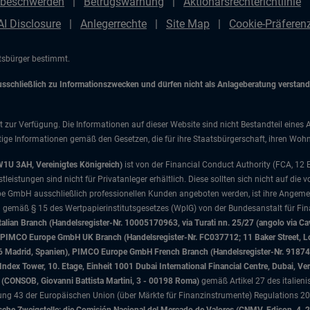
beschwerden
Betrugswarnung
Aktionärsrechterichtlinie
AI Disclosure
Anlegerrechte
Site Map
Cookie-Präfere
atsbürger bestimmt.
chließlich zu Informationszwecken und dürfen nicht als Anlageberatung verstanden
t zur Verfügung. Die Informationen auf dieser Website sind nicht Bestandteil eines 
ige Informationen gemäß den Gesetzen, die für ihre Staatsbürgerschaft, ihren Wohns
W1U 3AH, Vereinigtes Königreich)
ist von der Financial Conduct Authority (FCA, 12
istungen sind nicht für Privatanleger erhältlich. Diese sollten sich nicht auf die v
e GmbH ausschließlich professionellen Kunden angeboten werden, ist ihre Angemes
d gemäß § 15 des Wertpapierinstitutsgesetzes (WpIG) von der Bundesanstalt für Fina
ian Branch (Handelsregister-Nr. 10005170963, via Turati nn. 25/27 (angolo via Cav
nd), PIMCO Europe GmbH UK Branch (Handelsregister-Nr. FC037712; 11 Baker Street
046 Madrid, Spanien), PIMCO Europe GmbH French Branch (Handelsregister-Nr. 91874
x Tower, 10. Etage, Einheit 1001 Dubai International Financial Centre, Dubai, Ver
sa (CONSOB, Giovanni Battista Martini, 3 - 00198 Roma)
gemäß Artikel 27 des italien
 43 der Europäischen Union (über Märkte für Finanzinstrumente) Regulations 201