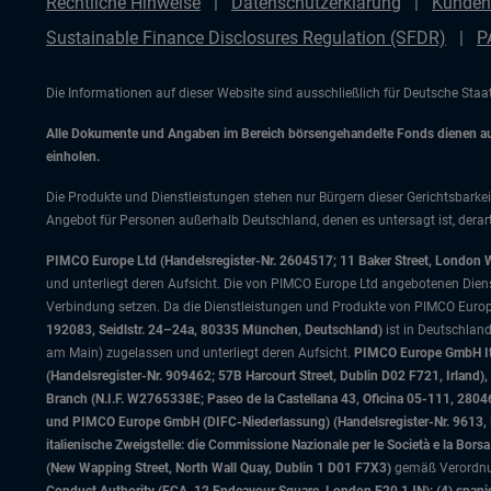
Rechtliche Hinweise
Datenschutzerklärung
Kunden
Sustainable Finance Disclosures Regulation (SFDR)
P
Die Informationen auf dieser Website sind ausschließlich für Deutsche Sta
Alle Dokumente und Angaben im Bereich börsengehandelte Fonds dienen auss
einholen.
Die Produkte und Dienstleistungen stehen nur Bürgern dieser Gerichtsbarkei
Angebot für Personen außerhalb Deutschland, denen es untersagt ist, derart
PIMCO Europe Ltd (Handelsregister-Nr. 2604517; 11 Baker Street, London 
und unterliegt deren Aufsicht. Die von PIMCO Europe Ltd angebotenen Dienstle
Verbindung setzen. Da die Dienstleistungen und Produkte von PIMCO Europ
192083, Seidlstr. 24–24a, 80335 München, Deutschland)
ist in Deutschlan
am Main) zugelassen und unterliegt deren Aufsicht.
PIMCO Europe GmbH Ital
(Handelsregister-Nr. 909462; 57B Harcourt Street, Dublin D02 F721, Irla
Branch (N.I.F. W2765338E; Paseo de la Castellana 43, Oficina 05-111, 28
und PIMCO Europe GmbH (DIFC-Niederlassung) (Handelsregister-Nr. 9613, Inde
italienische Zweigstelle: die Commissione Nazionale per le Società e la Bor
(New Wapping Street, North Wall Quay, Dublin 1 D01 F7X3)
gemäß Verordnung