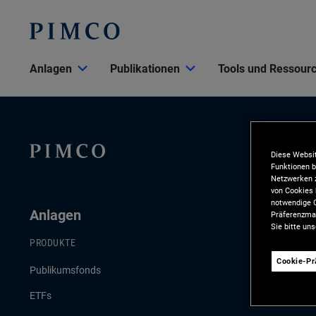
Anlagen
Publikationen
Tools und Ressour
Diese Websit
Funktionen b
Netzwerken z
von Cookies 
notwendige C
Anlagen
Publikat
Präferenzman
Sie bitte un
PRODUKTE
AKTUELLE PU
Cookie-P
Publikumsfonds
Konjunktur- 
ETFs
Anlagestrate