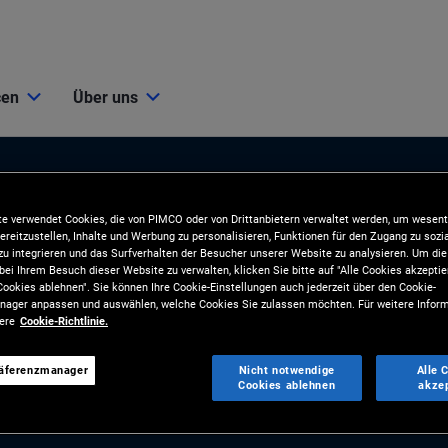
cen
Über uns
e verwendet Cookies, die von PIMCO oder von Drittanbietern verwaltet werden, um wesent
ereitzustellen, Inhalte und Werbung zu personalisieren, Funktionen für den Zugang zu sozi
u integrieren und das Surfverhalten der Besucher unserer Website zu analysieren. Um d
bei Ihrem Besuch dieser Website zu verwalten, klicken Sie bitte auf "Alle Cookies akzeptie
ookies ablehnen". Sie können Ihre Cookie-Einstellungen auch jederzeit über den Cookie-
ionen
Tools und Ressourcen
ager anpassen und auswählen, welche Cookies Sie zulassen möchten. Für weitere Inform
sere
Cookie-Richtlinie.
BLIKATIONEN
TOOLS
räferenzmanager
Nicht notwendige
Alle 
und Marktkommentare
Analyse und Kundenlösungen
Cookies ablehnen
akze
gien
RESSOURCEN