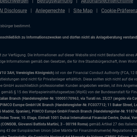
beschwerden
Betrugswarnung
Aktionärsrechterichtlinie
AI Disclosure
Anlegerrechte
Site Map
Cookie-Präfere
atsbürger bestimmt.
chließlich zu Informationszwecken und dürfen nicht als Anlageberatung verstanden
t zur Verfügung. Die Informationen auf dieser Website sind nicht Bestandteil eines 
ige Informationen gemäß den Gesetzen, die für ihre Staatsbürgerschaft, ihren Wohns
W1U 3AH, Vereinigtes Königreich)
ist von der Financial Conduct Authority (FCA, 12
istungen sind nicht für Privatanleger erhältlich. Diese sollten sich nicht auf die v
e GmbH ausschließlich professionellen Kunden angeboten werden, ist ihre Angemes
d gemäß § 15 des Wertpapierinstitutsgesetzes (WpIG) von der Bundesanstalt für Fina
ian Branch (Handelsregister-Nr. 10005170963, via Turati nn. 25/27 (angolo via Cav
nd), PIMCO Europe GmbH UK Branch (Handelsregister-Nr. FC037712; 11 Baker Street
046 Madrid, Spanien), PIMCO Europe GmbH French Branch (Handelsregister-Nr. 91874
x Tower, 10. Etage, Einheit 1001 Dubai International Financial Centre, Dubai, Ver
sa (CONSOB, Giovanni Battista Martini, 3 - 00198 Roma)
gemäß Artikel 27 des italien
 43 der Europäischen Union (über Märkte für Finanzinstrumente) Regulations 201