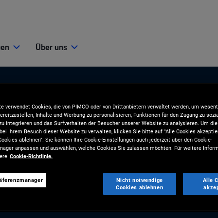
cen
Über uns
e verwendet Cookies, die von PIMCO oder von Drittanbietern verwaltet werden, um wesent
ereitzustellen, Inhalte und Werbung zu personalisieren, Funktionen für den Zugang zu sozi
u integrieren und das Surfverhalten der Besucher unserer Website zu analysieren. Um d
bei Ihrem Besuch dieser Website zu verwalten, klicken Sie bitte auf "Alle Cookies akzeptie
ookies ablehnen". Sie können Ihre Cookie-Einstellungen auch jederzeit über den Cookie-
ionen
Tools und Ressourcen
ager anpassen und auswählen, welche Cookies Sie zulassen möchten. Für weitere Inform
sere
Cookie-Richtlinie.
BLIKATIONEN
TOOLS
räferenzmanager
Nicht notwendige
Alle 
und Marktkommentare
Analyse und Kundenlösungen
Cookies ablehnen
akze
gien
RESSOURCEN