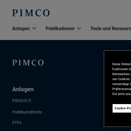
Anlagen
Publikationen
Tools und Ressour
Diese Websit
Funktionen b
Netzwerken z
von Cookies 
notwendige C
Anlagen
Publikat
Präferenzman
Sie bitte un
PRODUKTE
AKTUELLE PU
Cookie-P
Publikumsfonds
Konjunktur- 
ETFs
Anlagestrate