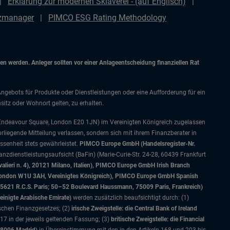
Erklärung zur modernen Sklaverei - (auf Englisch)
nzmanager
PIMCO ESG Rating Methodology
 werden. Anleger sollten vor einer Anlageentscheidung finanziellen Rat
Angebots für Produkte oder Dienstleistungen oder eine Aufforderung für ein
itz oder Wohnort gelten, zu erhalten.
 Endeavour Square, London E20 1JN) im Vereinigten Königreich zugelassen
orliegende Mitteilung verlassen, sondern sich mit ihrem Finanzberater in
senheit stets gewährleistet.
PIMCO Europe GmbH (Handelsregister-Nr.
nzdienstleistungsaufsicht (BaFin) (Marie-Curie-Str. 24-28, 60439 Frankfurt
alieri n. 4), 20121 Milano, Italien), PIMCO Europe GmbH Irish Branch
, London W1U 3AH, Vereinigtes Königreich), PIMCO Europe GmbH Spanish
5621 R.C.S. Paris; 50–52 Boulevard Haussmann, 75009 Paris, Frankreich)
einigte Arabische Emirate)
werden zusätzlich beaufsichtigt durch: (1)
ischen Finanzgesetzes; (2)
irische Zweigstelle: die Central Bank of Ireland
7 in der jeweils geltenden Fassung; (3)
britische Zweigstelle: die Financial