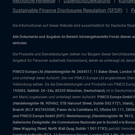
Rechtliche Hinweise
Datenschutzerklärung
Kunden
Sustainable Finance Disclosures Regulation (SFDR)
P
Die Informationen auf dieser Website sind ausschließlich für Deutsche Sta
Alle Dokumente und Angaben im Bereich börsengehandelte Fonds dienen auss
einholen.
Die Produkte und Dienstleistungen stehen nur Bürgern dieser Gerichtsbarkei
Angebot für Personen außerhalb Deutschland, denen es untersagt ist, derart
PIMCO Europe Ltd (Handelsregister-Nr. 2604517; 11 Baker Street, London 
und unterliegt deren Aufsicht. Die von PIMCO Europe Ltd angebotenen Dienstle
Verbindung setzen. Da die Dienstleistungen und Produkte von PIMCO Europ
192083, Seidlstr. 24–24a, 80335 München, Deutschland)
ist in Deutschlan
am Main) zugelassen und unterliegt deren Aufsicht.
PIMCO Europe GmbH Ital
(Handelsregister-Nr. 909462; 57B Harcourt Street, Dublin D02 F721, Irla
Branch (N.I.F. W2765338E; Paseo de la Castellana 43, Oficina 05-111, 28
und PIMCO Europe GmbH (DIFC-Niederlassung) (Handelsregister-Nr. 9613, Inde
italienische Zweigstelle: die Commissione Nazionale per le Società e la Bor
(New Wapping Street, North Wall Quay, Dublin 1 D01 F7X3)
gemäß Verordnung