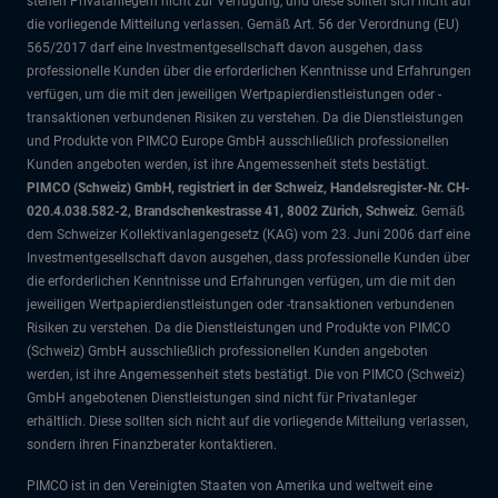
stehen Privatanlegern nicht zur Verfügung, und diese sollten sich nicht auf
die vorliegende Mitteilung verlassen. Gemäß Art. 56 der Verordnung (EU)
565/2017 darf eine Investmentgesellschaft davon ausgehen, dass
professionelle Kunden über die erforderlichen Kenntnisse und Erfahrungen
verfügen, um die mit den jeweiligen Wertpapierdienstleistungen oder -
transaktionen verbundenen Risiken zu verstehen. Da die Dienstleistungen
und Produkte von PIMCO Europe GmbH ausschließlich professionellen
Kunden angeboten werden, ist ihre Angemessenheit stets bestätigt.
PIMCO (Schweiz) GmbH, registriert in der Schweiz, Handelsregister-Nr. CH-
020.4.038.582-2, Brandschenkestrasse 41, 8002 Zürich, Schweiz
. Gemäß
dem Schweizer Kollektivanlagengesetz (KAG) vom 23. Juni 2006 darf eine
Investmentgesellschaft davon ausgehen, dass professionelle Kunden über
die erforderlichen Kenntnisse und Erfahrungen verfügen, um die mit den
jeweiligen Wertpapierdienstleistungen oder -transaktionen verbundenen
Risiken zu verstehen. Da die Dienstleistungen und Produkte von PIMCO
(Schweiz) GmbH ausschließlich professionellen Kunden angeboten
werden, ist ihre Angemessenheit stets bestätigt. Die von PIMCO (Schweiz)
GmbH angebotenen Dienstleistungen sind nicht für Privatanleger
erhältlich. Diese sollten sich nicht auf die vorliegende Mitteilung verlassen,
sondern ihren Finanzberater kontaktieren.
PIMCO ist in den Vereinigten Staaten von Amerika und weltweit eine