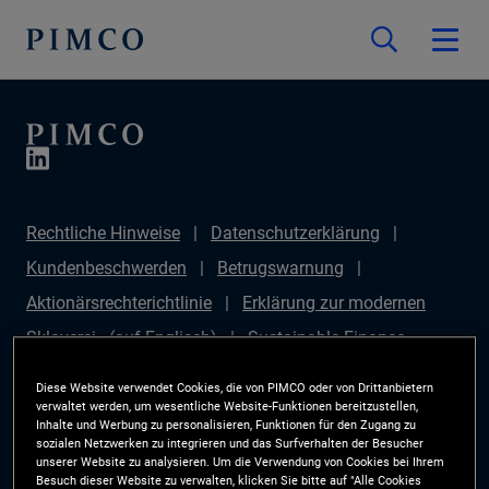
Rechtliche Hinweise
Datenschutzerklärung
Kundenbeschwerden
Betrugswarnung
Aktionärsrechterichtlinie
Erklärung zur modernen
Sklaverei - (auf Englisch)
Sustainable Finance
Disclosures Regulation (SFDR)
PAI Disclosure
Diese Website verwendet Cookies, die von PIMCO oder von Drittanbietern
Anlegerrechte
Site Map
Cookie-Präferenzmanager
verwaltet werden, um wesentliche Website-Funktionen bereitzustellen,
Inhalte und Werbung zu personalisieren, Funktionen für den Zugang zu
PIMCO ESG Rating Methodology
sozialen Netzwerken zu integrieren und das Surfverhalten der Besucher
unserer Website zu analysieren. Um die Verwendung von Cookies bei Ihrem
Besuch dieser Website zu verwalten, klicken Sie bitte auf "Alle Cookies