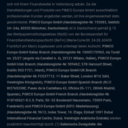
sich mit ihrem Finanzberater in Verbindung setzen. Da die
Dienstleistungen und Produkte von PIMCO Europe GmbH ausschließlich
professionellen Kunden angeboten werden, ist ihre Angemessenheit stets
gewährleistet.
PIMCO Europe GmbH (Handelsregister-Nr. 192083, Seidlstr.
24–24a, 80335 München, Deutschland)
ist in Deutschland gemäß § 15
des Wertpapierinstitutsgesetzes (WpIG) von der Bundesanstalt für
Finanzdienstleistungsaufsicht (BaFin) (Marie-Curie-Str. 24-28, 60439
Frankfurt am Main) zugelassen und unterliegt deren Aufsicht.
PIMCO
Europe GmbH Italian Branch (Handelsregister-Nr. 10005170963, via Turati
nn. 25/27 (angolo via Cavalieri n. 4), 20121 Milano, Italien), PIMCO Europe
GmbH Irish Branch (Handelsregister-Nr. 909462; 57B Harcourt Street,
Dublin D02 F721, Irland), PIMCO Europe GmbH UK Branch
(Handelsregister-Nr. FC037712; 11 Baker Street, London W1U 3AH,
Vereinigtes Königreich), PIMCO Europe GmbH Spanish Branch (N.I.F.
W2765338E; Paseo de la Castellana 43, Oficina 05-111, 28046 Madrid,
Spanien), PIMCO Europe GmbH French Branch (Handelsregister-Nr.
918745621 R.C.S. Paris; 50–52 Boulevard Haussmann, 75009 Paris,
Frankreich) und PIMCO Europe GmbH (DIFC-Niederlassung)
(Handelsregister-Nr. 9613, Index Tower, 10. Etage, Einheit 1001 Dubai
International Financial Centre, Dubai, Vereinigte Arabische Emirate)
werden
zusätzlich beaufsichtigt durch: (1)
italienische Zweigstelle: die