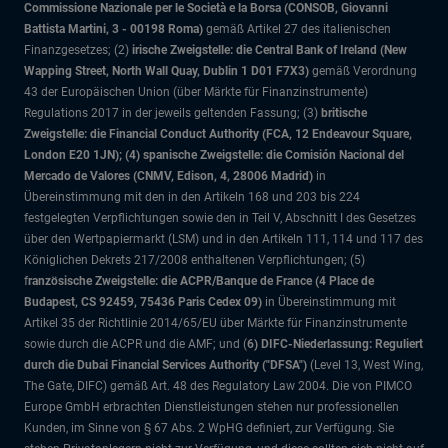
Commissione Nazionale per le Società e la Borsa (CONSOB, Giovanni
Battista Martini, 3 - 00198 Roma)
gemäß Artikel 27 des italienischen
Finanzgesetzes; (2)
irische Zweigstelle: die Central Bank of Ireland (New
Wapping Street, North Wall Quay, Dublin 1 D01 F7X3)
gemäß Verordnung
43 der Europäischen Union (über Märkte für Finanzinstrumente)
Regulations 2017 in der jeweils geltenden Fassung; (3)
britische
Zweigstelle: die Financial Conduct Authority (FCA, 12 Endeavour Square,
London E20 1JN); (4) spanische Zweigstelle: die Comisión Nacional del
Mercado de Valores (CNMV, Edison, 4, 28006 Madrid)
in
Übereinstimmung mit den in den Artikeln 168 und 203 bis 224
festgelegten Verpflichtungen sowie den in Teil V, Abschnitt I des Gesetzes
über den Wertpapiermarkt (LSM) und in den Artikeln 111, 114 und 117 des
Königlichen Dekrets 217/2008 enthaltenen Verpflichtungen; (5)
f
ranzösische Zweigstelle: die ACPR/Banque de France (4 Place de
Budapest, CS 92459, 75436 Paris Cedex 09)
in Übereinstimmung mit
Artikel 35 der Richtlinie 2014/65/EU über Märkte für Finanzinstrumente
sowie durch die ACPR und die AMF; und (
6) DIFC-Niederlassung: Reguliert
durch die Dubai Financial Services Authority ("DFSA")
(Level 13, West Wing,
The Gate, DIFC)
gemäß Art. 48 des Regulatory Law 2004. Die von PIMCO
Europe GmbH erbrachten Dienstleistungen stehen nur professionellen
Kunden, im Sinne von § 67 Abs. 2 WpHG definiert, zur Verfügung. Sie