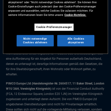
akzeptieren" oder "Nicht notwendige Cookies ablehnen". Sie können Ihre
Die Informationen auf dieser Website sind ausschließlich für Deutsche
Cookie-Einstellungen auch jederzeit über den Cookie-Präferenzmanager
Staatsbürger bestimmt.
anpassen und auswählen, welche Cookies Sie zulassen möchten. Für
weitere Informationen lesen Sie bitte unsere
Cookie-Richtlinie.
Alle Dokumente und Angaben im Bereich börsengehandelte Fonds dienen
ausschließlich zu Informationszwecken und dürfen nicht als
Cookie-Präferenzmanager
Anlageberatung verstanden werden. Anleger sollten vor einer
Anlageentscheidung finanziellen Rat einholen.
Nicht notwendige
Alle Cookies
Cookies ablehnen
akzeptieren
Die Produkte und Dienstleistungen stehen nur Bürgern dieser
Gerichtsbarkeit zur Verfügung. Die Informationen auf dieser Website sind
nicht Bestandteil eines Angebots für Produkte oder Dienstleistungen oder
eine Aufforderung für ein Angebot für Personen außerhalb Deutschland,
denen es untersagt ist, derartige Informationen gemäß den Gesetzen, die
für ihre Staatsbürgerschaft, ihren Wohnsitz oder Wohnort gelten, zu
erhalten.
PIMCO Europe Ltd (Handelsregister-Nr. 2604517; 11 Baker Street, London
W1U 3AH, Vereinigtes Königreich)
ist von der Financial Conduct Authority
(FCA, 12 Endeavour Square, London E20 1JN) im Vereinigten Königreich
zugelassen und unterliegt deren Aufsicht. Die von PIMCO Europe Ltd
angebotenen Dienstleistungen sind nicht für Privatanleger erhältlich.
Diese sollten sich nicht auf die vorliegende Mitteilung verlassen, sondern