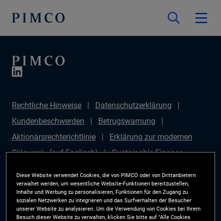
Rechtliche Hinweise
Datenschutzerklärung
Kundenbeschwerden
Betrugswarnung
Aktionärsrechterichtlinie
Erklärung zur modernen
Sklaverei - (auf Englisch)
Sustainable Finance
Disclosures Regulation (SFDR)
PAI Disclosure
Diese Website verwendet Cookies, die von PIMCO oder von Drittanbietern
Anlegerrechte
Site Map
Cookie-Präferenzmanager
verwaltet werden, um wesentliche Website-Funktionen bereitzustellen,
Inhalte und Werbung zu personalisieren, Funktionen für den Zugang zu
PIMCO ESG Rating Methodology
sozialen Netzwerken zu integrieren und das Surfverhalten der Besucher
unserer Website zu analysieren. Um die Verwendung von Cookies bei Ihrem
Besuch dieser Website zu verwalten, klicken Sie bitte auf "Alle Cookies