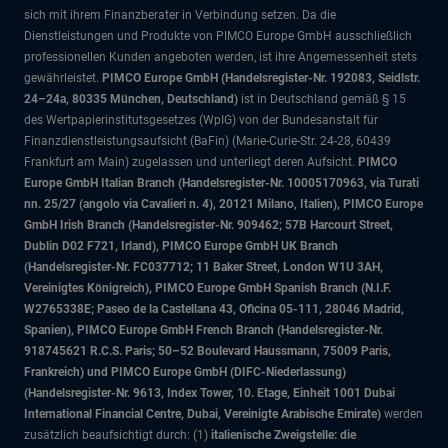
sich mit ihrem Finanzberater in Verbindung setzen. Da die
Dienstleistungen und Produkte von PIMCO Europe GmbH ausschließlich
professionellen Kunden angeboten werden, ist ihre Angemessenheit stets
gewährleistet.
PIMCO Europe GmbH (Handelsregister-Nr. 192083, Seidlstr.
24–24a, 80335 München, Deutschland)
ist in Deutschland gemäß § 15
des Wertpapierinstitutsgesetzes (WpIG) von der Bundesanstalt für
Finanzdienstleistungsaufsicht (BaFin) (Marie-Curie-Str. 24-28, 60439
Frankfurt am Main) zugelassen und unterliegt deren Aufsicht.
PIMCO
Europe GmbH Italian Branch (Handelsregister-Nr. 10005170963, via Turati
nn. 25/27 (angolo via Cavalieri n. 4), 20121 Milano, Italien), PIMCO Europe
GmbH Irish Branch (Handelsregister-Nr. 909462; 57B Harcourt Street,
Dublin D02 F721, Irland), PIMCO Europe GmbH UK Branch
(Handelsregister-Nr. FC037712; 11 Baker Street, London W1U 3AH,
Vereinigtes Königreich), PIMCO Europe GmbH Spanish Branch (N.I.F.
W2765338E; Paseo de la Castellana 43, Oficina 05-111, 28046 Madrid,
Spanien), PIMCO Europe GmbH French Branch (Handelsregister-Nr.
918745621 R.C.S. Paris; 50–52 Boulevard Haussmann, 75009 Paris,
Frankreich) und PIMCO Europe GmbH (DIFC-Niederlassung)
(Handelsregister-Nr. 9613, Index Tower, 10. Etage, Einheit 1001 Dubai
International Financial Centre, Dubai, Vereinigte Arabische Emirate)
werden
zusätzlich beaufsichtigt durch: (1)
italienische Zweigstelle: die