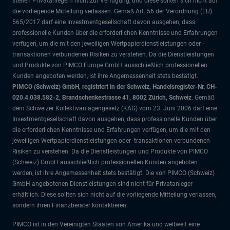
stehen Privatanlegern nicht zur Verfügung, und diese sollten sich nicht auf
die vorliegende Mitteilung verlassen. Gemäß Art. 56 der Verordnung (EU)
565/2017 darf eine Investmentgesellschaft davon ausgehen, dass
professionelle Kunden über die erforderlichen Kenntnisse und Erfahrungen
verfügen, um die mit den jeweiligen Wertpapierdienstleistungen oder -
transaktionen verbundenen Risiken zu verstehen. Da die Dienstleistungen
und Produkte von PIMCO Europe GmbH ausschließlich professionellen
Kunden angeboten werden, ist ihre Angemessenheit stets bestätigt.
PIMCO (Schweiz) GmbH, registriert in der Schweiz, Handelsregister-Nr. CH-
020.4.038.582-2, Brandschenkestrasse 41, 8002 Zürich, Schweiz
. Gemäß
dem Schweizer Kollektivanlagengesetz (KAG) vom 23. Juni 2006 darf eine
Investmentgesellschaft davon ausgehen, dass professionelle Kunden über
die erforderlichen Kenntnisse und Erfahrungen verfügen, um die mit den
jeweiligen Wertpapierdienstleistungen oder -transaktionen verbundenen
Risiken zu verstehen. Da die Dienstleistungen und Produkte von PIMCO
(Schweiz) GmbH ausschließlich professionellen Kunden angeboten
werden, ist ihre Angemessenheit stets bestätigt. Die von PIMCO (Schweiz)
GmbH angebotenen Dienstleistungen sind nicht für Privatanleger
erhältlich. Diese sollten sich nicht auf die vorliegende Mitteilung verlassen,
sondern ihren Finanzberater kontaktieren.
PIMCO ist in den Vereinigten Staaten von Amerika und weltweit eine