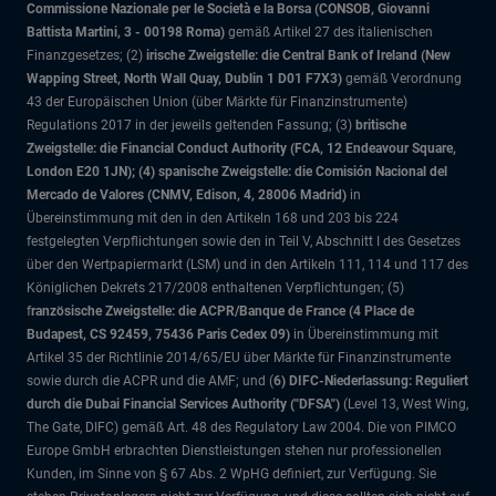
Commissione Nazionale per le Società e la Borsa (CONSOB, Giovanni
Battista Martini, 3 - 00198 Roma)
gemäß Artikel 27 des italienischen
Finanzgesetzes; (2)
irische Zweigstelle: die Central Bank of Ireland (New
Wapping Street, North Wall Quay, Dublin 1 D01 F7X3)
gemäß Verordnung
43 der Europäischen Union (über Märkte für Finanzinstrumente)
Regulations 2017 in der jeweils geltenden Fassung; (3)
britische
Zweigstelle: die Financial Conduct Authority (FCA, 12 Endeavour Square,
London E20 1JN); (4) spanische Zweigstelle: die Comisión Nacional del
Mercado de Valores (CNMV, Edison, 4, 28006 Madrid)
in
Übereinstimmung mit den in den Artikeln 168 und 203 bis 224
festgelegten Verpflichtungen sowie den in Teil V, Abschnitt I des Gesetzes
über den Wertpapiermarkt (LSM) und in den Artikeln 111, 114 und 117 des
Königlichen Dekrets 217/2008 enthaltenen Verpflichtungen; (5)
f
ranzösische Zweigstelle: die ACPR/Banque de France (4 Place de
Budapest, CS 92459, 75436 Paris Cedex 09)
in Übereinstimmung mit
Artikel 35 der Richtlinie 2014/65/EU über Märkte für Finanzinstrumente
sowie durch die ACPR und die AMF; und (
6) DIFC-Niederlassung: Reguliert
durch die Dubai Financial Services Authority ("DFSA")
(Level 13, West Wing,
The Gate, DIFC)
gemäß Art. 48 des Regulatory Law 2004. Die von PIMCO
Europe GmbH erbrachten Dienstleistungen stehen nur professionellen
Kunden, im Sinne von § 67 Abs. 2 WpHG definiert, zur Verfügung. Sie