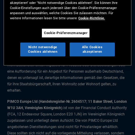
akzeptieren" oder "Nicht notwendige Cookies ablehnen". Sie können Ihre
Die Informationen auf dieser Website sind ausschließlich für Deutsche
Cookie-Einstellungen auch jederzeit über den Cookie-Präferenzmanager
Staatsbürger bestimmt.
anpassen und auswählen, welche Cookies Sie zulassen möchten. Für
weitere Informationen lesen Sie bitte unsere
Cookie-Richtlinie.
Alle Dokumente und Angaben im Bereich börsengehandelte Fonds dienen
ausschließlich zu Informationszwecken und dürfen nicht als
Cookie-Präferenzmanager
Anlageberatung verstanden werden. Anleger sollten vor einer
Anlageentscheidung finanziellen Rat einholen.
Nicht notwendige
Alle Cookies
Cookies ablehnen
akzeptieren
Die Produkte und Dienstleistungen stehen nur Bürgern dieser
Gerichtsbarkeit zur Verfügung. Die Informationen auf dieser Website sind
nicht Bestandteil eines Angebots für Produkte oder Dienstleistungen oder
eine Aufforderung für ein Angebot für Personen außerhalb Deutschland,
denen es untersagt ist, derartige Informationen gemäß den Gesetzen, die
für ihre Staatsbürgerschaft, ihren Wohnsitz oder Wohnort gelten, zu
erhalten.
PIMCO Europe Ltd (Handelsregister-Nr. 2604517; 11 Baker Street, London
W1U 3AH, Vereinigtes Königreich)
ist von der Financial Conduct Authority
(FCA, 12 Endeavour Square, London E20 1JN) im Vereinigten Königreich
zugelassen und unterliegt deren Aufsicht. Die von PIMCO Europe Ltd
angebotenen Dienstleistungen sind nicht für Privatanleger erhältlich.
Diese sollten sich nicht auf die vorliegende Mitteilung verlassen, sondern