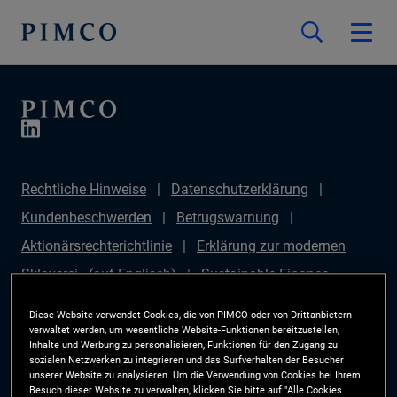
Rechtliche Hinweise
Datenschutzerklärung
Kundenbeschwerden
Betrugswarnung
Aktionärsrechterichtlinie
Erklärung zur modernen
Sklaverei - (auf Englisch)
Sustainable Finance
Disclosures Regulation (SFDR)
PAI Disclosure
Diese Website verwendet Cookies, die von PIMCO oder von Drittanbietern
Anlegerrechte
Site Map
Cookie-Präferenzmanager
verwaltet werden, um wesentliche Website-Funktionen bereitzustellen,
Inhalte und Werbung zu personalisieren, Funktionen für den Zugang zu
PIMCO ESG Rating Methodology
sozialen Netzwerken zu integrieren und das Surfverhalten der Besucher
unserer Website zu analysieren. Um die Verwendung von Cookies bei Ihrem
Besuch dieser Website zu verwalten, klicken Sie bitte auf "Alle Cookies