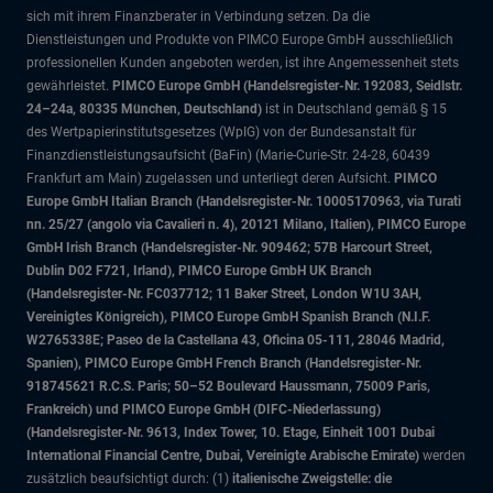
sich mit ihrem Finanzberater in Verbindung setzen. Da die
Dienstleistungen und Produkte von PIMCO Europe GmbH ausschließlich
professionellen Kunden angeboten werden, ist ihre Angemessenheit stets
gewährleistet.
PIMCO Europe GmbH (Handelsregister-Nr. 192083, Seidlstr.
24–24a, 80335 München, Deutschland)
ist in Deutschland gemäß § 15
des Wertpapierinstitutsgesetzes (WpIG) von der Bundesanstalt für
Finanzdienstleistungsaufsicht (BaFin) (Marie-Curie-Str. 24-28, 60439
Frankfurt am Main) zugelassen und unterliegt deren Aufsicht.
PIMCO
Europe GmbH Italian Branch (Handelsregister-Nr. 10005170963, via Turati
nn. 25/27 (angolo via Cavalieri n. 4), 20121 Milano, Italien), PIMCO Europe
GmbH Irish Branch (Handelsregister-Nr. 909462; 57B Harcourt Street,
Dublin D02 F721, Irland), PIMCO Europe GmbH UK Branch
(Handelsregister-Nr. FC037712; 11 Baker Street, London W1U 3AH,
Vereinigtes Königreich), PIMCO Europe GmbH Spanish Branch (N.I.F.
W2765338E; Paseo de la Castellana 43, Oficina 05-111, 28046 Madrid,
Spanien), PIMCO Europe GmbH French Branch (Handelsregister-Nr.
918745621 R.C.S. Paris; 50–52 Boulevard Haussmann, 75009 Paris,
Frankreich) und PIMCO Europe GmbH (DIFC-Niederlassung)
(Handelsregister-Nr. 9613, Index Tower, 10. Etage, Einheit 1001 Dubai
International Financial Centre, Dubai, Vereinigte Arabische Emirate)
werden
zusätzlich beaufsichtigt durch: (1)
italienische Zweigstelle: die