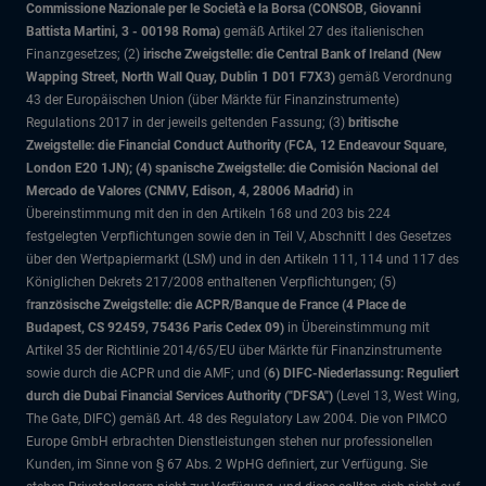
Commissione Nazionale per le Società e la Borsa (CONSOB, Giovanni
Battista Martini, 3 - 00198 Roma)
gemäß Artikel 27 des italienischen
Finanzgesetzes; (2)
irische Zweigstelle: die Central Bank of Ireland (New
Wapping Street, North Wall Quay, Dublin 1 D01 F7X3)
gemäß Verordnung
43 der Europäischen Union (über Märkte für Finanzinstrumente)
Regulations 2017 in der jeweils geltenden Fassung; (3)
britische
Zweigstelle: die Financial Conduct Authority (FCA, 12 Endeavour Square,
London E20 1JN); (4) spanische Zweigstelle: die Comisión Nacional del
Mercado de Valores (CNMV, Edison, 4, 28006 Madrid)
in
Übereinstimmung mit den in den Artikeln 168 und 203 bis 224
festgelegten Verpflichtungen sowie den in Teil V, Abschnitt I des Gesetzes
über den Wertpapiermarkt (LSM) und in den Artikeln 111, 114 und 117 des
Königlichen Dekrets 217/2008 enthaltenen Verpflichtungen; (5)
f
ranzösische Zweigstelle: die ACPR/Banque de France (4 Place de
Budapest, CS 92459, 75436 Paris Cedex 09)
in Übereinstimmung mit
Artikel 35 der Richtlinie 2014/65/EU über Märkte für Finanzinstrumente
sowie durch die ACPR und die AMF; und (
6) DIFC-Niederlassung: Reguliert
durch die Dubai Financial Services Authority ("DFSA")
(Level 13, West Wing,
The Gate, DIFC)
gemäß Art. 48 des Regulatory Law 2004. Die von PIMCO
Europe GmbH erbrachten Dienstleistungen stehen nur professionellen
Kunden, im Sinne von § 67 Abs. 2 WpHG definiert, zur Verfügung. Sie