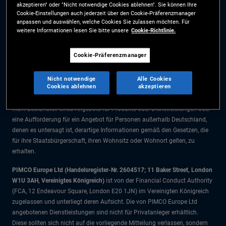
akzeptieren" oder "Nicht notwendige Cookies ablehnen". Sie können Ihre
Die Informationen auf dieser Website sind ausschließlich für Deutsche
Cookie-Einstellungen auch jederzeit über den Cookie-Präferenzmanager
Staatsbürger bestimmt.
anpassen und auswählen, welche Cookies Sie zulassen möchten. Für
weitere Informationen lesen Sie bitte unsere
Cookie-Richtlinie.
Alle Dokumente und Angaben im Bereich börsengehandelte Fonds dienen
ausschließlich zu Informationszwecken und dürfen nicht als
Cookie-Präferenzmanager
Anlageberatung verstanden werden. Anleger sollten vor einer
Anlageentscheidung finanziellen Rat einholen.
Nicht notwendige
Alle Cookies
Cookies ablehnen
akzeptieren
Die Produkte und Dienstleistungen stehen nur Bürgern dieser
Gerichtsbarkeit zur Verfügung. Die Informationen auf dieser Website sind
nicht Bestandteil eines Angebots für Produkte oder Dienstleistungen oder
eine Aufforderung für ein Angebot für Personen außerhalb Deutschland,
denen es untersagt ist, derartige Informationen gemäß den Gesetzen, die
für ihre Staatsbürgerschaft, ihren Wohnsitz oder Wohnort gelten, zu
erhalten.
PIMCO Europe Ltd (Handelsregister-Nr. 2604517; 11 Baker Street, London
W1U 3AH, Vereinigtes Königreich)
ist von der Financial Conduct Authority
(FCA, 12 Endeavour Square, London E20 1JN) im Vereinigten Königreich
zugelassen und unterliegt deren Aufsicht. Die von PIMCO Europe Ltd
angebotenen Dienstleistungen sind nicht für Privatanleger erhältlich.
Diese sollten sich nicht auf die vorliegende Mitteilung verlassen, sondern