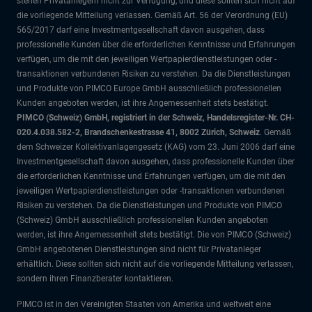
stehen Privatanlegern nicht zur Verfügung, und diese sollten sich nicht auf
die vorliegende Mitteilung verlassen. Gemäß Art. 56 der Verordnung (EU)
565/2017 darf eine Investmentgesellschaft davon ausgehen, dass
professionelle Kunden über die erforderlichen Kenntnisse und Erfahrungen
verfügen, um die mit den jeweiligen Wertpapierdienstleistungen oder -
transaktionen verbundenen Risiken zu verstehen. Da die Dienstleistungen
und Produkte von PIMCO Europe GmbH ausschließlich professionellen
Kunden angeboten werden, ist ihre Angemessenheit stets bestätigt.
PIMCO (Schweiz) GmbH, registriert in der Schweiz, Handelsregister-Nr. CH-
020.4.038.582-2, Brandschenkestrasse 41, 8002 Zürich, Schweiz
. Gemäß
dem Schweizer Kollektivanlagengesetz (KAG) vom 23. Juni 2006 darf eine
Investmentgesellschaft davon ausgehen, dass professionelle Kunden über
die erforderlichen Kenntnisse und Erfahrungen verfügen, um die mit den
jeweiligen Wertpapierdienstleistungen oder -transaktionen verbundenen
Risiken zu verstehen. Da die Dienstleistungen und Produkte von PIMCO
(Schweiz) GmbH ausschließlich professionellen Kunden angeboten
werden, ist ihre Angemessenheit stets bestätigt. Die von PIMCO (Schweiz)
GmbH angebotenen Dienstleistungen sind nicht für Privatanleger
erhältlich. Diese sollten sich nicht auf die vorliegende Mitteilung verlassen,
sondern ihren Finanzberater kontaktieren.
PIMCO ist in den Vereinigten Staaten von Amerika und weltweit eine