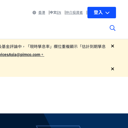
登入
香港
中文
EN
仲介投資者
 部分子基金的基金單張及基金評論中，「現時孳息率」欄位重複顯示「估計到期孳息
close
rvicesAsia@pimco.com。
close