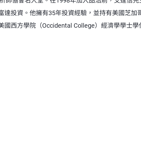
分析師協會名人堂。在1998年加入品浩前，艾達信先
富達投資。他擁有35年投資經驗，並持有美國芝加
學院（Occidental College）經濟學學士
 and next buttons to navigate.