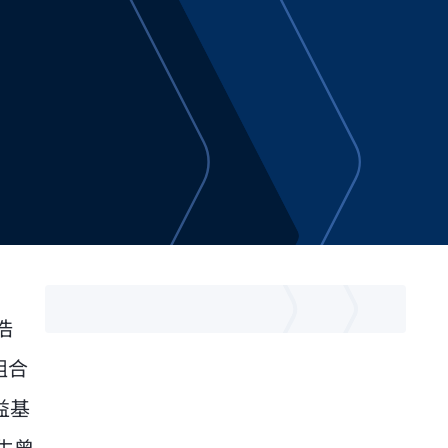
浩
組合
益基