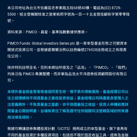
本公司地址為台北市信義區忠孝東路五段68號40樓，電話為(02) 8729-
5500，經主管機關核准之營業執照字號為一百一十五金管投顧新字第零零陸
號。
資料來源：PIMCO、晨星、基準指數數據供應商。
PIMCO Funds: Global Investors Series plc 是一家傘型基金形態之可變資本
開放式投資公司，並根據愛爾蘭法例以註冊編號276928註冊成立之有限責
任公司。
除非特別註明全名，否則本網站所提及之「品浩」、「PIMCO」、「我們」
均係泛指 PIMCO 集團整體，而非單指品浩太平洋證券投資顧問股份有限公
司。
本境外基金經金管會核准或同意生效，惟不表示絕無風險。基金經理公司以
往之經理績效不保證基金之最低投資收益；基金經理公司除盡善良管理人之
注意義務外，不負責基金之盈虧，亦不保證最低之收益，投資人申購前應詳
閱基金公開說明書。台端有責任了解及遵守任何相關司法管轄區域的所有適
用法律及規則。
根據可轉讓證券集體投資計劃（UCITS）規例成立的傘型基金，旗下會再有
不同的基金投資於多種投資項目，包括但不限於固定收益工具、證券及金融