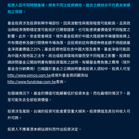
投資人因不同時間進場，將有不同之投資績效，過去之績效亦不代表未來績
效之保證。
基金投資涉及投資新興市場部份，因其波動性與風險程度可能較高，且其政
治與經濟情勢穩定度可能低於已開發國家，也可能使資產價值受不同程度之
影響。此外，依金管會規定，境外基金投資於中國大陸證券市場僅限掛牌上
市有價證券及銀行間債券市場為限，且投資前述有價證券總金額不得超過基
金淨資產價值之20%；基金投資地區包含中國大陸及香港，基金淨值可能因
為中國大陸地區之法令、政治或經濟環境改變而受不同程度之影響。投資前
請詳閱基金公開說明書有關投資風險之說明。有關基金應負擔之費用（境外
基金含分銷費用）已揭露於基金之公開說明書或投資人須知中，投資人可至
http://www.pimco.com.tw
或境外基金資訊觀測站
http://www.fundclear.com.tw
查詢。
在極端情況下，基金的價值可能顯著低於投資本金，而在最壞的情況下，甚
至可能失去全部投資價值。
投資涉及風險，台端的投資可能會蒙受重大損失。投資價值及其任何收入可
升可跌。
投資人不應單憑本網站資料而作出投資決定。