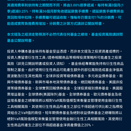
其適用費率則依持有之期間而不同，將由3.00%逐季遞減，每持有滿3個月(1
季)遞減0.25%，持有滿36個月即免收遞延銷售手續費，遞延銷售手續費將自
買回款項中扣除。手續費雖可遞延收取，惟每年仍需支付1％的分銷費，可
能造成實際負擔費用增加。分銷費之計算方式請詳公開說明書。
本文提及之經濟走勢預測不必然代表任何基金之績效，基金投資風險請詳閱
基金公開說明書。
投資人申購本基金係持有基金受益憑證，而非本文提及之投資資產或標的。
投資人應留意衍生性工具 /證券相關商品等槓桿投資策略所可能產生之投資
風險（詳見公開說明書或投資人須知） 。基金係經專案豁免持有衍生性商品
限制之基金。由於使用衍生性商品可能產生額外的部位風險造成基金淨值高
度波動及衍生其他風險，全球非投資等級債券基金、多元收益債券基金、新
興市場債券基金、新興市場本地貨幣債券基金、總回報債券基金、美國非投
資等級債券基金、全球實質回報債券基金、全球投資級別債券基金、美國股
票增益基金、全球債券(美國除外)基金、全球債券基金、歐元債券基金及收
益增長基金之總曝險將以相對VaR風險值模型來衡量並管理使用金融衍生性
工具相關風險，其使用衍生性商品所產生之部位不得超過可供比較之指標投
資組合之VaR值的兩倍。短年期債券基金及絕對收益債券基金之總曝險將以
絕對VaR風險值模型來衡量並管理使用金融衍生性工具相關風險，其使用衍
生性商品所產生之部位不得超過基金淨資產價值之20%。