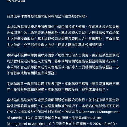
品浩太平洋證券投資顧問股份有限公司獨立經營管理。
本網站及其所述產品及服務僅供中華民國投資人使用。任何基金經金管會核
准或同意生效，均不表示絕無風險。基金經理公司以往之經理績效不保證基
金之最低投資收益；基金經理公司除盡善良管理人之注意義務外，不負責基
金之盈虧，亦不保證最低之收益，投資人應詳閱基金公開說明書。
本網站不擬供中華民國以外國家／地區的任何人士使用。由於在某些國家或
司法管轄區或向某些人士促銷、募集或銷售相關產品或服務將屬違法行為，
本公司不會在該等國家或司法管轄區或向該等人士促銷相關產品或服務，亦
不會募集或銷售相關產品或服務。
本網站屬於一般性質且僅作參考用途。本網站並不招攬、募集或推薦任何證
券、投資管理或諮詢服務。本網站並不構成投資、稅務或法律意見。
本網站由品浩太平洋證券投資顧問股份有限公司發行，並未經中華民國金融
監督管理委員會審閱。在未經書面核准的情況下，本網站任何部分概不可以
任何方式複製或於任何其他刊物轉載。PIMCO是Allianz Asset Management
of America LLC 在美國和全球各地的商標。品浩是Allianz Asset
Management of America LLC 在亞洲各地的註冊商標。© 2026，PIMCO。