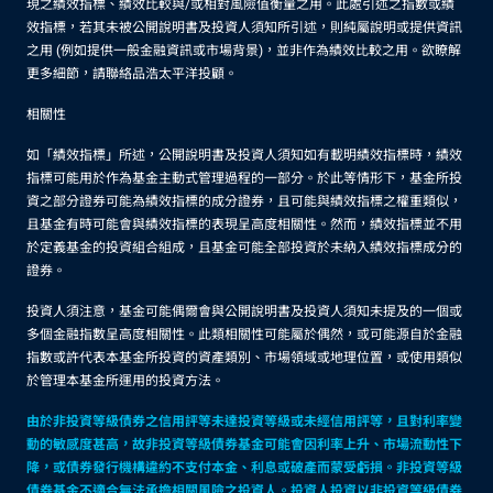
現之績效指標、績效比較與/或相對風險值衡量之用。此處引述之指數或績
效指標，若其未被公開說明書及投資人須知所引述，則純屬說明或提供資訊
之用 (例如提供一般金融資訊或市場背景)，並非作為績效比較之用。欲瞭解
更多細節，請聯絡品浩太平洋投顧。
相關性
如「績效指標」所述，公開說明書及投資人須知如有載明績效指標時，績效
指標可能用於作為基金主動式管理過程的一部分。於此等情形下，基金所投
資之部分證券可能為績效指標的成分證券，且可能與績效指標之權重類似，
且基金有時可能會與績效指標的表現呈高度相關性。然而，績效指標並不用
於定義基金的投資組合組成，且基金可能全部投資於未納入績效指標成分的
證券。
投資人須注意，基金可能偶爾會與公開說明書及投資人須知未提及的一個或
多個金融指數呈高度相關性。此類相關性可能屬於偶然，或可能源自於金融
指數或許代表本基金所投資的資產類別、市場領域或地理位置，或使用類似
於管理本基金所運用的投資方法。
由於非投資等級債券之信用評等未達投資等級或未經信用評等，且對利率變
動的敏感度甚高，故非投資等級債券基金可能會因利率上升、市場流動性下
降，或債券發行機構違約不支付本金、利息或破產而蒙受虧損。非投資等級
債券基金不適合無法承擔相關風險之投資人。投資人投資以非投資等級債券