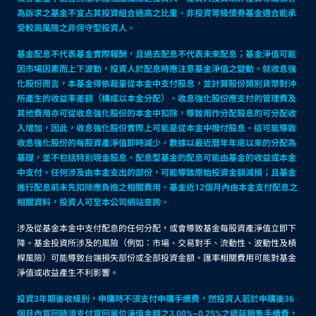
為訴求之基金不宜占其投資組合過高之比重。非投資等級債券基金適合能承
受較高風險之非保守型投資人。
基金配息不代表基金實際報酬，且過去配息不代表未來配息；基金淨值可能
因市場因素而上下波動，投資人於配息時應注意基金淨值之變動。就收息強
化股份而言，本基金得依裁量從本金中支付股息，並計算股份類別貨幣對沖
所產生的收益率差額（構成以本金分配）。收息強化股份應支付的管理費及
其他費用亦可從收息強化股份的本金中扣除，導致用作分配股息的可分配收
入增加，因此，收息強化股份實際上可能是從本金中撥付股息。這可能導致
收息強化股份的每股資產淨值即時減少。數據以最近曆年年底以來的分配為
基礎，並不包括特別現金股息。配息型基金的配息可能由基金的收益或本金
中支付。任何涉及由本金支出的部份，可能導致原始投資金額減損；且基金
進行配息前未先扣除應負擔之相關費用。基金近12個月內由本金支付配息之
相關資料，投資人可至本公司網站查詢。
涉及從基金本金中支付配息的任何分配，或會導致基金每股資產淨值立即下
降。基金投資所涉及的風險（例如：市場、交易對手、流動性、波動性及槓
桿風險）可能導致台端損失部份或全部投資金額。匯率相關費用可能對基金
淨值或收益產生不利影響。
投資3年期後收級別，申購時不須支付申購手續費，然投資人若於申購後36
個月內買回時須支付買回單位淨值金額之3.00%~0.25%之遞延銷售手續費，