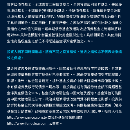
資等級債券基金、全球實質回報債券基金、全球投資級別債券基金、美國股
票增益基金、全球債券(美國除外)基金、全球債券基金、歐元債券基金及收
益增長基金之總曝險將以相對VaR風險值模型來衡量並管理使用金融衍生性
工具相關風險，其使用衍生性商品所產生之部位不得超過可供比較之指標投
資組合之VaR值的兩倍。短年期債券基金及絕對收益債券基金之總曝險將以
絕對VaR風險值模型來衡量並管理使用金融衍生性工具相關風險，其使用衍
生性商品所產生之部位不得超過基金淨資產價值之20%。
投資人因不同時間進場，將有不同之投資績效，過去之績效亦不代表未來績
效之保證。
基金投資涉及投資新興市場部份，因其波動性與風險程度可能較高，且其政
治與經濟情勢穩定度可能低於已開發國家，也可能使資產價值受不同程度之
影響。此外，依金管會規定，境外基金投資於中國大陸證券市場僅限掛牌上
市有價證券及銀行間債券市場為限，且投資前述有價證券總金額不得超過基
金淨資產價值之20%；基金投資地區包含中國大陸及香港，基金淨值可能因
為中國大陸地區之法令、政治或經濟環境改變而受不同程度之影響。投資前
請詳閱基金公開說明書有關投資風險之說明。有關基金應負擔之費用（境外
基金含分銷費用）已揭露於基金之公開說明書或投資人須知中，投資人可至
http://www.pimco.com.tw
或境外基金資訊觀測站
http://www.fundclear.com.tw
查詢。