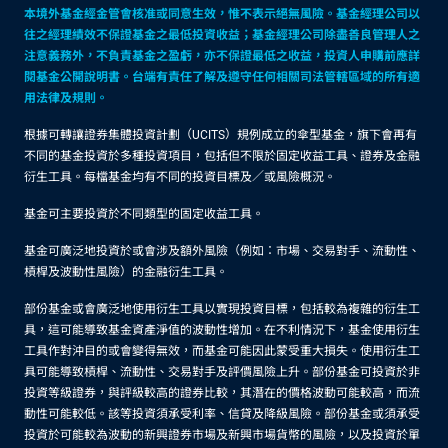
本境外基金經金管會核准或同意生效，惟不表示絕無風險。基金經理公司以
往之經理績效不保證基金之最低投資收益；基金經理公司除盡善良管理人之
注意義務外，不負責基金之盈虧，亦不保證最低之收益，投資人申購前應詳
閱基金公開說明書。台端有責任了解及遵守任何相關司法管轄區域的所有適
用法律及規則。
根據可轉讓證券集體投資計劃（UCITS）規例成立的傘型基金，旗下會再有
不同的基金投資於多種投資項目，包括但不限於固定收益工具、證券及金融
衍生工具。每檔基金均有不同的投資目標及／或風險概況。
基金可主要投資於不同類型的固定收益工具。
基金可廣泛地投資於或會涉及額外風險（例如：市場、交易對手、流動性、
槓桿及波動性風險）的金融衍生工具。
部份基金或會廣泛地使用衍生工具以實現投資目標，包括較為複雜的衍生工
具，這可能導致基金資產淨值的波動性增加。在不利情況下，基金使用衍生
工具作對沖目的或會變得無效，而基金可能因此蒙受重大損失。使用衍生工
具可能導致槓桿、流動性、交易對手及評價風險上升。部份基金可投資於非
投資等級證券，與評級較高的證券比較，其潛在的價格波動可能較高，而流
動性可能較低。該等投資須承受利率、信貸及降級風險。部份基金或須承受
投資於可能較為波動的新興證券市場及新興市場貨幣的風險，以及投資於單