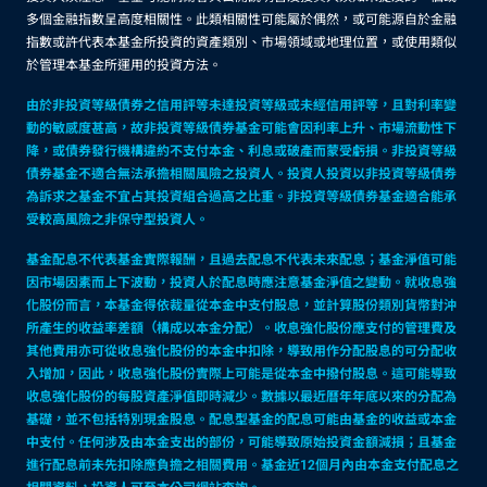
多個金融指數呈高度相關性。此類相關性可能屬於偶然，或可能源自於金融
指數或許代表本基金所投資的資產類別、市場領域或地理位置，或使用類似
於管理本基金所運用的投資方法。
由於非投資等級債券之信用評等未達投資等級或未經信用評等，且對利率變
動的敏感度甚高，故非投資等級債券基金可能會因利率上升、市場流動性下
降，或債券發行機構違約不支付本金、利息或破產而蒙受虧損。非投資等級
債券基金不適合無法承擔相關風險之投資人。投資人投資以非投資等級債券
為訴求之基金不宜占其投資組合過高之比重。非投資等級債券基金適合能承
受較高風險之非保守型投資人。
基金配息不代表基金實際報酬，且過去配息不代表未來配息；基金淨值可能
因市場因素而上下波動，投資人於配息時應注意基金淨值之變動。就收息強
化股份而言，本基金得依裁量從本金中支付股息，並計算股份類別貨幣對沖
所產生的收益率差額（構成以本金分配）。收息強化股份應支付的管理費及
其他費用亦可從收息強化股份的本金中扣除，導致用作分配股息的可分配收
入增加，因此，收息強化股份實際上可能是從本金中撥付股息。這可能導致
收息強化股份的每股資產淨值即時減少。數據以最近曆年年底以來的分配為
基礎，並不包括特別現金股息。配息型基金的配息可能由基金的收益或本金
中支付。任何涉及由本金支出的部份，可能導致原始投資金額減損；且基金
進行配息前未先扣除應負擔之相關費用。基金近12個月內由本金支付配息之