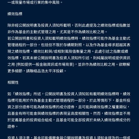
一或限量市場或行業的集中風險。
績效指標
除非經公開說明書及投資人須知所載明，否則此處提及之績效指標或指數並
非作為基金的主動式管理之用，尤其是不作為績效比較之用。
若公開說明書和投資人須知載明績效指標時，績效指標可能作為基金主動式
管理過程的一部分，包括但不限於存續期對照，以及作為基金尋求超越其表
現之績效指標、績效比較與/或相對風險值衡量之用。此處引述之指數或績
效指標，若其未被公開說明書及投資人須知所引述，則純屬說明或提供資訊
之用 (例如提供一般金融資訊或市場背景)，並非作為績效比較之用。欲瞭解
更多細節，請聯絡品浩太平洋投顧。
相關性
如「績效指標」所述，公開說明書及投資人須知如有載明績效指標時，績效
指標可能用於作為基金主動式管理過程的一部分。於此等情形下，基金所投
資之部分證券可能為績效指標的成分證券，且可能與績效指標之權重類似，
且基金有時可能會與績效指標的表現呈高度相關性。然而，績效指標並不用
於定義基金的投資組合組成，且基金可能全部投資於未納入績效指標成分的
證券。
投資人須注意，基金可能偶爾會與公開說明書及投資人須知未提及的一個或