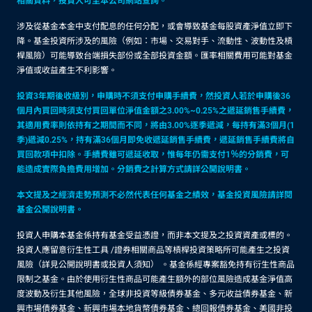
相關資料，投資人可至本公司網站查詢。
涉及從基金本金中支付配息的任何分配，或會導致基金每股資產淨值立即下
降。基金投資所涉及的風險（例如：市場、交易對手、流動性、波動性及槓
桿風險）可能導致台端損失部份或全部投資金額。匯率相關費用可能對基金
淨值或收益產生不利影響。
投資3年期後收級別，申購時不須支付申購手續費，然投資人若於申購後36
個月內買回時須支付買回單位淨值金額之3.00%~0.25%之遞延銷售手續費，
其適用費率則依持有之期間而不同，將由3.00%逐季遞減，每持有滿3個月(1
季)遞減0.25%，持有滿36個月即免收遞延銷售手續費，遞延銷售手續費將自
買回款項中扣除。手續費雖可遞延收取，惟每年仍需支付1％的分銷費，可
能造成實際負擔費用增加。分銷費之計算方式請詳公開說明書。
本文提及之經濟走勢預測不必然代表任何基金之績效，基金投資風險請詳閱
基金公開說明書。
投資人申購本基金係持有基金受益憑證，而非本文提及之投資資產或標的。
投資人應留意衍生性工具 /證券相關商品等槓桿投資策略所可能產生之投資
風險（詳見公開說明書或投資人須知） 。基金係經專案豁免持有衍生性商品
限制之基金。由於使用衍生性商品可能產生額外的部位風險造成基金淨值高
度波動及衍生其他風險，全球非投資等級債券基金、多元收益債券基金、新
興市場債券基金、新興市場本地貨幣債券基金、總回報債券基金、美國非投