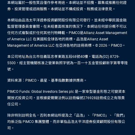
本網站屬於一般性質且僅作參考用途。本網站並不招攬、募集或推薦任何證
券、投資管理或諮詢服務。本網站並不構成投資、稅務或法律意見。
本網站由品浩太平洋證券投資顧問股份有限公司發行，並未經中華民國金融
監督管理委員會審閱。在未經書面核准的情況下，本網站任何部分概不可以
任何方式複製或於任何其他刊物轉載。PIMCO是Allianz Asset Management
of America LLC 在美國和全球各地的商標。品浩是Allianz Asset
Management of America LLC 在亞洲各地的註冊商標。© 2026，PIMCO。
本公司地址為台北市信義區忠孝東路五段68號40樓，電話為(02) 8729-
5500，經主管機關核准之營業執照字號為一百一十五金管投顧新字第零零陸
號。
資料來源：PIMCO、晨星、基準指數數據供應商。
PIMCO Funds: Global Investors Series plc 是一家傘型基金形態之可變資本
開放式投資公司，並根據愛爾蘭法例以註冊編號276928註冊成立之有限責
任公司。
除非特別註明全名，否則本網站所提及之「品浩」、「PIMCO」、「我們」
均係泛指 PIMCO 集團整體，而非單指品浩太平洋證券投資顧問股份有限公
司。