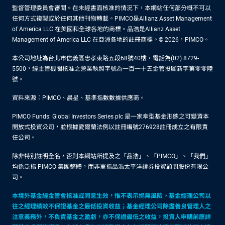
監督管理委員會審閱。在未經書面核准的情況下，本網站任何部分概不可以
任何方式複製或於任何其他刊物轉載。PIMCO是Allianz Asset Management
of America LLC 在美國和全球各地的商標。品浩是Allianz Asset
Management of America LLC 在亞洲各地的註冊商標。© 2026，PIMCO。
本公司地址為台北市信義區忠孝東路五段68號40樓，電話為(02) 8729-
5500，經主管機關核准之營業執照字號為一百一十五金管投顧新字第零零陸
號。
資料來源：PIMCO、晨星、基準指數數據供應商。
PIMCO Funds: Global Investors Series plc 是一家傘型基金形態之可變資本
開放式投資公司，並根據愛爾蘭法例以註冊編號276928註冊成立之有限責
任公司。
除非特別註明全名，否則本網站所提及之「品浩」、「PIMCO」、「我們」
均係泛指 PIMCO 集團整體，而非單指品浩太平洋證券投資顧問股份有限公
司。
本境外基金經金管會核准或同意生效，惟不表示絕無風險。基金經理公司以
往之經理績效不保證基金之最低投資收益；基金經理公司除盡善良管理人之
注意義務外，不負責基金之盈虧，亦不保證最低之收益，投資人申購前應詳