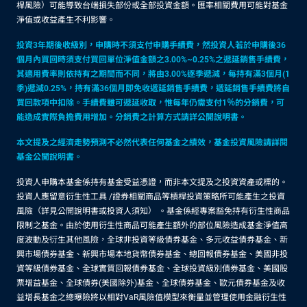
桿風險）可能導致台端損失部份或全部投資金額。匯率相關費用可能對基金
淨值或收益產生不利影響。
投資3年期後收級別，申購時不須支付申購手續費，然投資人若於申購後36
個月內買回時須支付買回單位淨值金額之3.00%~0.25%之遞延銷售手續費，
其適用費率則依持有之期間而不同，將由3.00%逐季遞減，每持有滿3個月(1
季)遞減0.25%，持有滿36個月即免收遞延銷售手續費，遞延銷售手續費將自
買回款項中扣除。手續費雖可遞延收取，惟每年仍需支付1％的分銷費，可
能造成實際負擔費用增加。分銷費之計算方式請詳公開說明書。
本文提及之經濟走勢預測不必然代表任何基金之績效，基金投資風險請詳閱
基金公開說明書。
投資人申購本基金係持有基金受益憑證，而非本文提及之投資資產或標的。
投資人應留意衍生性工具 /證券相關商品等槓桿投資策略所可能產生之投資
風險（詳見公開說明書或投資人須知） 。基金係經專案豁免持有衍生性商品
限制之基金。由於使用衍生性商品可能產生額外的部位風險造成基金淨值高
度波動及衍生其他風險，全球非投資等級債券基金、多元收益債券基金、新
興市場債券基金、新興市場本地貨幣債券基金、總回報債券基金、美國非投
資等級債券基金、全球實質回報債券基金、全球投資級別債券基金、美國股
票增益基金、全球債券(美國除外)基金、全球債券基金、歐元債券基金及收
益增長基金之總曝險將以相對VaR風險值模型來衡量並管理使用金融衍生性