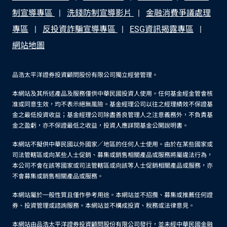
制宣導專區
洗錢防制宣導影片
金融消費爭議處理
專區
反投資詐騙宣導專區
ESG資訊揭露專區
網站地圖
品浩太平洋證券投資顧問股份有限公司獨立經營管理。
本網站及其所述產品及服務僅供中華民國投資人使用。任何基金經金管會核
准或同意生效，均不表示絕無風險。基金經理公司以往之經理績效不保證基
金之最低投資收益；基金經理公司除盡善良管理人之注意義務外，不負責基
金之盈虧，亦不保證最低之收益，投資人應詳閱基金公開說明書。
本網站不擬供中華民國以外國家／地區的任何人士使用。由於在某些國家或
司法管轄區或向某些人士促銷、募集或銷售相關產品或服務將屬違法行為，
本公司不會在該等國家或司法管轄區或向該等人士促銷相關產品或服務，亦
不會募集或銷售相關產品或服務。
本網站屬於一般性質且僅作參考用途。本網站並不招攬、募集或推薦任何證
券、投資管理或諮詢服務。本網站並不構成投資、稅務或法律意見。
本網站由品浩太平洋證券投資顧問股份有限公司發行，並未經中華民國金融