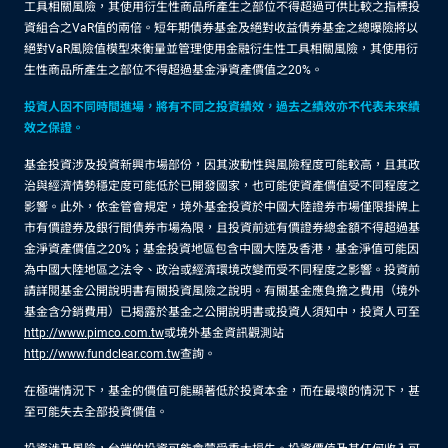
工具相關風險，其使用衍生性商品所產生之部位不得超過可供比較之指標投
資組合之VaR值的兩倍。短年期債券基金及絕對收益債券基金之總曝險將以
絕對VaR風險值模型來衡量並管理使用金融衍生性工具相關風險，其使用衍
生性商品所產生之部位不得超過基金淨資產價值之20%。
投資人因不同時間進場，將有不同之投資績效，過去之績效亦不代表未來績
效之保證。
基金投資涉及投資新興市場部份，因其波動性與風險程度可能較高，且其政
治與經濟情勢穩定度可能低於已開發國家，也可能使資產價值受不同程度之
影響。此外，依金管會規定，境外基金投資於中國大陸證券市場僅限掛牌上
市有價證券及銀行間債券市場為限，且投資前述有價證券總金額不得超過基
金淨資產價值之20%；基金投資地區包含中國大陸及香港，基金淨值可能因
為中國大陸地區之法令、政治或經濟環境改變而受不同程度之影響。投資前
請詳閱基金公開說明書有關投資風險之說明。有關基金應負擔之費用（境外
基金含分銷費用）已揭露於基金之公開說明書或投資人須知中，投資人可至
http://www.pimco.com.tw
或境外基金資訊觀測站
http://www.fundclear.com.tw
查詢。
在極端情況下，基金的價值可能顯著低於投資本金，而在最壞的情況下，甚
至可能失去全部投資價值。