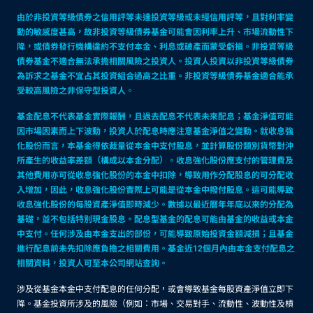
由於非投資等級債券之信用評等未達投資等級或未經信用評等，且對利率變
動的敏感度甚高，故非投資等級債券基金可能會因利率上升、市場流動性下
降，或債券發行機構違約不支付本金、利息或破產而蒙受虧損。非投資等級
債券基金不適合無法承擔相關風險之投資人。投資人投資以非投資等級債券
為訴求之基金不宜占其投資組合過高之比重。非投資等級債券基金適合能承
受較高風險之非保守型投資人。
基金配息不代表基金實際報酬，且過去配息不代表未來配息；基金淨值可能
因市場因素而上下波動，投資人於配息時應注意基金淨值之變動。就收息強
化股份而言，本基金得依裁量從本金中支付股息，並計算股份類別貨幣對沖
所產生的收益率差額（構成以本金分配）。收息強化股份應支付的管理費及
其他費用亦可從收息強化股份的本金中扣除，導致用作分配股息的可分配收
入增加，因此，收息強化股份實際上可能是從本金中撥付股息。這可能導致
收息強化股份的每股資產淨值即時減少。數據以最近曆年年底以來的分配為
基礎，並不包括特別現金股息。配息型基金的配息可能由基金的收益或本金
中支付。任何涉及由本金支出的部份，可能導致原始投資金額減損；且基金
進行配息前未先扣除應負擔之相關費用。基金近12個月內由本金支付配息之
相關資料，投資人可至本公司網站查詢。
涉及從基金本金中支付配息的任何分配，或會導致基金每股資產淨值立即下
降。基金投資所涉及的風險（例如：市場、交易對手、流動性、波動性及槓