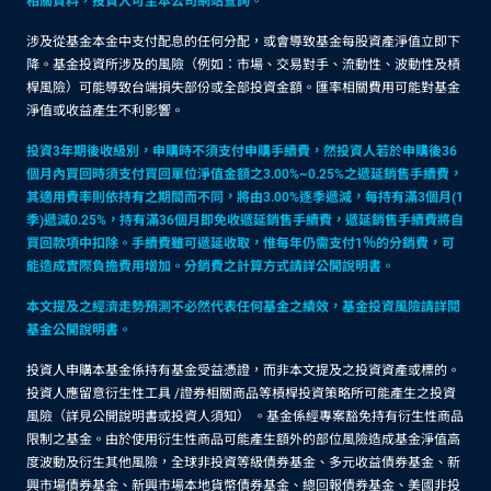
相關資料，投資人可至本公司網站查詢。
涉及從基金本金中支付配息的任何分配，或會導致基金每股資產淨值立即下
降。基金投資所涉及的風險（例如：市場、交易對手、流動性、波動性及槓
桿風險）可能導致台端損失部份或全部投資金額。匯率相關費用可能對基金
淨值或收益產生不利影響。
投資3年期後收級別，申購時不須支付申購手續費，然投資人若於申購後36
個月內買回時須支付買回單位淨值金額之3.00%~0.25%之遞延銷售手續費，
其適用費率則依持有之期間而不同，將由3.00%逐季遞減，每持有滿3個月(1
季)遞減0.25%，持有滿36個月即免收遞延銷售手續費，遞延銷售手續費將自
買回款項中扣除。手續費雖可遞延收取，惟每年仍需支付1％的分銷費，可
能造成實際負擔費用增加。分銷費之計算方式請詳公開說明書。
本文提及之經濟走勢預測不必然代表任何基金之績效，基金投資風險請詳閱
基金公開說明書。
投資人申購本基金係持有基金受益憑證，而非本文提及之投資資產或標的。
投資人應留意衍生性工具 /證券相關商品等槓桿投資策略所可能產生之投資
風險（詳見公開說明書或投資人須知） 。基金係經專案豁免持有衍生性商品
限制之基金。由於使用衍生性商品可能產生額外的部位風險造成基金淨值高
度波動及衍生其他風險，全球非投資等級債券基金、多元收益債券基金、新
興市場債券基金、新興市場本地貨幣債券基金、總回報債券基金、美國非投