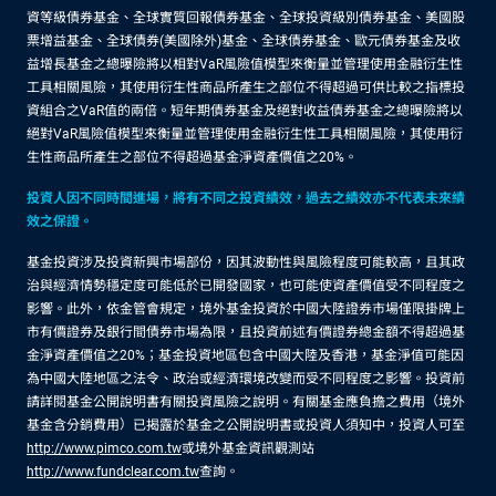
資等級債券基金、全球實質回報債券基金、全球投資級別債券基金、美國股
票增益基金、全球債券(美國除外)基金、全球債券基金、歐元債券基金及收
益增長基金之總曝險將以相對VaR風險值模型來衡量並管理使用金融衍生性
工具相關風險，其使用衍生性商品所產生之部位不得超過可供比較之指標投
資組合之VaR值的兩倍。短年期債券基金及絕對收益債券基金之總曝險將以
絕對VaR風險值模型來衡量並管理使用金融衍生性工具相關風險，其使用衍
生性商品所產生之部位不得超過基金淨資產價值之20%。
投資人因不同時間進場，將有不同之投資績效，過去之績效亦不代表未來績
效之保證。
基金投資涉及投資新興市場部份，因其波動性與風險程度可能較高，且其政
治與經濟情勢穩定度可能低於已開發國家，也可能使資產價值受不同程度之
影響。此外，依金管會規定，境外基金投資於中國大陸證券市場僅限掛牌上
市有價證券及銀行間債券市場為限，且投資前述有價證券總金額不得超過基
金淨資產價值之20%；基金投資地區包含中國大陸及香港，基金淨值可能因
為中國大陸地區之法令、政治或經濟環境改變而受不同程度之影響。投資前
請詳閱基金公開說明書有關投資風險之說明。有關基金應負擔之費用（境外
基金含分銷費用）已揭露於基金之公開說明書或投資人須知中，投資人可至
http://www.pimco.com.tw
或境外基金資訊觀測站
http://www.fundclear.com.tw
查詢。