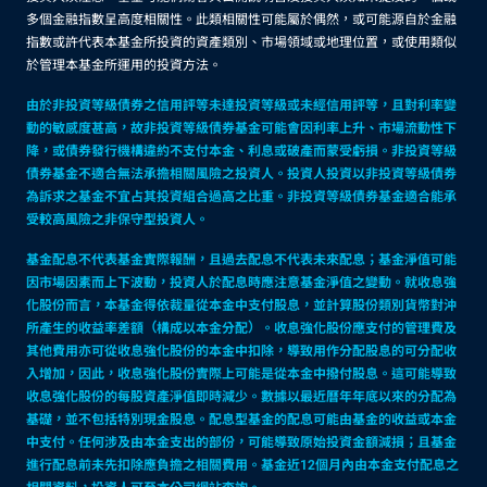
多個金融指數呈高度相關性。此類相關性可能屬於偶然，或可能源自於金融
指數或許代表本基金所投資的資產類別、市場領域或地理位置，或使用類似
於管理本基金所運用的投資方法。
由於非投資等級債券之信用評等未達投資等級或未經信用評等，且對利率變
動的敏感度甚高，故非投資等級債券基金可能會因利率上升、市場流動性下
降，或債券發行機構違約不支付本金、利息或破產而蒙受虧損。非投資等級
債券基金不適合無法承擔相關風險之投資人。投資人投資以非投資等級債券
為訴求之基金不宜占其投資組合過高之比重。非投資等級債券基金適合能承
受較高風險之非保守型投資人。
基金配息不代表基金實際報酬，且過去配息不代表未來配息；基金淨值可能
因市場因素而上下波動，投資人於配息時應注意基金淨值之變動。就收息強
化股份而言，本基金得依裁量從本金中支付股息，並計算股份類別貨幣對沖
所產生的收益率差額（構成以本金分配）。收息強化股份應支付的管理費及
其他費用亦可從收息強化股份的本金中扣除，導致用作分配股息的可分配收
入增加，因此，收息強化股份實際上可能是從本金中撥付股息。這可能導致
收息強化股份的每股資產淨值即時減少。數據以最近曆年年底以來的分配為
基礎，並不包括特別現金股息。配息型基金的配息可能由基金的收益或本金
中支付。任何涉及由本金支出的部份，可能導致原始投資金額減損；且基金
進行配息前未先扣除應負擔之相關費用。基金近12個月內由本金支付配息之