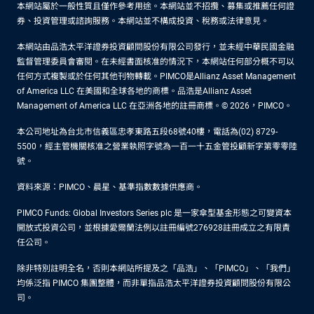
本網站屬於一般性質且僅作參考用途。本網站並不招攬、募集或推薦任何證
券、投資管理或諮詢服務。本網站並不構成投資、稅務或法律意見。
本網站由品浩太平洋證券投資顧問股份有限公司發行，並未經中華民國金融
監督管理委員會審閱。在未經書面核准的情況下，本網站任何部分概不可以
任何方式複製或於任何其他刊物轉載。PIMCO是Allianz Asset Management
of America LLC 在美國和全球各地的商標。品浩是Allianz Asset
Management of America LLC 在亞洲各地的註冊商標。© 2026，PIMCO。
本公司地址為台北市信義區忠孝東路五段68號40樓，電話為(02) 8729-
5500，經主管機關核准之營業執照字號為一百一十五金管投顧新字第零零陸
號。
資料來源：PIMCO、晨星、基準指數數據供應商。
PIMCO Funds: Global Investors Series plc 是一家傘型基金形態之可變資本
開放式投資公司，並根據愛爾蘭法例以註冊編號276928註冊成立之有限責
任公司。
除非特別註明全名，否則本網站所提及之「品浩」、「PIMCO」、「我們」
均係泛指 PIMCO 集團整體，而非單指品浩太平洋證券投資顧問股份有限公
司。