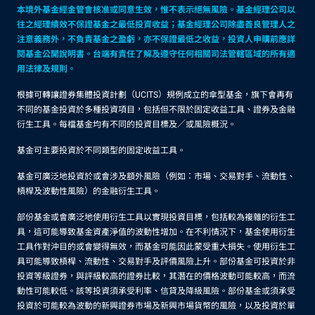
本境外基金經金管會核准或同意生效，惟不表示絕無風險。基金經理公司以
往之經理績效不保證基金之最低投資收益；基金經理公司除盡善良管理人之
注意義務外，不負責基金之盈虧，亦不保證最低之收益，投資人申購前應詳
閱基金公開說明書。台端有責任了解及遵守任何相關司法管轄區域的所有適
用法律及規則。
根據可轉讓證券集體投資計劃（UCITS）規例成立的傘型基金，旗下會再有
不同的基金投資於多種投資項目，包括但不限於固定收益工具、證券及金融
衍生工具。每檔基金均有不同的投資目標及／或風險概況。
基金可主要投資於不同類型的固定收益工具。
基金可廣泛地投資於或會涉及額外風險（例如：市場、交易對手、流動性、
槓桿及波動性風險）的金融衍生工具。
部份基金或會廣泛地使用衍生工具以實現投資目標，包括較為複雜的衍生工
具，這可能導致基金資產淨值的波動性增加。在不利情況下，基金使用衍生
工具作對沖目的或會變得無效，而基金可能因此蒙受重大損失。使用衍生工
具可能導致槓桿、流動性、交易對手及評價風險上升。部份基金可投資於非
投資等級證券，與評級較高的證券比較，其潛在的價格波動可能較高，而流
動性可能較低。該等投資須承受利率、信貸及降級風險。部份基金或須承受
投資於可能較為波動的新興證券市場及新興市場貨幣的風險，以及投資於單