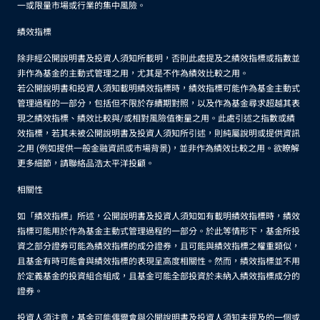
一或限量市場或行業的集中風險。
績效指標
除非經公開說明書及投資人須知所載明，否則此處提及之績效指標或指數並
非作為基金的主動式管理之用，尤其是不作為績效比較之用。
若公開說明書和投資人須知載明績效指標時，績效指標可能作為基金主動式
管理過程的一部分，包括但不限於存續期對照，以及作為基金尋求超越其表
現之績效指標、績效比較與/或相對風險值衡量之用。此處引述之指數或績
效指標，若其未被公開說明書及投資人須知所引述，則純屬說明或提供資訊
之用 (例如提供一般金融資訊或市場背景)，並非作為績效比較之用。欲瞭解
更多細節，請聯絡品浩太平洋投顧。
相關性
如「績效指標」所述，公開說明書及投資人須知如有載明績效指標時，績效
指標可能用於作為基金主動式管理過程的一部分。於此等情形下，基金所投
資之部分證券可能為績效指標的成分證券，且可能與績效指標之權重類似，
且基金有時可能會與績效指標的表現呈高度相關性。然而，績效指標並不用
於定義基金的投資組合組成，且基金可能全部投資於未納入績效指標成分的
證券。
投資人須注意，基金可能偶爾會與公開說明書及投資人須知未提及的一個或