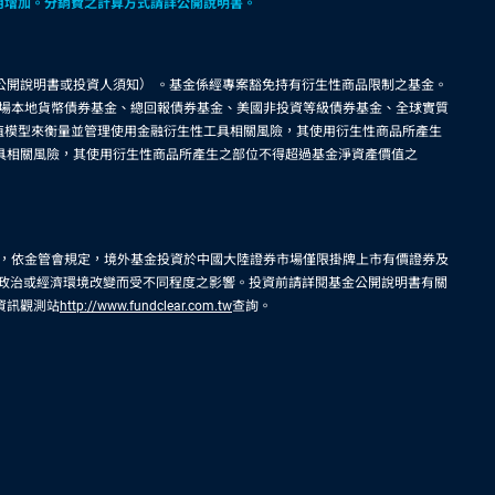
費用增加。分銷費之計算方式請詳公開說明書。
公開說明書或投資人須知） 。基金係經專案豁免持有衍生性商品限制之基金。
場本地貨幣債券基金、總回報債券基金、美國非投資等級債券基金、全球實質
險值模型來衡量並管理使用金融衍生性工具相關風險，其使用衍生性商品所產生
工具相關風險，其使用衍生性商品所產生之部位不得超過基金淨資產價值之
，依金管會規定，境外基金投資於中國大陸證券市場僅限掛牌上市有價證券及
、政治或經濟環境改變而受不同程度之影響。投資前請詳閱基金公開說明書有關
資訊觀測站
http://www.fundclear.com.tw
查詢。