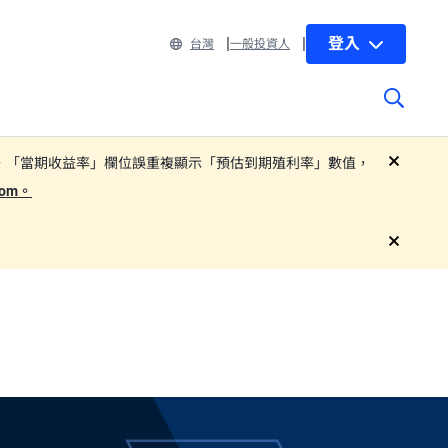
登入
台灣
一般投資人
 部分子基金基金月報中，「當期收益率」欄位誤重複顯示「預估到期殖利率」數值，
close
.com。
close