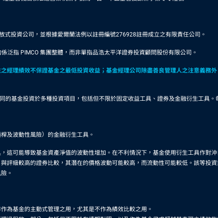
型基金形態之可變資本開放式投資公司，並根據愛爾蘭法例以註冊編號276928註冊成立之有限責任公司。
係泛指 PIMCO 集團整體，而非單指品浩太平洋證券投資顧問股份有限公司。
往之經理績效不保證基金之最低投資收益；基金經理公司除盡善良管理人之注意義務外
。
有不同的基金投資於多種投資項目，包括但不限於固定收益工具、證券及金融衍生工具
槓桿及波動性風險）的金融衍生工具。
具，這可能導致基金資產淨值的波動性增加。在不利情況下，基金使用衍生工具作對沖
，與評級較高的證券比較，其潛在的價格波動可能較高，而流動性可能較低。該等投資
風險。
非作為基金的主動式管理之用，尤其是不作為績效比較之用。