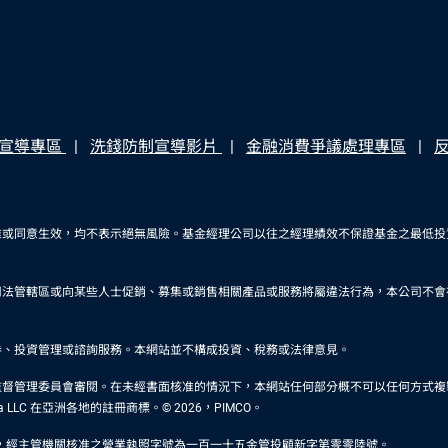
宣導專區
洗錢防制宣導影片
金融消費爭議處理專區
准或同意生效，均不表示絕無風險。基金經理公司以往之經理績效不保證基金之最低投
司法管轄區或向某些人士促銷、募集或銷售相關產品或服務將屬違法行為，本公司不會
券、投資管理或諮詢服務。本網站並不構成投資、稅務或法律意見。
審閱。在未經書面核准的情況下，本網站任何部分概不可以任何方式複製或於任何其他刊物轉載。P
rica LLC 在亞洲各地的註冊商標。© 2026，PIMCO。
5500，經主管機關核准之營業執照字號為一百一十五金管投顧新字第零零陸號。