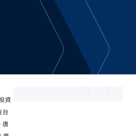
以投資
在台
。唐