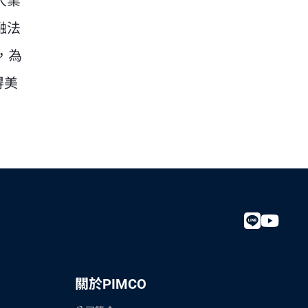
人業
融法
，為
得美
關於PIMCO