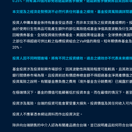
0.25%，持有滿36個月即免收遞延銷售手續費，遞延銷售手續費將自買回
本文提及之經濟走勢預測不必然代表任何基金之績效，基金投資風險請詳閱
投資人申購本基金係持有基金受益憑證，而非本文提及之投資資產或標的。投
由於使用衍生性商品可能產生額外的部位風險造成基金淨值高度波動及衍生
回報債券基金、全球投資級別債券基金、美國股票增益基金、全球債券(美國
之部位不得超過可供比較之指標投資組合之VaR值的兩倍。短年期債券基金
20%。
投資人因不同時間進場，將有不同之投資績效，過去之績效亦不代表未來績
基金投資涉及投資新興市場部份，因其波動性與風險程度可能較高，且其政
銀行間債券市場為限，且投資前述有價證券總金額不得超過基金淨資產價值之
投資風險之說明。有關基金應負擔之費用（境外基金含分銷費用）已揭露於
在極端情況下，基金的價值可能顯著低於投資本金，而在最壞的情況下，甚
投資涉及風險，台端的投資可能會蒙受重大損失。投資價值及其任何收入可
投資人不應單憑本網站資料而作出投資決定。
除非向台端銷售的中介人認為有關產品適合台端，並已說明產品如何符合台