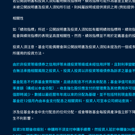
若公開說明書和投資人須知載明績效指標時，績效指標可能作為基金主動式管
未被公開說明書及投資人須知所引述，則純屬說明或提供資訊之用 (例如提
相關性
如「績效指標」所述，公開說明書及投資人須知如有載明績效指標時，績效
能會與績效指標的表現呈高度相關性。然而，績效指標並不用於定義基金的
投資人須注意，基金可能偶爾會與公開說明書及投資人須知未提及的一個或
所運用的投資方法。
由於非投資等級債券之信用評等未達投資等級或未經信用評等，且對利率變
合無法承擔相關風險之投資人。投資人投資以非投資等級債券為訴求之基金
基金配息不代表基金實際報酬，且過去配息不代表未來配息；基金淨值可能
率差額（構成以本金分配）。收息強化股份應支付的管理費及其他費用亦可
值即時減少。數據以最近曆年年底以來的分配為基礎，並不包括特別現金股
基金近12個月內由本金支付配息之相關資料，投資人可至本公司網站查詢。
涉及從基金本金中支付配息的任何分配，或會導致基金每股資產淨值立即下
生不利影響。
投資3年期後收級別，申購時不須支付申購手續費，然投資人若於申購後36個月內