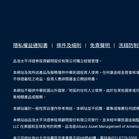
隱私權益通知書
條件及細則
免責聲明
洗錢防制
品浩太平洋證券投資顧問股份有限公司獨立經營管理。
本網站及其所述產品及服務僅供中華民國投資人使用。任何基金經金管會核
不保證最低之收益，投資人應詳閱基金公開說明書。
本網站不擬供中華民國以外國家／地區的任何人士使用。由於在某些國家或
售相關產品或服務。
本網站屬於一般性質且僅作參考用途。本網站並不招攬、募集或推薦任何證
本網站由品浩太平洋證券投資顧問股份有限公司發行，並未經中華民國金融監督管理委員會
LLC 在美國和全球各地的商標。品浩是Allianz Asset Management of Ame
本公司地址為台北市信義區忠孝東路五段68號40樓，電話為(02) 8729-