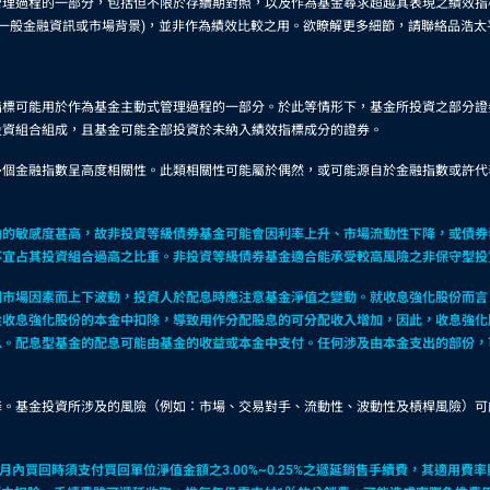
理過程的一部分，包括但不限於存續期對照，以及作為基金尋求超越其表現之績效指
供一般金融資訊或市場背景)，並非作為績效比較之用。欲瞭解更多細節，請聯絡品浩太
指標可能用於作為基金主動式管理過程的一部分。於此等情形下，基金所投資之部分證
投資組合組成，且基金可能全部投資於未納入績效指標成分的證券。
多個金融指數呈高度相關性。此類相關性可能屬於偶然，或可能源自於金融指數或許代
動的敏感度甚高，故非投資等級債券基金可能會因利率上升、市場流動性下降，或債券
不宜占其投資組合過高之比重。非投資等級債券基金適合能承受較高風險之非保守型投
因市場因素而上下波動，投資人於配息時應注意基金淨值之變動。就收息強化股份而言
從收息強化股份的本金中扣除，導致用作分配股息的可分配收入增加，因此，收息強化
息。配息型基金的配息可能由基金的收益或本金中支付。任何涉及由本金支出的部份，
降。基金投資所涉及的風險（例如：市場、交易對手、流動性、波動性及槓桿風險）可
買回時須支付買回單位淨值金額之3.00%~0.25%之遞延銷售手續費，其適用費率則