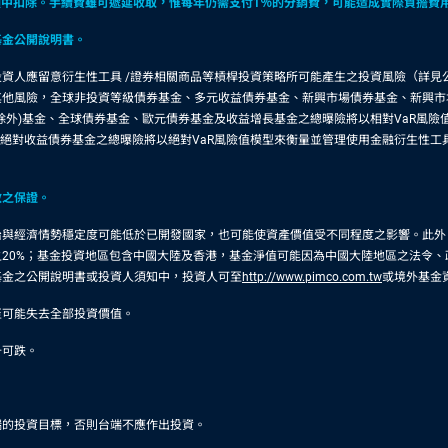
款項中扣除。手續費雖可遞延收取，惟每年仍需支付1％的分銷費，可能造成實際負擔
基金公開說明書。
資人應留意衍生性工具 /證券相關商品等槓桿投資策略所可能產生之投資風險（詳見
其他風險，全球非投資等級債券基金、多元收益債券基金、新興市場債券基金、新興市
除外)基金、全球債券基金、歐元債券基金及收益增長基金之總曝險將以相對VaR風
及絕對收益債券基金之總曝險將以絕對VaR風險值模型來衡量並管理使用金融衍生性
效之保證。
治與經濟情勢穩定度可能低於已開發國家，也可能使資產價值受不同程度之影響。此外
20%；基金投資地區包含中國大陸及香港，基金淨值可能因為中國大陸地區之法令
基金之公開說明書或投資人須知中，投資人可至
http://www.pimco.com.tw
或境外基金
至可能失去全部投資價值。
升可跌。
端的投資目標，否則台端不應作出投資。