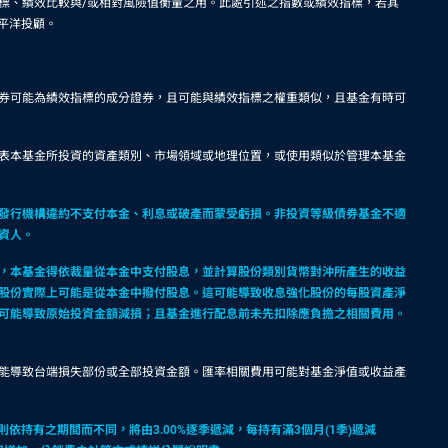
標、績效比較與/或相對風險值衡量之用。此處引述之指數或績效指標，若其
平洋投顧。
券可能為績效指標的成分證券，且可能與績效指標之權重類似，且基金有時可
表本基金所投資的資產類別、市場領域或地理位置，或使用類似於管理本基金
發行機構違約不支付本金、利息或破產而蒙受虧損。非投資等級債券基金不適
資人。
，本基金得依裁量從本金中支付股息，並計算股份類別貨幣對沖所產生的收益
股份實際上可能是從本金中撥付股息。這可能導致收息強化股份的每股資產淨
可能導致原始投資金額減損；且基金進行配息前未先扣除應負擔之相關費用。
能導致台端損失部份或全部投資金額。匯率相關費用可能對基金淨值或收益產
依持有之期間而不同，將由3.00%逐季遞減，每持有滿3個月(1季)遞減