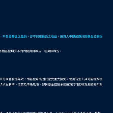
，不負責基金之盈虧，亦不保證最低之收益，投資人申購前應詳閱基金公開說
。每檔基金均有不同的投資目標及／或風險概況。
目的或會變得無效，而基金可能因此蒙受重大損失。使用衍生工具可能導致槓
須承受利率、信貸及降級風險。部份基金或須承受投資於可能較為波動的新興