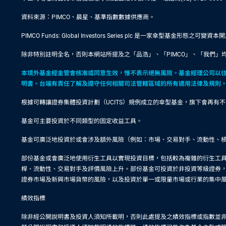
資料來源：PIMCO、晨星、基準指數數據供應商。
PIMCO Funds: Global Investors Series plc 是一家傘
除非特別註明全名，否則本網站所提及之「品浩」、「PIMCO」、「我們」均
本境外基金經金管會核准或同意生效，惟不表示絕無風險。基金經理公司以
明書。台端有責任了解及遵守任何相關司法管轄區域的所有適用法律及規則
根據可轉讓證券集體投資計劃（UCITS）規例成立的傘型基金，旗下會再
基金可主要投資於不同類型的固定收益工具。
基金可廣泛地投資於或會涉及額外風險（例如：市場、交易對手、流動性、
部份基金或會廣泛地使用衍生工具以實現投資目標，包括較為複雜的衍生工
桿、流動性、交易對手及評價風險上升。部份基金可投資於非投資等級證券
證券市場及新興市場貨幣的風險，以及投資於單一或限量市場或行業的集中
績效指標
除非經公開說明書及投資人須知所載明，否則此處提及之績效指標或指數並