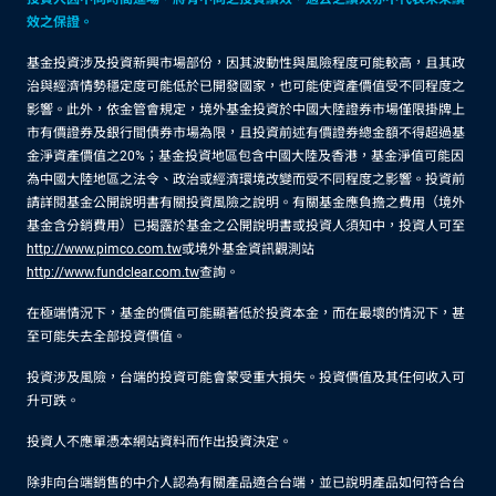
效之保證。
基金投資涉及投資新興市場部份，因其波動性與風險程度可能較高，且其政
治與經濟情勢穩定度可能低於已開發國家，也可能使資產價值受不同程度之
影響。此外，依金管會規定，境外基金投資於中國大陸證券市場僅限掛牌上
市有價證券及銀行間債券市場為限，且投資前述有價證券總金額不得超過基
金淨資產價值之20%；基金投資地區包含中國大陸及香港，基金淨值可能因
為中國大陸地區之法令、政治或經濟環境改變而受不同程度之影響。投資前
請詳閱基金公開說明書有關投資風險之說明。有關基金應負擔之費用（境外
基金含分銷費用）已揭露於基金之公開說明書或投資人須知中，投資人可至
http://www.pimco.com.tw
或境外基金資訊觀測站
http://www.fundclear.com.tw
查詢。
在極端情況下，基金的價值可能顯著低於投資本金，而在最壞的情況下，甚
至可能失去全部投資價值。
投資涉及風險，台端的投資可能會蒙受重大損失。投資價值及其任何收入可
升可跌。
投資人不應單憑本網站資料而作出投資決定。
除非向台端銷售的中介人認為有關產品適合台端，並已說明產品如何符合台