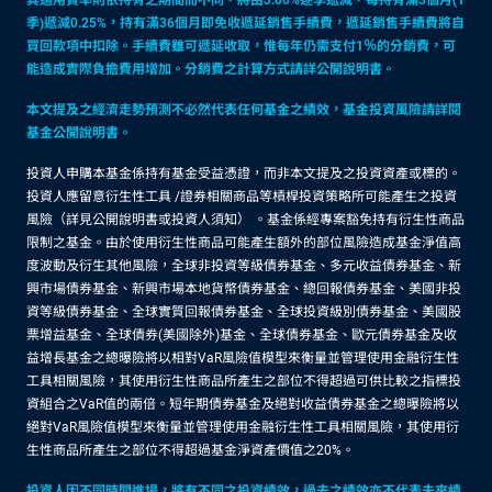
其適用費率則依持有之期間而不同，將由3.00%逐季遞減，每持有滿3個月(1
季)遞減0.25%，持有滿36個月即免收遞延銷售手續費，遞延銷售手續費將自
買回款項中扣除。手續費雖可遞延收取，惟每年仍需支付1％的分銷費，可
能造成實際負擔費用增加。分銷費之計算方式請詳公開說明書。
本文提及之經濟走勢預測不必然代表任何基金之績效，基金投資風險請詳閱
基金公開說明書。
投資人申購本基金係持有基金受益憑證，而非本文提及之投資資產或標的。
投資人應留意衍生性工具 /證券相關商品等槓桿投資策略所可能產生之投資
風險（詳見公開說明書或投資人須知） 。基金係經專案豁免持有衍生性商品
限制之基金。由於使用衍生性商品可能產生額外的部位風險造成基金淨值高
度波動及衍生其他風險，全球非投資等級債券基金、多元收益債券基金、新
興市場債券基金、新興市場本地貨幣債券基金、總回報債券基金、美國非投
資等級債券基金、全球實質回報債券基金、全球投資級別債券基金、美國股
票增益基金、全球債券(美國除外)基金、全球債券基金、歐元債券基金及收
益增長基金之總曝險將以相對VaR風險值模型來衡量並管理使用金融衍生性
工具相關風險，其使用衍生性商品所產生之部位不得超過可供比較之指標投
資組合之VaR值的兩倍。短年期債券基金及絕對收益債券基金之總曝險將以
絕對VaR風險值模型來衡量並管理使用金融衍生性工具相關風險，其使用衍
生性商品所產生之部位不得超過基金淨資產價值之20%。
投資人因不同時間進場，將有不同之投資績效，過去之績效亦不代表未來績