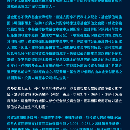
為訴求之基金不宜占其投資組合過高之比重。非投資等級債券基金適合能承
受較高風險之非保守型投資人。
基金配息不代表基金實際報酬，且過去配息不代表未來配息；基金淨值可能
因市場因素而上下波動，投資人於配息時應注意基金淨值之變動。就收息強
化股份而言，本基金得依裁量從本金中支付股息，並計算股份類別貨幣對沖
所產生的收益率差額（構成以本金分配）。收息強化股份應支付的管理費及
其他費用亦可從收息強化股份的本金中扣除，導致用作分配股息的可分配收
入增加，因此，收息強化股份實際上可能是從本金中撥付股息。這可能導致
收息強化股份的每股資產淨值即時減少。數據以最近曆年年底以來的分配為
基礎，並不包括特別現金股息。配息型基金的配息可能由基金的收益或本金
中支付。任何涉及由本金支出的部份，可能導致原始投資金額減損；且基金
進行配息前未先扣除應負擔之相關費用。基金近12個月內由本金支付配息之
相關資料，投資人可至本公司網站查詢。
涉及從基金本金中支付配息的任何分配，或會導致基金每股資產淨值立即下
降。基金投資所涉及的風險（例如：市場、交易對手、流動性、波動性及槓
桿風險）可能導致台端損失部份或全部投資金額。匯率相關費用可能對基金
淨值或收益產生不利影響。
投資3年期後收級別，申購時不須支付申購手續費，然投資人若於申購後36
個月內買回時須支付買回單位淨值金額之3.00%~0.25%之遞延銷售手續費，