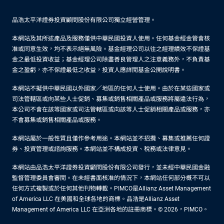
品浩太平洋證券投資顧問股份有限公司獨立經營管理。
本網站及其所述產品及服務僅供中華民國投資人使用。任何基金經金管會核
准或同意生效，均不表示絕無風險。基金經理公司以往之經理績效不保證基
金之最低投資收益；基金經理公司除盡善良管理人之注意義務外，不負責基
金之盈虧，亦不保證最低之收益，投資人應詳閱基金公開說明書。
本網站不擬供中華民國以外國家／地區的任何人士使用。由於在某些國家或
司法管轄區或向某些人士促銷、募集或銷售相關產品或服務將屬違法行為，
本公司不會在該等國家或司法管轄區或向該等人士促銷相關產品或服務，亦
不會募集或銷售相關產品或服務。
本網站屬於一般性質且僅作參考用途。本網站並不招攬、募集或推薦任何證
券、投資管理或諮詢服務。本網站並不構成投資、稅務或法律意見。
本網站由品浩太平洋證券投資顧問股份有限公司發行，並未經中華民國金融
監督管理委員會審閱。在未經書面核准的情況下，本網站任何部分概不可以
任何方式複製或於任何其他刊物轉載。PIMCO是Allianz Asset Management
of America LLC 在美國和全球各地的商標。品浩是Allianz Asset
Management of America LLC 在亞洲各地的註冊商標。© 2026，PIMCO。