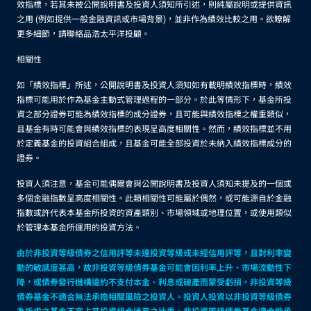
效指標，若其未被公開說明書及投資人須知所引述，則純屬說明或提供資訊
之用 (例如提供一般金融資訊或市場背景)，並非作為績效比較之用。欲瞭解
更多細節，請聯絡品浩太平洋投顧。
相關性
如「績效指標」所述，公開說明書及投資人須知如有載明績效指標時，績效
指標可能用於作為基金主動式管理過程的一部分。於此等情形下，基金所投
資之部分證券可能為績效指標的成分證券，且可能與績效指標之權重類似，
且基金有時可能會與績效指標的表現呈高度相關性。然而，績效指標並不用
於定義基金的投資組合組成，且基金可能全部投資於未納入績效指標成分的
證券。
投資人須注意，基金可能偶爾會與公開說明書及投資人須知未提及的一個或
多個金融指數呈高度相關性。此類相關性可能屬於偶然，或可能源自於金融
指數或許代表本基金所投資的資產類別、市場領域或地理位置，或使用類似
於管理本基金所運用的投資方法。
由於非投資等級債券之信用評等未達投資等級或未經信用評等，且對利率變
動的敏感度甚高，故非投資等級債券基金可能會因利率上升、市場流動性下
降，或債券發行機構違約不支付本金、利息或破產而蒙受虧損。非投資等級
債券基金不適合無法承擔相關風險之投資人。投資人投資以非投資等級債券