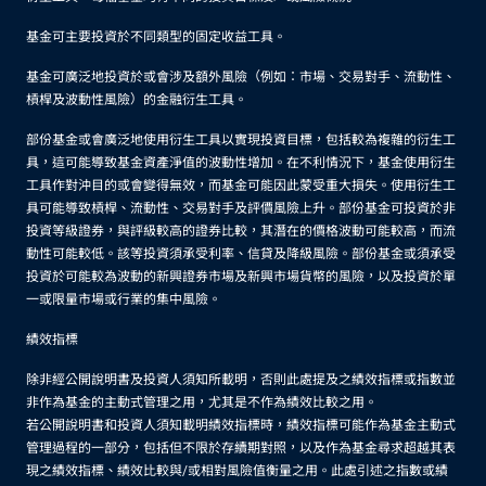
基金可主要投資於不同類型的固定收益工具。
基金可廣泛地投資於或會涉及額外風險（例如：市場、交易對手、流動性、
槓桿及波動性風險）的金融衍生工具。
部份基金或會廣泛地使用衍生工具以實現投資目標，包括較為複雜的衍生工
具，這可能導致基金資產淨值的波動性增加。在不利情況下，基金使用衍生
工具作對沖目的或會變得無效，而基金可能因此蒙受重大損失。使用衍生工
具可能導致槓桿、流動性、交易對手及評價風險上升。部份基金可投資於非
投資等級證券，與評級較高的證券比較，其潛在的價格波動可能較高，而流
動性可能較低。該等投資須承受利率、信貸及降級風險。部份基金或須承受
投資於可能較為波動的新興證券市場及新興市場貨幣的風險，以及投資於單
一或限量市場或行業的集中風險。
績效指標
除非經公開說明書及投資人須知所載明，否則此處提及之績效指標或指數並
非作為基金的主動式管理之用，尤其是不作為績效比較之用。
若公開說明書和投資人須知載明績效指標時，績效指標可能作為基金主動式
管理過程的一部分，包括但不限於存續期對照，以及作為基金尋求超越其表
現之績效指標、績效比較與/或相對風險值衡量之用。此處引述之指數或績