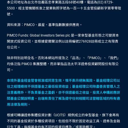
本公司地址為台北市信義區忠孝東路五段68號40樓，電話為(02) 8729-
5500，經主管機關核准之營業執照字號為一百一十五金管投顧新字第零零陸
號。
資料來源：PIMCO、晨星、基準指數數據供應商。
PIMCO Funds: Global Investors Series plc 是一家傘型基金形態之可變資本
開放式投資公司，並根據愛爾蘭法例以註冊編號276928註冊成立之有限責
任公司。
除非特別註明全名，否則本網站所提及之「品浩」、「PIMCO」、「我們」
均係泛指 PIMCO 集團整體，而非單指品浩太平洋證券投資顧問股份有限公
司。
本境外基金經金管會核准或同意生效，惟不表示絕無風險。基金經理公司以
往之經理績效不保證基金之最低投資收益；基金經理公司除盡善良管理人之
注意義務外，不負責基金之盈虧，亦不保證最低之收益，投資人申購前應詳
閱基金公開說明書。台端有責任了解及遵守任何相關司法管轄區域的所有適
用法律及規則。
根據可轉讓證券集體投資計劃（UCITS）規例成立的傘型基金，旗下會再有
不同的基金投資於多種投資項目，包括但不限於固定收益工具、證券及金融
衍生工具。每檔基金均有不同的投資目標及／或風險概況。