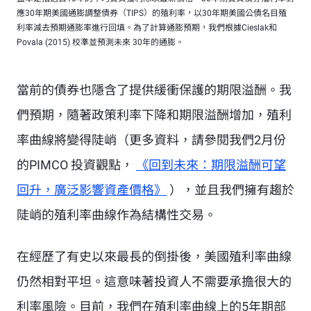
應30年期美國通膨調整債券（TIPS）的殖利率，以30年期美國公債名目殖
利率減去預期通膨率進行回填。為了計算通膨預期，我們根據Cieslak和
Povala (2015) 校準並預測未來 30年的通膨。
當前的債券也隱含了提供緩衝保護的期限溢酬。我
們預期，隨著政策利率下降和期限溢酬增加，殖利
率曲線將變得陡峭（更多資料，請參閱我們2月份
的
PIMCO 投資觀點
，
《回到未來：期限溢酬可望
回升，廣泛影響資產價格》
），並且我們擁有趨於
陡峭的殖利率曲線作為結構性交易。
在經歷了有史以來最長的倒掛後，美國殖利率曲線
仍然相對平坦。這意味著投資人不需要承擔很大的
利率風險。目前，我們在殖利率曲線上的5年期部