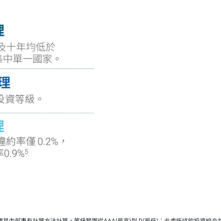
MCO依據其內部專有計算方法計算，等級範圍從AAA(最高)到 D(最低)；此處所述的