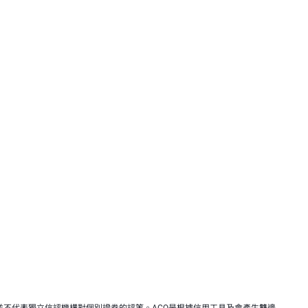
投資組合並不代表獨立信評機構對個別證券的評等。ACQ是根據信用工具及會產生雙邊