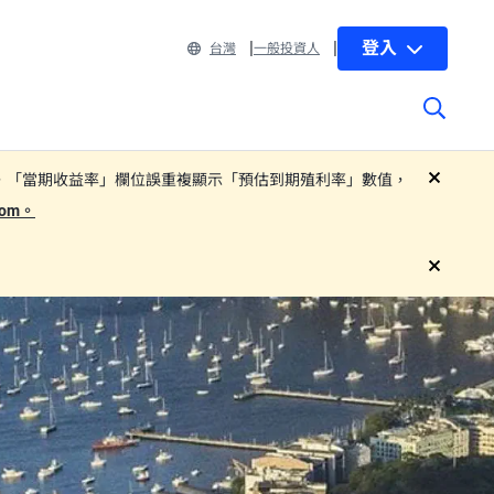
登入
台灣
一般投資人
 部分子基金基金月報中，「當期收益率」欄位誤重複顯示「預估到期殖利率」數值，
close
.com。
close