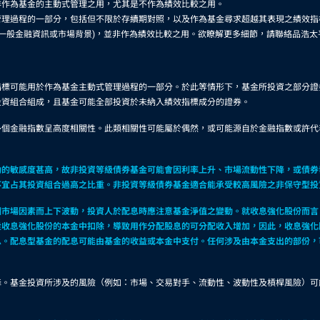
非作為基金的主動式管理之用，尤其是不作為績效比較之用。
理過程的一部分，包括但不限於存續期對照，以及作為基金尋求超越其表現之績效指
供一般金融資訊或市場背景)，並非作為績效比較之用。欲瞭解更多細節，請聯絡品浩太
指標可能用於作為基金主動式管理過程的一部分。於此等情形下，基金所投資之部分證
投資組合組成，且基金可能全部投資於未納入績效指標成分的證券。
多個金融指數呈高度相關性。此類相關性可能屬於偶然，或可能源自於金融指數或許代
動的敏感度甚高，故非投資等級債券基金可能會因利率上升、市場流動性下降，或債券
不宜占其投資組合過高之比重。非投資等級債券基金適合能承受較高風險之非保守型投
因市場因素而上下波動，投資人於配息時應注意基金淨值之變動。就收息強化股份而言
從收息強化股份的本金中扣除，導致用作分配股息的可分配收入增加，因此，收息強化
息。配息型基金的配息可能由基金的收益或本金中支付。任何涉及由本金支出的部份，
降。基金投資所涉及的風險（例如：市場、交易對手、流動性、波動性及槓桿風險）可