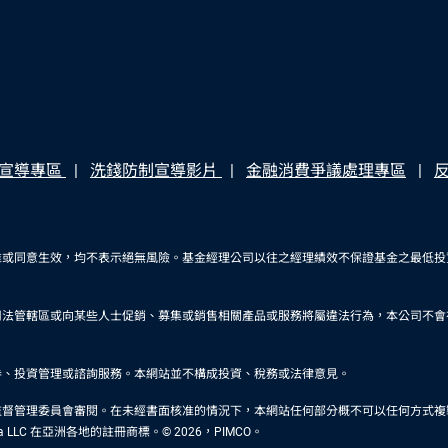
宣導專區
洗錢防制宣導影片
金融消費爭議處理專區
准或同意生效，均不表示絕無風險。基金經理公司以往之經理績效不保證基金之最低投
司法管轄區或向某些人士促銷、募集或銷售相關產品或服務將屬違法行為，本公司不會
券、投資管理或諮詢服務。本網站並不構成投資、稅務或法律意見。
審閱。在未經書面核准的情況下，本網站任何部分概不可以任何方式複製或於任何其他刊物轉載。P
rica LLC 在亞洲各地的註冊商標。© 2026，PIMCO。