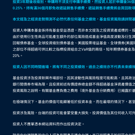
投資3年期後收級別，申購時不須支付申購手續費，然投資人若於申購後36個月內
0.25%，持有滿36個月即免收遞延銷售手續費，遞延銷售手續費將自買回
本文提及之經濟走勢預測不必然代表任何基金之績效，基金投資風險請詳閱
投資人申購本基金係持有基金受益憑證，而非本文提及之投資資產或標的。投
由於使用衍生性商品可能產生額外的部位風險造成基金淨值高度波動及衍生
回報債券基金、全球投資級別債券基金、美國股票增益基金、全球債券(美國
之部位不得超過可供比較之指標投資組合之VaR值的兩倍。短年期債券基金
20%。
投資人因不同時間進場，將有不同之投資績效，過去之績效亦不代表未來績
基金投資涉及投資新興市場部份，因其波動性與風險程度可能較高，且其政
銀行間債券市場為限，且投資前述有價證券總金額不得超過基金淨資產價值之
投資風險之說明。有關基金應負擔之費用（境外基金含分銷費用）已揭露於
在極端情況下，基金的價值可能顯著低於投資本金，而在最壞的情況下，甚
投資涉及風險，台端的投資可能會蒙受重大損失。投資價值及其任何收入可
投資人不應單憑本網站資料而作出投資決定。