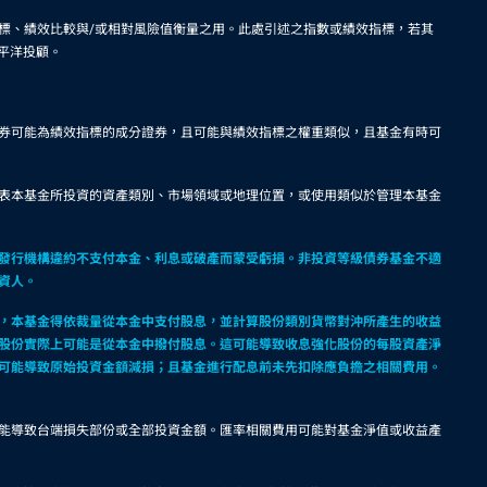
標、績效比較與/或相對風險值衡量之用。此處引述之指數或績效指標，若其
平洋投顧。
券可能為績效指標的成分證券，且可能與績效指標之權重類似，且基金有時可
表本基金所投資的資產類別、市場領域或地理位置，或使用類似於管理本基金
發行機構違約不支付本金、利息或破產而蒙受虧損。非投資等級債券基金不適
資人。
，本基金得依裁量從本金中支付股息，並計算股份類別貨幣對沖所產生的收益
股份實際上可能是從本金中撥付股息。這可能導致收息強化股份的每股資產淨
可能導致原始投資金額減損；且基金進行配息前未先扣除應負擔之相關費用。
能導致台端損失部份或全部投資金額。匯率相關費用可能對基金淨值或收益產