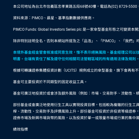
本公司地址為台北市信義區忠孝東路五段68號40樓，電話為(02) 8729-
資料來源：PIMCO、晨星、基準指數數據供應商。
PIMCO Funds: Global Investors Series plc 是一家傘
除非特別註明全名，否則本網站所提及之「品浩」、「PIMCO」、「我們」均
本境外基金經金管會核准或同意生效，惟不表示絕無風險。基金經理公司以
明書。台端有責任了解及遵守任何相關司法管轄區域的所有適用法律及規則
根據可轉讓證券集體投資計劃（UCITS）規例成立的傘型基金，旗下會再
基金可主要投資於不同類型的固定收益工具。
基金可廣泛地投資於或會涉及額外風險（例如：市場、交易對手、流動性、
部份基金或會廣泛地使用衍生工具以實現投資目標，包括較為複雜的衍生工
桿、流動性、交易對手及評價風險上升。部份基金可投資於非投資等級證券
證券市場及新興市場貨幣的風險，以及投資於單一或限量市場或行業的集中
績效指標