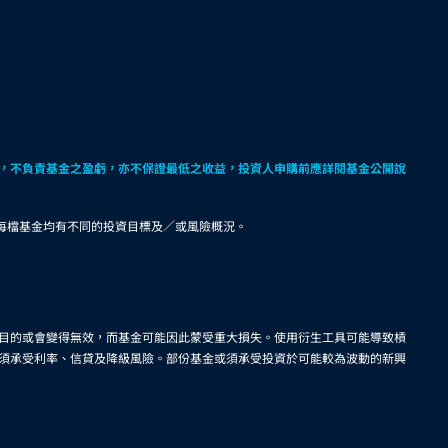
，不負責基金之盈虧，亦不保證最低之收益，投資人申購前應詳閱基金公開說
。每檔基金均有不同的投資目標及／或風險概況。
目的或會變得無效，而基金可能因此蒙受重大損失。使用衍生工具可能導致槓
須承受利率、信貸及降級風險。部份基金或須承受投資於可能較為波動的新興