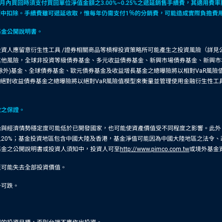
買回時須支付買回單位淨值金額之3.00%~0.25%之遞延銷售手續費，其適用費率則
款項中扣除。手續費雖可遞延收取，惟每年仍需支付1％的分銷費，可能造成實際負擔
基金公開說明書。
資人應留意衍生性工具 /證券相關商品等槓桿投資策略所可能產生之投資風險（詳見
其他風險，全球非投資等級債券基金、多元收益債券基金、新興市場債券基金、新興市
除外)基金、全球債券基金、歐元債券基金及收益增長基金之總曝險將以相對VaR風
及絕對收益債券基金之總曝險將以絕對VaR風險值模型來衡量並管理使用金融衍生性
效之保證。
治與經濟情勢穩定度可能低於已開發國家，也可能使資產價值受不同程度之影響。此外
20%；基金投資地區包含中國大陸及香港，基金淨值可能因為中國大陸地區之法令
基金之公開說明書或投資人須知中，投資人可至
http://www.pimco.com.tw
或境外基金
至可能失去全部投資價值。
升可跌。