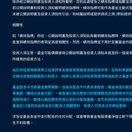
除非經公開說明書及投資人須知所載明，否則此處提及之績效指標或指數並
若公開說明書和投資人須知載明績效指標時，績效指標可能作為基金主動式管
未被公開說明書及投資人須知所引述，則純屬說明或提供資訊之用 (例如提
相關性
如「績效指標」所述，公開說明書及投資人須知如有載明績效指標時，績效
能會與績效指標的表現呈高度相關性。然而，績效指標並不用於定義基金的
投資人須注意，基金可能偶爾會與公開說明書及投資人須知未提及的一個或
所運用的投資方法。
由於非投資等級債券之信用評等未達投資等級或未經信用評等，且對利率變
合無法承擔相關風險之投資人。投資人投資以非投資等級債券為訴求之基金
基金配息不代表基金實際報酬，且過去配息不代表未來配息；基金淨值可能
率差額（構成以本金分配）。收息強化股份應支付的管理費及其他費用亦可
值即時減少。數據以最近曆年年底以來的分配為基礎，並不包括特別現金股
基金近12個月內由本金支付配息之相關資料，投資人可至本公司網站查詢。
涉及從基金本金中支付配息的任何分配，或會導致基金每股資產淨值立即下
生不利影響。