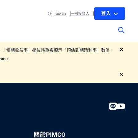
登入
Taiwan
一般投資人
 部分子基金基金月報中，「當期收益率」欄位誤重複顯示「預估到期殖利率」數值，
close
.com。
close
關於PIMCO