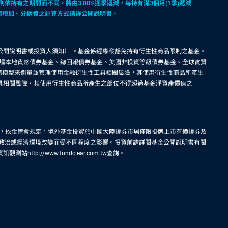
依持有之期間而不同，將由3.00%逐季遞減，每持有滿3個月(1季)遞減
費用增加。分銷費之計算方式請詳公開說明書。
公開說明書或投資人須知） 。基金係經專案豁免持有衍生性商品限制之基金。
場本地貨幣債券基金、總回報債券基金、美國非投資等級債券基金、全球實質
險值模型來衡量並管理使用金融衍生性工具相關風險，其使用衍生性商品所產生
工具相關風險，其使用衍生性商品所產生之部位不得超過基金淨資產價值之
，依金管會規定，境外基金投資於中國大陸證券市場僅限掛牌上市有價證券及
、政治或經濟環境改變而受不同程度之影響。投資前請詳閱基金公開說明書有關
資訊觀測站
http://www.fundclear.com.tw
查詢。