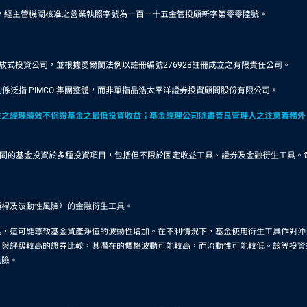
5500，經主管機關核准之營業執照字號為一百一十五金管投顧新字第零零陸號。
型基金形態之可變資本開放式投資公司，並根據愛爾蘭法例以註冊編號276928註冊成立之有限責任公司。
係泛指 PIMCO 集團整體，而非單指品浩太平洋證券投資顧問股份有限公司。
往之經理績效不保證基金之最低投資收益；基金經理公司除盡善良管理人之注意義務外
。
有不同的基金投資於多種投資項目，包括但不限於固定收益工具、證券及金融衍生工具
槓桿及波動性風險）的金融衍生工具。
具，這可能導致基金資產淨值的波動性增加。在不利情況下，基金使用衍生工具作對沖
，與評級較高的證券比較，其潛在的價格波動可能較高，而流動性可能較低。該等投資
風險。