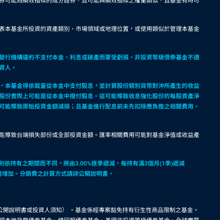
券可能為績效指標的成分證券，且可能與績效指標之權重類似，且基金有時可
表本基金所投資的資產類別、市場領域或地理位置，或使用類似於管理本基金
發行機構違約不支付本金、利息或破產而蒙受虧損。非投資等級債券基金不適
資人。
，本基金得依裁量從本金中支付股息，並計算股份類別貨幣對沖所產生的收益
股份實際上可能是從本金中撥付股息。這可能導致收息強化股份的每股資產淨
可能導致原始投資金額減損；且基金進行配息前未先扣除應負擔之相關費用。
能導致台端損失部份或全部投資金額。匯率相關費用可能對基金淨值或收益產
依持有之期間而不同，將由3.00%逐季遞減，每持有滿3個月(1季)遞減
費用增加。分銷費之計算方式請詳公開說明書。
公開說明書或投資人須知） 。基金係經專案豁免持有衍生性商品限制之基金。