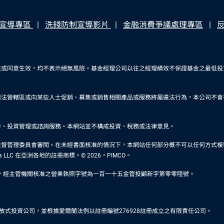
宣導專區
洗錢防制宣導影片
金融消費爭議處理專區
准或同意生效，均不表示絕無風險。基金經理公司以往之經理績效不保證基金之最低投
司法管轄區或向某些人士促銷、募集或銷售相關產品或服務將屬違法行為，本公司不會
券、投資管理或諮詢服務。本網站並不構成投資、稅務或法律意見。
審閱。在未經書面核准的情況下，本網站任何部分概不可以任何方式複製或於任何其他刊物轉載。P
rica LLC 在亞洲各地的註冊商標。© 2026，PIMCO。
5500，經主管機關核准之營業執照字號為一百一十五金管投顧新字第零零陸號。
型基金形態之可變資本開放式投資公司，並根據愛爾蘭法例以註冊編號276928註冊成立之有限責任公司。