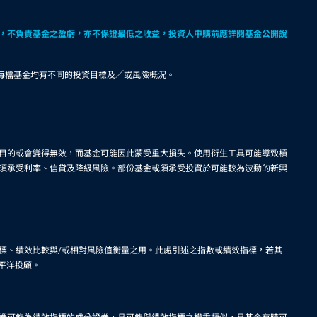
，不負責基金之盈虧，亦不保證最低之收益，投資人申購前應詳閱基金公開說
。每檔基金均有不同的投資目標及／或風險概況。
目的或會變得無效，而基金可能因此蒙受重大損失。使用衍生工具可能導致槓
須承受利率、信貸及降級風險。部份基金或須承受投資於可能較為波動的新興
標、績效比較與/或相對風險值衡量之用。此處引述之指數或績效指標，若其
平洋投顧。