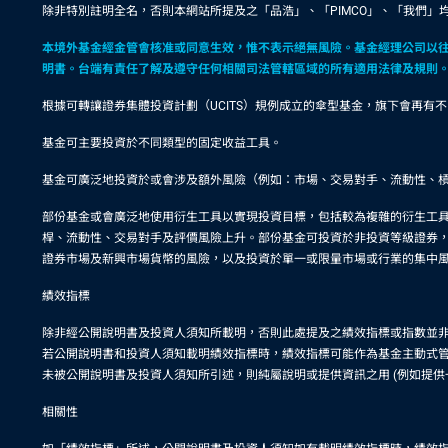
除非特別註明全名，否則本網站所提及之「品浩」、「PIMCO」、「我們」均
本境外基金經金管會核准或同意生效，惟不表示絕無風險。基金經理公司以
明書。台端有責任了解及遵守任何相關司法管轄區域的所有適用法律及規則
根據可轉讓證券集體投資計劃（UCITS）規例成立的傘型基金，旗下會再
基金可主要投資於不同類型的固定收益工具。
基金可廣泛地投資於或會涉及額外風險（例如：市場、交易對手、流動性、
部份基金或會廣泛地使用衍生工具以實現投資目標，包括較為複雜的衍生工
桿、流動性、交易對手及評價風險上升。部份基金可投資於非投資等級證券
證券市場及新興市場貨幣的風險，以及投資於單一或限量市場或行業的集中
績效指標
除非經公開說明書及投資人須知所載明，否則此處提及之績效指標或指數並
若公開說明書和投資人須知載明績效指標時，績效指標可能作為基金主動式管
未被公開說明書及投資人須知所引述，則純屬說明或提供資訊之用 (例如提
相關性