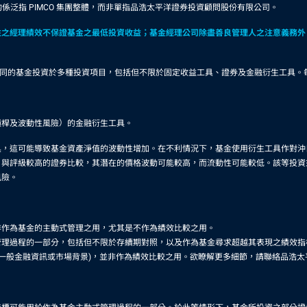
係泛指 PIMCO 集團整體，而非單指品浩太平洋證券投資顧問股份有限公司。
往之經理績效不保證基金之最低投資收益；基金經理公司除盡善良管理人之注意義務外
。
有不同的基金投資於多種投資項目，包括但不限於固定收益工具、證券及金融衍生工具
槓桿及波動性風險）的金融衍生工具。
具，這可能導致基金資產淨值的波動性增加。在不利情況下，基金使用衍生工具作對沖
，與評級較高的證券比較，其潛在的價格波動可能較高，而流動性可能較低。該等投資
風險。
非作為基金的主動式管理之用，尤其是不作為績效比較之用。
理過程的一部分，包括但不限於存續期對照，以及作為基金尋求超越其表現之績效指
供一般金融資訊或市場背景)，並非作為績效比較之用。欲瞭解更多細節，請聯絡品浩太