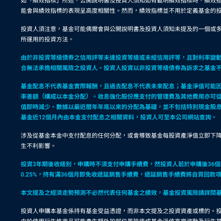
如「績效指標」所述，公開說明書及投資人須知如有載明績效指標時，績效
能會與績效指標的表現呈高度相關性。然而，績效指標並不用於定義基金的
投資人須注意，基金可能偶爾會與公開說明書及投資人須知未提及的一個或
所運用的投資方法。
由於非投資等級債券之信用評等未達投資等級或未經信用評等，且對利率變
合無法承擔相關風險之投資人。投資人投資以非投資等級債券為訴求之基金
基金配息不代表基金實際報酬，且過去配息不代表未來配息；基金淨值可能
率差額（構成以本金分配）。收息強化股份應支付的管理費及其他費用亦可
值即時減少。數據以最近曆年年底以來的分配為基礎，並不包括特別現金股
基金近12個月內由本金支付配息之相關資料，投資人可至本公司網站查詢。
涉及從基金本金中支付配息的任何分配，或會導致基金每股資產淨值立即下
生不利影響。
投資3年期後收級別，申購時不須支付申購手續費，然投資人若於申購後36個月內
0.25%，持有滿36個月即免收遞延銷售手續費，遞延銷售手續費將自買回
本文提及之經濟走勢預測不必然代表任何基金之績效，基金投資風險請詳閱
投資人申購本基金係持有基金受益憑證，而非本文提及之投資資產或標的。投