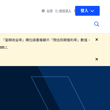
登入
台灣
一般投資人
 部分子基金基金月報中，「當期收益率」欄位誤重複顯示「預估到期殖利率」數值，
close
.com。
close