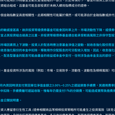
指標可能用於作為基金主動式管理過程的一部分。於此等情形下，基金所投資之部分證
投資組合組成，且基金可能全部投資於未納入績效指標成分的證券。
多個金融指數呈高度相關性。此類相關性可能屬於偶然，或可能源自於金融指數或許代
動的敏感度甚高，故非投資等級債券基金可能會因利率上升、市場流動性下降，或債券
不宜占其投資組合過高之比重。非投資等級債券基金適合能承受較高風險之非保守型投
因市場因素而上下波動，投資人於配息時應注意基金淨值之變動。就收息強化股份而言
從收息強化股份的本金中扣除，導致用作分配股息的可分配收入增加，因此，收息強化
息。配息型基金的配息可能由基金的收益或本金中支付。任何涉及由本金支出的部份，
降。基金投資所涉及的風險（例如：市場、交易對手、流動性、波動性及槓桿風險）可
買回時須支付買回單位淨值金額之3.00%~0.25%之遞延銷售手續費，其適用費率則
款項中扣除。手續費雖可遞延收取，惟每年仍需支付1％的分銷費，可能造成實際負擔
基金公開說明書。
資人應留意衍生性工具 /證券相關商品等槓桿投資策略所可能產生之投資風險（詳見