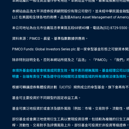
本網站屬於一般性質且僅作參考用途。本網站並不招攬、募集或推薦任何證
本網站由品浩太平洋證券投資顧問股份有限公司發行，並未經中華民國金融監督管理委員會
LLC 在美國和全球各地的商標。品浩是Allianz Asset Management of Ame
本公司地址為台北市信義區忠孝東路五段68號40樓，電話為(02) 8729-
資料來源：PIMCO、晨星、基準指數數據供應商。
PIMCO Funds: Global Investors Series plc 是一家傘
除非特別註明全名，否則本網站所提及之「品浩」、「PIMCO」、「我們」均
本境外基金經金管會核准或同意生效，惟不表示絕無風險。基金經理公司以
明書。台端有責任了解及遵守任何相關司法管轄區域的所有適用法律及規則
根據可轉讓證券集體投資計劃（UCITS）規例成立的傘型基金，旗下會再
基金可主要投資於不同類型的固定收益工具。
基金可廣泛地投資於或會涉及額外風險（例如：市場、交易對手、流動性、
部份基金或會廣泛地使用衍生工具以實現投資目標，包括較為複雜的衍生工
桿、流動性、交易對手及評價風險上升。部份基金可投資於非投資等級證券