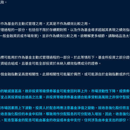
風險。
非作為基金的主動式管理之用，尤其是不作為績效比較之用。
理過程的一部分，包括但不限於存續期對照，以及作為基金尋求超越其表現之績效指
供一般金融資訊或市場背景)，並非作為績效比較之用。欲瞭解更多細節，請聯絡品浩太
指標可能用於作為基金主動式管理過程的一部分。於此等情形下，基金所投資之部分證
投資組合組成，且基金可能全部投資於未納入績效指標成分的證券。
多個金融指數呈高度相關性。此類相關性可能屬於偶然，或可能源自於金融指數或許代
動的敏感度甚高，故非投資等級債券基金可能會因利率上升、市場流動性下降，或債券
不宜占其投資組合過高之比重。非投資等級債券基金適合能承受較高風險之非保守型投
因市場因素而上下波動，投資人於配息時應注意基金淨值之變動。就收息強化股份而言
從收息強化股份的本金中扣除，導致用作分配股息的可分配收入增加，因此，收息強化
息。配息型基金的配息可能由基金的收益或本金中支付。任何涉及由本金支出的部份，