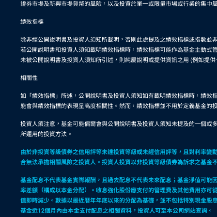
證券市場及新興市場貨幣的風險，以及投資於單一或限量市場或行業的集中
績效指標
除非經公開說明書及投資人須知所載明，否則此處提及之績效指標或指數並
若公開說明書和投資人須知載明績效指標時，績效指標可能作為基金主動式管
未被公開說明書及投資人須知所引述，則純屬說明或提供資訊之用 (例如提
相關性
如「績效指標」所述，公開說明書及投資人須知如有載明績效指標時，績效
能會與績效指標的表現呈高度相關性。然而，績效指標並不用於定義基金的
投資人須注意，基金可能偶爾會與公開說明書及投資人須知未提及的一個或
所運用的投資方法。
由於非投資等級債券之信用評等未達投資等級或未經信用評等，且對利率變
合無法承擔相關風險之投資人。投資人投資以非投資等級債券為訴求之基金
基金配息不代表基金實際報酬，且過去配息不代表未來配息；基金淨值可能
率差額（構成以本金分配）。收息強化股份應支付的管理費及其他費用亦可
值即時減少。數據以最近曆年年底以來的分配為基礎，並不包括特別現金股
基金近12個月內由本金支付配息之相關資料，投資人可至本公司網站查詢。