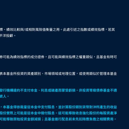
標、績效比較與/或相對風險值衡量之用。此處引述之指數或績效指標，若其
平洋投顧。
券可能為績效指標的成分證券，且可能與績效指標之權重類似，且基金有時可
表本基金所投資的資產類別、市場領域或地理位置，或使用類似於管理本基金
發行機構違約不支付本金、利息或破產而蒙受虧損。非投資等級債券基金不適
資人。
，本基金得依裁量從本金中支付股息，並計算股份類別貨幣對沖所產生的收益
股份實際上可能是從本金中撥付股息。這可能導致收息強化股份的每股資產淨
可能導致原始投資金額減損；且基金進行配息前未先扣除應負擔之相關費用。