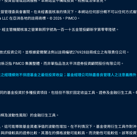
券、投資管理或諮詢服務。本網站並不構成投資、稅務或法律意見。
審閱。在未經書面核准的情況下，本網站任何部分概不可以任何方式複製或於任何其他刊物轉載。P
rica LLC 在亞洲各地的註冊商標。© 2026，PIMCO。
5500，經主管機關核准之營業執照字號為一百一十五金管投顧新字第零零陸號。
型基金形態之可變資本開放式投資公司，並根據愛爾蘭法例以註冊編號276928註冊成立之有限責任公司。
係泛指 PIMCO 集團整體，而非單指品浩太平洋證券投資顧問股份有限公司。
往之經理績效不保證基金之最低投資收益；基金經理公司除盡善良管理人之注意義務外
。
有不同的基金投資於多種投資項目，包括但不限於固定收益工具、證券及金融衍生工具
槓桿及波動性風險）的金融衍生工具。
具，這可能導致基金資產淨值的波動性增加。在不利情況下，基金使用衍生工具作對沖
，與評級較高的證券比較，其潛在的價格波動可能較高，而流動性可能較低。該等投資