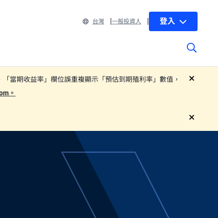
登入
台灣
一般投資人
 部分子基金基金月報中，「當期收益率」欄位誤重複顯示「預估到期殖利率」數值，
close
.com。
close