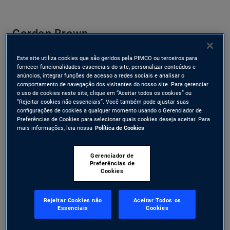
Gordon Brown
Ex-Primeiro-Ministro e ex-Ministro das Finanças do
Este site utiliza cookies que são geridos pela PIMCO ou terceiros para
fornecer funcionalidades essenciais do site, personalizar conteúdos e
Reino Unido.
anúncios, integrar funções de acesso a redes sociais e analisar o
comportamento de navegação dos visitantes do nosso site. Para gerenciar
O Dr. Brown foi Primeiro Ministro do Reino Unido de Junho de
o uso de cookies neste site, clique em “Aceitar todos os cookies” ou
“Rejeitar cookies não essenciais”. Você também pode ajustar suas
2007 a Maio de 2010, tendo anteriormente ocupado o cargo de
configurações de cookies a qualquer momento usando o Gerenciador de
Ministro das Finanças de 1997 a 2007, tornando-se o titular do
Preferências de Cookies para selecionar quais cookies deseja aceitar. Para
mais informações, leia nossa
Política de Cookies
cargo pelo período mais longo em dois séculos. É Ph.D. em
História pela Universidade de Edimburgo, onde foi professor
Gerenciador de
antes de ingressar no Parlamento. É autor de diversos livros e,
Preferências de
Cookies
desde que saiu do governo, é Enviado Especial das Nações
Unidas para a Educação Global, além de presidir a Iniciativa de
Rejeitar Cookies não
Aceitar Todos os
Infraestrutura Estratégica Global do Fórum Econômico Mundial.
Essenciais
Cookies