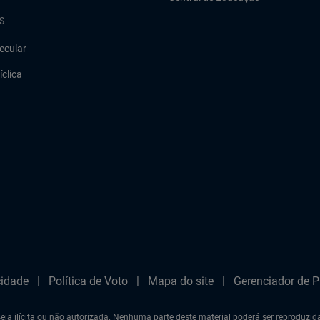
S
ecular
íclica
cidade
Política de Voto
Mapa do site
Gerenciador de P
eja ilícita ou não autorizada. Nenhuma parte deste material poderá ser reproduzi