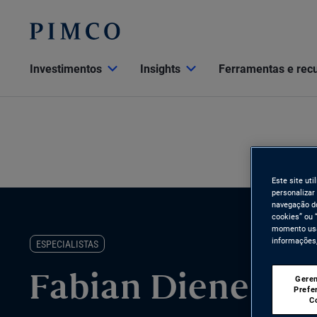
Investimentos
Insights
Ferramentas e rec
Este site ut
personalizar
navegação do
cookies” ou 
momento usan
informações,
ESPECIALISTAS
Geren
Fabian Dienema
Prefe
C