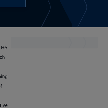
. He
ich
ning
f
tive