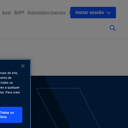
Iniciar sessão
Brazil
EN
PT
Intermediário financeiro
iais do site,
mento de
 todos os
ies a qualquer
tar. Para mais
 Todos os
kies