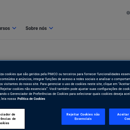
ursos
Sobre nós
iliza cookies que são geridos pela PIMCO ou terceiros para fornecer funcionalidades essenc
 conteúdos e anúncios, integrar funções de acesso a redes sociais e analisar o comporta
s visitantes do nosso site. Para gerenciar o uso de cookies neste site, clique em “Aceitar
“Rejeitar cookies não essenciais”. Você também pode ajustar suas configurações de cook
do o Gerenciador de Preferências de Cookies para selecionar quais cookies deseja acei
 leia nossa
Política de Cookies
ciador de
Rejeitar Cookies não
Aceitar
nn
rências de
Essenciais
Coo
ookies