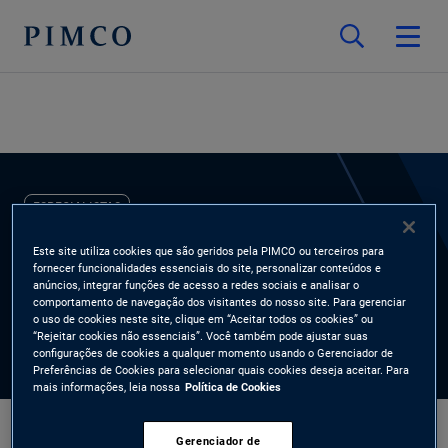
ESPECIALISTAS
Mangala
Este site utiliza cookies que são geridos pela PIMCO ou terceiros para
fornecer funcionalidades essenciais do site, personalizar conteúdos e
anúncios, integrar funções de acesso a redes sociais e analisar o
Ananthanarayanan
comportamento de navegação dos visitantes do nosso site. Para gerenciar
o uso de cookies neste site, clique em “Aceitar todos os cookies” ou
“Rejeitar cookies não essenciais”. Você também pode ajustar suas
Responsável por Gestão de Negócios, EMEA e Ásia-Pacífico
configurações de cookies a qualquer momento usando o Gerenciador de
Preferências de Cookies para selecionar quais cookies deseja aceitar. Para
mais informações, leia nossa
Política de Cookies
Gerenciador de