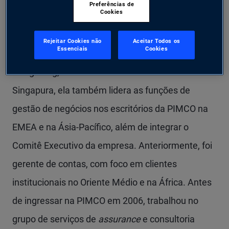
Preferências de
Cookies
Mangala Ananthanarayanan é managing director
responsável por liderar as equipes de gestão de
Rejeitar Cookies não
Aceitar Todos os
Essenciais
Cookies
clientes institucionais na Ásia Central e do Sul,
Hong Kong, Macau e Coreia. Com base em
Singapura, ela também lidera as funções de
gestão de negócios nos escritórios da PIMCO na
EMEA e na Ásia-Pacífico, além de integrar o
Comitê Executivo da empresa. Anteriormente, foi
gerente de contas, com foco em clientes
institucionais no Oriente Médio e na África. Antes
de ingressar na PIMCO em 2006, trabalhou no
grupo de serviços de
assurance
e consultoria