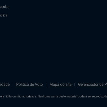
ecular
íclica
cidade
Política de Voto
Mapa do site
Gerenciador de P
eja ilícita ou não autorizada. Nenhuma parte deste material poderá ser reproduzi