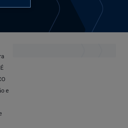
ra
 É
CO
ão e
e