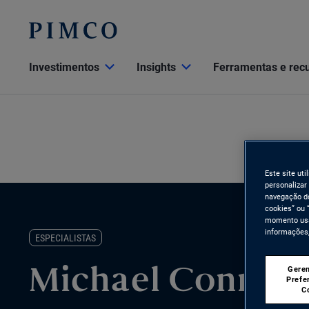
Investimentos
Insights
Ferramentas e rec
Este site ut
personalizar
navegação do
cookies” ou 
momento usan
informações,
ESPECIALISTAS
Geren
Michael Connor
Prefe
C