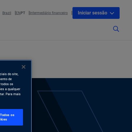
Iniciar sessão
Brazil
EN
PT
Intermediário financeiro
iais do site,
mento de
 todos os
ies a qualquer
tar. Para mais
 Todos os
kies