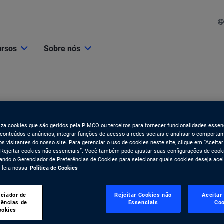
ursos
Sobre nós
iliza cookies que são geridos pela PIMCO ou terceiros para fornecer funcionalidades essenc
 conteúdos e anúncios, integrar funções de acesso a redes sociais e analisar o comporta
s visitantes do nosso site. Para gerenciar o uso de cookies neste site, clique em “Aceitar
“Rejeitar cookies não essenciais”. Você também pode ajustar suas configurações de cook
do o Gerenciador de Preferências de Cookies para selecionar quais cookies deseja acei
 leia nossa
Política de Cookies
ciador de
Rejeitar Cookies não
Aceitar
rências de
Essenciais
Coo
ookies