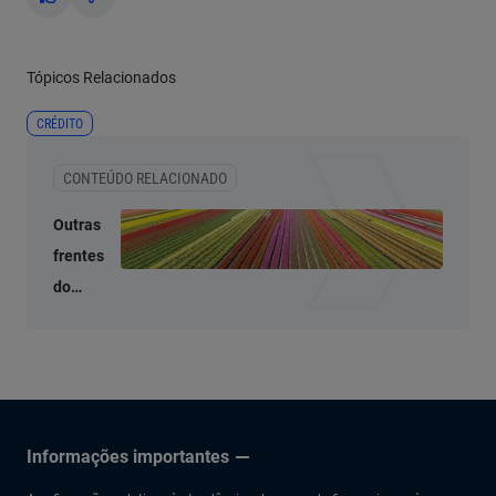
Yes
No
Tópicos Relacionados
CRÉDITO
CONTEÚDO RELACIONADO
Outras
frentes
do
crédito
privado
ainda
oferecem
valor
Informações importantes