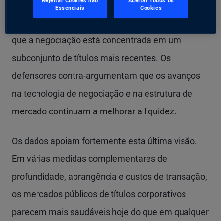
Rejeitar Cookies não
Aceitar Todos os
crédito privado – argumentam que os dealers
Essenciais
Cookies
detêm menos títulos corporativos do que antes, e
que a negociação está concentrada em um
subconjunto de títulos mais recentes. Os
defensores contra-argumentam que os avanços
na tecnologia de negociação e na estrutura de
mercado continuam a melhorar a liquidez.
Os dados apoiam fortemente esta última visão.
Em várias medidas complementares de
profundidade, abrangência e custos de transação,
os mercados públicos de títulos corporativos
parecem mais saudáveis hoje do que em qualquer