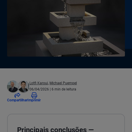
Lotfi Karoui
,
Michael Puempel
06/04/2026
| 6 min de leitura
Compartilhar
Imprimir
Principais conclusões —