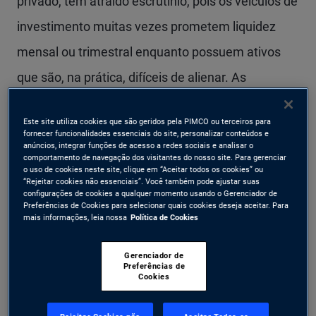
privado, tem atraído escrutínio, pois os veículos de
investimento muitas vezes prometem liquidez
mensal ou trimestral enquanto possuem ativos
que são, na prática, difíceis de alienar. As
manchetes sobre limites de resgate em fundos de
Este site utiliza cookies que são geridos pela PIMCO ou terceiros para
crédito privado reforçam que este não é mais um
fornecer funcionalidades essenciais do site, personalizar conteúdos e
anúncios, integrar funções de acesso a redes sociais e analisar o
risco teórico.
comportamento de navegação dos visitantes do nosso site. Para gerenciar
o uso de cookies neste site, clique em “Aceitar todos os cookies” ou
“Rejeitar cookies não essenciais”. Você também pode ajustar suas
configurações de cookies a qualquer momento usando o Gerenciador de
Nesse contexto, tem havido um debate
Preferências de Cookies para selecionar quais cookies deseja aceitar. Para
mais informações, leia nossa
Política de Cookies
persistente e paralelo sobre a liquidez nos
mercados de crédito público, onde títulos
Gerenciador de
Preferências de
corporativos são comprados e vendidos. Os
Cookies
críticos – muitas vezes gestores que promovem o