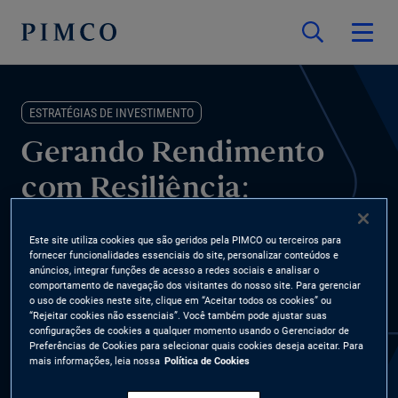
ESTRATÉGIAS DE INVESTIMENTO
Gerando Rendimento
com Resiliência:
Posicionamento no
Este site utiliza cookies que são geridos pela PIMCO ou terceiros para
Mercado Atual
fornecer funcionalidades essenciais do site, personalizar conteúdos e
anúncios, integrar funções de acesso a redes sociais e analisar o
comportamento de navegação dos visitantes do nosso site. Para gerenciar
o uso de cookies neste site, clique em “Aceitar todos os cookies” ou
Nos mercados atuais, gerar rendimento sem abrir mão da
“Rejeitar cookies não essenciais”. Você também pode ajustar suas
resiliência é fundamental. O CIO do grupo, Dan Ivascyn, comenta
configurações de cookies a qualquer momento usando o Gerenciador de
Preferências de Cookies para selecionar quais cookies deseja aceitar. Para
como nossa abordagem aproveita rendimentos iniciais elevados
mais informações, leia nossa
Política de Cookies
e um portfólio flexível para oferecer retornos atraentes ao