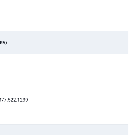
ERV)
: 877.522.1239