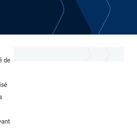
é de
isé
s
vant