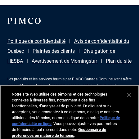
Politique de confidentialité
Avis de confidentialité du
Québec
Plaintes des clients
Divulgation de
l'IESBA
Avertissement de Morningstar
Plan du site
Les produits et les services fournis par PIMCO Canada Corp. peuvent n'être
disponibles que dans certaines provinces ou certains territoires du
Canada et uniquement par l'intermédiaire de revendeurs agréés à cet effet.
Notre site Web utilise des témoins et des technologies
Aucune partie de ce document ne peut être reproduite sous aucune forme
connexes à diverses fins, notamment à des fins
ni utilisée comme référence dans une autre publication, sans permission
fonctionnelles, d’analyse et de publicité. En cliquant sur «
écrite expresse. PIMCO est une marque d’Allianz Asset Management of
Accepter », vous consentez à ce que nous, ainsi que nos tiers
utilisions des témoins, comme indiqué dans notre
Politique de
America LLC en aux États-Unis et ailleurs. Corporation PIMCO Canada,
confidentialité en ligne
. Vous pouvez ajuster vos paramètres
199 rue Bay, bureau 2050, Commerce Court Station, CP 363 Toronto
de témoins à tout moment dans notre
Gestionnaire de
(Ontario), M5L 1G2, 416-368-3350. ©2026, PIMCO. Tous droits réservés.
préférences en matière de témoins
.