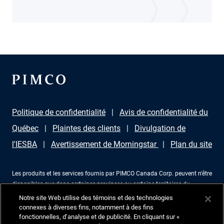
Politique de confidentialité
Avis de confidentialité du
Québec
Plaintes des clients
Divulgation de
l'IESBA
Avertissement de Morningstar
Plan du site
Les produits et les services fournis par PIMCO Canada Corp. peuvent n'être
disponibles que dans certaines provinces ou certains territoires du
Canada et uniquement par l'intermédiaire de revendeurs agréés à cet effet.
Notre site Web utilise des témoins et des technologies
Aucune partie de ce document ne peut être reproduite sous aucune forme
connexes à diverses fins, notamment à des fins
ni utilisée comme référence dans une autre publication, sans permission
fonctionnelles, d’analyse et de publicité. En cliquant sur «