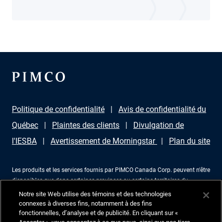
Politique de confidentialité
Avis de confidentialité du
Québec
Plaintes des clients
Divulgation de
l'IESBA
Avertissement de Morningstar
Plan du site
Les produits et les services fournis par PIMCO Canada Corp. peuvent n'être
disponibles que dans certaines provinces ou certains territoires du
Canada et uniquement par l'intermédiaire de revendeurs agréés à cet effet.
Notre site Web utilise des témoins et des technologies
Aucune partie de ce document ne peut être reproduite sous aucune forme
connexes à diverses fins, notamment à des fins
ni utilisée comme référence dans une autre publication, sans permission
fonctionnelles, d’analyse et de publicité. En cliquant sur «