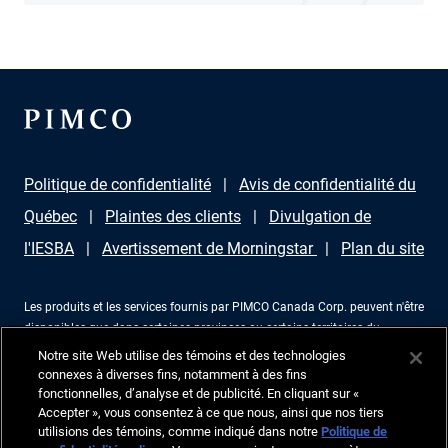
Politique de confidentialité
Avis de confidentialité du
Québec
Plaintes des clients
Divulgation de
l'IESBA
Avertissement de Morningstar
Plan du site
Les produits et les services fournis par PIMCO Canada Corp. peuvent n'être
disponibles que dans certaines provinces ou certains territoires du
Canada et uniquement par l'intermédiaire de revendeurs agréés à cet effet.
Notre site Web utilise des témoins et des technologies
Aucune partie de ce document ne peut être reproduite sous aucune forme
connexes à diverses fins, notamment à des fins
ni utilisée comme référence dans une autre publication, sans permission
fonctionnelles, d’analyse et de publicité. En cliquant sur «
écrite expresse. PIMCO est une marque d’Allianz Asset Management of
Accepter », vous consentez à ce que nous, ainsi que nos tiers
utilisions des témoins, comme indiqué dans notre
Politique de
America LLC en aux États-Unis et ailleurs. Corporation PIMCO Canada,