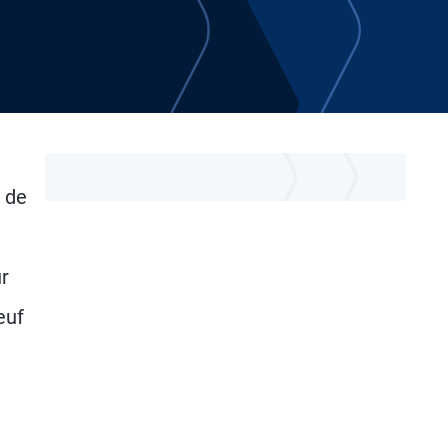
 de
r
euf