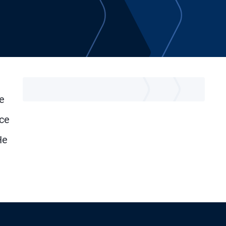
he
nce
He