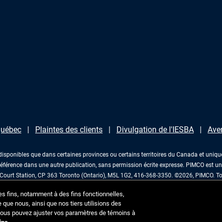
 Québec
Plaintes des clients
Divulgation de l'IESBA
Ave
disponibles que dans certaines provinces ou certains territoires du Canada et unique
éférence dans une autre publication, sans permission écrite expresse. PIMCO est 
ourt Station, CP 363 Toronto (Ontario), M5L 1G2, 416-368-3350. ©2026, PIMCO. Tou
es fins, notamment à des fins fonctionnelles,
 que nous, ainsi que nos tiers utilisions des
Vous pouvez ajuster vos paramètres de témoins à