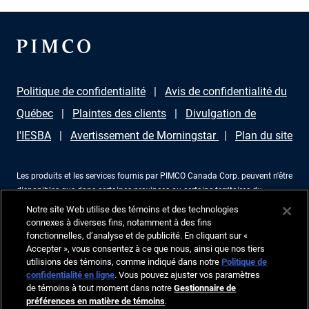
Politique de confidentialité
Avis de confidentialité du
Québec
Plaintes des clients
Divulgation de
l'IESBA
Avertissement de Morningstar
Plan du site
Les produits et les services fournis par PIMCO Canada Corp. peuvent n'être
disponibles que dans certaines provinces ou certains territoires du
Canada et uniquement par l'intermédiaire de revendeurs agréés à cet effet.
Notre site Web utilise des témoins et des technologies
Aucune partie de ce document ne peut être reproduite sous aucune forme
connexes à diverses fins, notamment à des fins
ni utilisée comme référence dans une autre publication, sans permission
fonctionnelles, d’analyse et de publicité. En cliquant sur «
écrite expresse. PIMCO est une marque d’Allianz Asset Management of
Accepter », vous consentez à ce que nous, ainsi que nos tiers
utilisions des témoins, comme indiqué dans notre
Politique de
America LLC en aux États-Unis et ailleurs. Corporation PIMCO Canada,
confidentialité en ligne
. Vous pouvez ajuster vos paramètres
199 rue Bay, bureau 2050, Commerce Court Station, CP 363 Toronto
de témoins à tout moment dans notre
Gestionnaire de
(Ontario), M5L 1G2, 416-368-3350. ©2026, PIMCO. Tous droits réservés.
préférences en matière de témoins
.