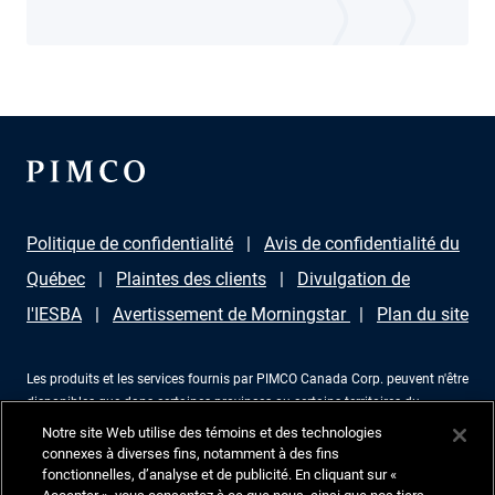
Politique de confidentialité
Avis de confidentialité du
Québec
Plaintes des clients
Divulgation de
l'IESBA
Avertissement de Morningstar
Plan du site
Les produits et les services fournis par PIMCO Canada Corp. peuvent n'être
disponibles que dans certaines provinces ou certains territoires du
Canada et uniquement par l'intermédiaire de revendeurs agréés à cet effet.
Notre site Web utilise des témoins et des technologies
Aucune partie de ce document ne peut être reproduite sous aucune forme
connexes à diverses fins, notamment à des fins
ni utilisée comme référence dans une autre publication, sans permission
fonctionnelles, d’analyse et de publicité. En cliquant sur «