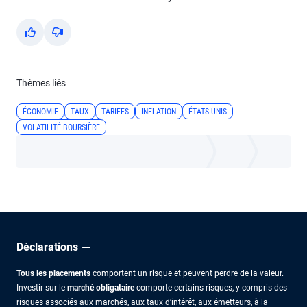
Yes
No
Thèmes liés
ÉCONOMIE
TAUX
TARIFFS
INFLATION
ÉTATS-UNIS
VOLATILITÉ BOURSIÈRE
Déclarations
Tous les placements
comportent un risque et peuvent perdre de la valeur.
Investir sur le
marché obligataire
comporte certains risques, y compris des
risques associés aux marchés, aux taux d’intérêt, aux émetteurs, à la