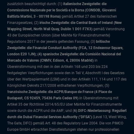
zusätzlich beaufsichtigt durch: (1)
italienische Zweigstelle: die
Commissione Nazionale per le Società e la Borsa (CONSOB, Giovanni
Battista Martini, 3 - 00198 Roma)
gemäß Artikel 27 des italienischen
Finanzgesetzes; (2)
irische Zweigstelle: die Central Bank of Ireland (New
Wapping Street, North Wall Quay, Dublin 1 D01 F7X3)
gemäß Verordnung
43 der Europäischen Union (über Märkte für Finanzinstrumente)
Regulations 2017 in der jeweils geltenden Fassung; (3)
britische
Zweigstelle: die Financial Conduct Authority (FCA, 12 Endeavour Square,
London E20 1JN); (4) spanische Zweigstelle: die Comisión Nacional del
Mercado de Valores (CNMV, Edison, 4, 28006 Madrid)
in
Übereinstimmung mit den in den Artikeln 168 und 203 bis 224
festgelegten Verpflichtungen sowie den in Teil V, Abschnitt I des Gesetzes
über den Wertpapiermarkt (LSM) und in den Artikeln 111, 114 und 117 des
Königlichen Dekrets 217/2008 enthaltenen Verpflichtungen; (5)
f
ranzösische Zweigstelle: die ACPR/Banque de France (4 Place de
Budapest, CS 92459, 75436 Paris Cedex 09)
in Übereinstimmung mit
Artikel 35 der Richtlinie 2014/65/EU über Märkte für Finanzinstrumente
sowie durch die ACPR und die AMF; und (
6) DIFC-Niederlassung: Reguliert
durch die Dubai Financial Services Authority ("DFSA")
(Level 13, West Wing,
The Gate, DIFC)
gemäß Art. 48 des Regulatory Law 2004. Die von PIMCO
Europe GmbH erbrachten Dienstleistungen stehen nur professionellen