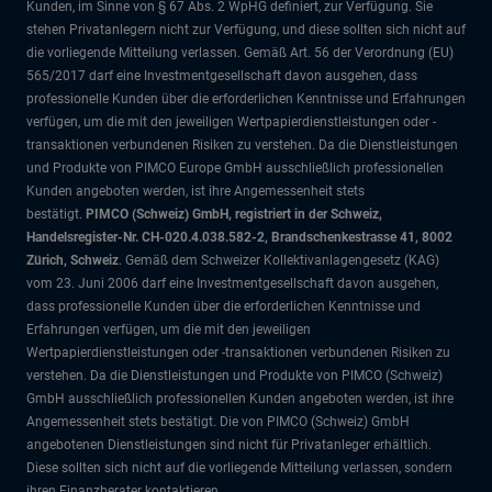
Kunden, im Sinne von § 67 Abs. 2 WpHG definiert, zur Verfügung. Sie
stehen Privatanlegern nicht zur Verfügung, und diese sollten sich nicht auf
die vorliegende Mitteilung verlassen. Gemäß Art. 56 der Verordnung (EU)
565/2017 darf eine Investmentgesellschaft davon ausgehen, dass
professionelle Kunden über die erforderlichen Kenntnisse und Erfahrungen
verfügen, um die mit den jeweiligen Wertpapierdienstleistungen oder -
transaktionen verbundenen Risiken zu verstehen. Da die Dienstleistungen
und Produkte von PIMCO Europe GmbH ausschließlich professionellen
Kunden angeboten werden, ist ihre Angemessenheit stets
bestätigt.
PIMCO (Schweiz) GmbH, registriert in der Schweiz,
Handelsregister-Nr. CH-020.4.038.582-2, Brandschenkestrasse 41, 8002
Zürich, Schweiz
. Gemäß dem Schweizer Kollektivanlagengesetz (KAG)
vom 23. Juni 2006 darf eine Investmentgesellschaft davon ausgehen,
dass professionelle Kunden über die erforderlichen Kenntnisse und
Erfahrungen verfügen, um die mit den jeweiligen
Wertpapierdienstleistungen oder -transaktionen verbundenen Risiken zu
verstehen. Da die Dienstleistungen und Produkte von PIMCO (Schweiz)
GmbH ausschließlich professionellen Kunden angeboten werden, ist ihre
Angemessenheit stets bestätigt. Die von PIMCO (Schweiz) GmbH
angebotenen Dienstleistungen sind nicht für Privatanleger erhältlich.
Diese sollten sich nicht auf die vorliegende Mitteilung verlassen, sondern
ihren Finanzberater kontaktieren.