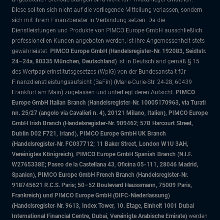
Diese sollten sich nicht auf die vorliegende Mitteilung verlassen, sondern
sich mit ihrem Finanzberater in Verbindung setzen. Da die
Dienstleistungen und Produkte von PIMCO Europe GmbH ausschließlich
professionellen Kunden angeboten werden, ist ihre Angemessenheit stets
gewährleistet.
PIMCO Europe GmbH (Handelsregister-Nr. 192083, Seidlstr.
24–24a, 80335 München, Deutschland)
ist in Deutschland gemäß § 15
des Wertpapierinstitutsgesetzes (WpIG) von der Bundesanstalt für
Finanzdienstleistungsaufsicht (BaFin) (Marie-Curie-Str. 24-28, 60439
Frankfurt am Main) zugelassen und unterliegt deren Aufsicht.
PIMCO
Europe GmbH Italian Branch (Handelsregister-Nr. 10005170963, via Turati
nn. 25/27 (angolo via Cavalieri n. 4), 20121 Milano, Italien), PIMCO Europe
GmbH Irish Branch (Handelsregister-Nr. 909462; 57B Harcourt Street,
Dublin D02 F721, Irland), PIMCO Europe GmbH UK Branch
(Handelsregister-Nr. FC037712; 11 Baker Street, London W1U 3AH,
Vereinigtes Königreich), PIMCO Europe GmbH Spanish Branch (N.I.F.
W2765338E; Paseo de la Castellana 43, Oficina 05-111, 28046 Madrid,
Spanien), PIMCO Europe GmbH French Branch (Handelsregister-Nr.
918745621 R.C.S. Paris; 50–52 Boulevard Haussmann, 75009 Paris,
Frankreich) und PIMCO Europe GmbH (DIFC-Niederlassung)
(Handelsregister-Nr. 9613, Index Tower, 10. Etage, Einheit 1001 Dubai
International Financial Centre, Dubai, Vereinigte Arabische Emirate)
werden