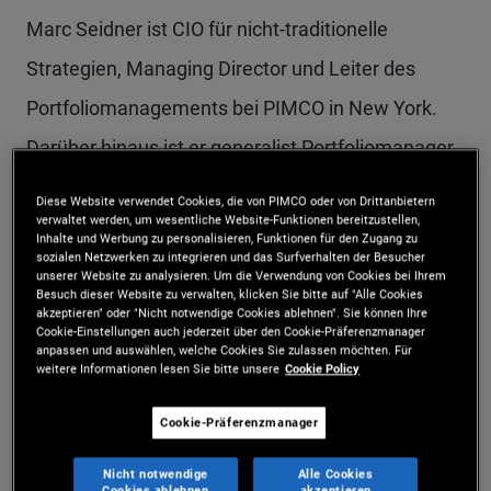
Marc Seidner ist CIO für nicht-traditionelle
Strategien, Managing Director und Leiter des
Portfoliomanagements bei PIMCO in New York.
Darüber hinaus ist er generalist Portfoliomanager
und Mitglied des Investment-Komitees. Marc
Diese Website verwendet Cookies, die von PIMCO oder von Drittanbietern
verwaltet werden, um wesentliche Website-Funktionen bereitzustellen,
Seidner kam im November 2014 zurück zu PIMCO,
Inhalte und Werbung zu personalisieren, Funktionen für den Zugang zu
sozialen Netzwerken zu integrieren und das Surfverhalten der Besucher
nachdem er als Leiter für festverzinsliche
unserer Website zu analysieren. Um die Verwendung von Cookies bei Ihrem
Besuch dieser Website zu verwalten, klicken Sie bitte auf "Alle Cookies
Produkte bei GMO LLC tätig war. Davor war er bis
akzeptieren" oder "Nicht notwendige Cookies ablehnen". Sie können Ihre
Cookie-Einstellungen auch jederzeit über den Cookie-Präferenzmanager
Januar 2014 Managing Director, generalist
anpassen und auswählen, welche Cookies Sie zulassen möchten. Für
weitere Informationen lesen Sie bitte unsere
Cookie Policy
Portfoliomanager und Mitglied des Investment-
Komitees bei PIMCO. Bevor er 2009 für PIMCO
Cookie-Präferenzmanager
tätig wurde, war er Managing Director und
Nicht notwendige
Alle Cookies
Cookies ablehnen
akzeptieren