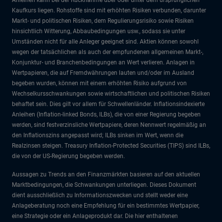
Kaufkurs liegen. Rohstoffe sind mit erhöhten Risiken verbunden, darunter
Markt- und politischen Risiken, dem Regulierungsrisiko sowie Risiken
hinsichtlich Witterung, Abbaubedingungen usw., sodass sie unter
Umständen nicht für alle Anleger geeignet sind. Aktien können sowohl
wegen der tatsächlichen als auch der empfundenen allgemeinen Markt-,
Konjunktur- und Branchenbedingungen an Wert verlieren. Anlagen in
Wertpapieren, die auf Fremdwährungen lauten und/oder im Ausland
begeben wurden, können mit einem erhöhten Risiko aufgrund von
Wechselkursschwankungen sowie wirtschaftlichen und politischen Risiken
behaftet sein. Dies gilt vor allem für Schwellenländer. Inflationsindexierte
Anleihen (Inflation-linked Bonds, ILBs), die von einer Regierung begeben
werden, sind festverzinsliche Wertpapiere, deren Nennwert regelmäßig an
den Inflationszins angepasst wird; ILBs sinken im Wert, wenn die
Realzinsen steigen. Treasury Inflation-Protected Securities (TIPS) sind ILBs,
die von der US-Regierung begeben werden.
Aussagen zu Trends an den Finanzmärkten basieren auf den aktuellen
Marktbedingungen, die Schwankungen unterliegen. Dieses Dokument
dient ausschließlich zu Informationszwecken und stellt weder eine
Anlageberatung noch eine Empfehlung für ein bestimmtes Wertpapier,
eine Strategie oder ein Anlageprodukt dar. Die hier enthaltenen