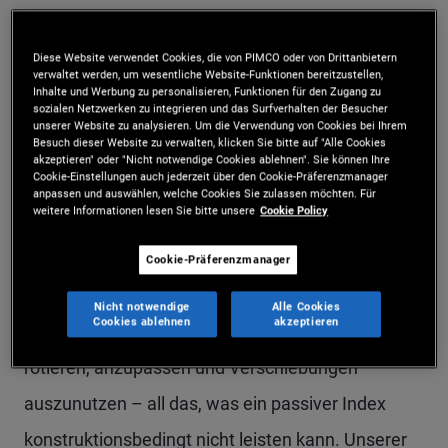
eine Welt mit geringem geopolitischem Risiko,
üppigen Zentralbankbilanzen und geringer
Diese Website verwendet Cookies, die von PIMCO oder von Drittanbietern
verwaltet werden, um wesentliche Website-Funktionen bereitzustellen,
Volatilität. Diese Welt existiert aber nicht mehr.
Inhalte und Werbung zu personalisieren, Funktionen für den Zugang zu
sozialen Netzwerken zu integrieren und das Surfverhalten der Besucher
Stattdessen ist ein Umfeld entstanden, das
unserer Website zu analysieren. Um die Verwendung von Cookies bei Ihrem
Besuch dieser Website zu verwalten, klicken Sie bitte auf "Alle Cookies
akzeptieren" oder "Nicht notwendige Cookies ablehnen". Sie können Ihre
Risiken ungleich verteilt – wodurch es in
Cookie-Einstellungen auch jederzeit über den Cookie-Präferenzmanager
anpassen und auswählen, welche Cookies Sie zulassen möchten. Für
verschiedenen Ländern, Sektoren und
weitere Informationen lesen Sie bitte unsere
Cookie Policy
Anlageklassen klare Gewinner und Verlierer gibt.
Cookie-Präferenzmanager
Um diese Verteilung zu managen, ist Flexibilität
Nicht notwendige
Alle Cookies
Cookies ablehnen
akzeptieren
erforderlich: die Fähigkeit, einzelne Wertpapiere zu
rotieren, anzupassen und Verschiebungen
auszunutzen – all das, was ein passiver Index
konstruktionsbedingt nicht leisten kann. Unserer