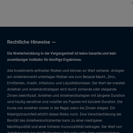
da die politische Volatilität die Märkte und die
Investmentchancen neu gestalten wird.
Rechtliche Hinweise
Die Wertentwicklung in der Vergangenheit ist keine Garantie und kein
zuverlässiger Indikator für künftige Ergebnisse.
Alle Investments enthalten Risiken und können an Wert verlieren. Anlagen
am Anleihenmarkt unterliegen Risiken wie zum Beispiel Markt-, Zins-,
Emittenten-, Kredit-, Inflations- und Liquiditätsrisiken. Der Wert der meisten
Anleihen und Anleihenstrategien wird durch sinkende oder steigende
Zinsen beeinflusst. Anleihen und Anleihenstrategien mit längerer Duration
sind häufig sensitiver und volatiler als Papiere mit kürzerer Duration. Die
Kurse von Anleihen sinken in der Regel, wenn die Zinsen steigen. Ein
Niedrigzinsumfeld erhöht dieses Risiko noch. Eine Verschlechterung der
Bonität des Anleihenkontrahenten kann zu einer niedrigeren
Marktliquidität und einer höheren Kursvolatilität beitragen. Der Wert von
Anleihen kann bei der Rücknahme über oder unter dem ursprünglichen