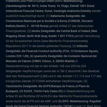
Frankreich) und PIMCO Europe GmbH (DIFC-Niederlassung)
(Handelsregister-Nr. 9613, Index Tower, 10. Etage, Einheit 1001 Dubai
International Financial Centre, Dubai, Vereinigte Arabische Emirate)
werden
zusätzlich beaufsichtigt durch: (1)
italienische Zweigstelle: die
Commissione Nazionale per le Società e la Borsa (CONSOB, Giovanni
Battista Martini, 3 - 00198 Roma)
gemäß Artikel 27 des italienischen
Finanzgesetzes; (2)
irische Zweigstelle: die Central Bank of Ireland (New
Wapping Street, North Wall Quay, Dublin 1 D01 F7X3)
gemäß Verordnung
43 der Europäischen Union (über Märkte für Finanzinstrumente)
Regulations 2017 in der jeweils geltenden Fassung; (3)
britische
Zweigstelle: die Financial Conduct Authority (FCA, 12 Endeavour Square,
London E20 1JN); (4) spanische Zweigstelle: die Comisión Nacional del
Mercado de Valores (CNMV, Edison, 4, 28006 Madrid)
in
Übereinstimmung mit den in den Artikeln 168 und 203 bis 224
festgelegten Verpflichtungen sowie den in Teil V, Abschnitt I des Gesetzes
über den Wertpapiermarkt (LSM) und in den Artikeln 111, 114 und 117 des
Königlichen Dekrets 217/2008 enthaltenen Verpflichtungen; (5)
f
ranzösische Zweigstelle: die ACPR/Banque de France (4 Place de
Budapest, CS 92459, 75436 Paris Cedex 09)
in Übereinstimmung mit
Artikel 35 der Richtlinie 2014/65/EU über Märkte für Finanzinstrumente
sowie durch die ACPR und die AMF; und (
6) DIFC-Niederlassung: Reguliert
durch die Dubai Financial Services Authority ("DFSA")
(Level 13, West Wing,