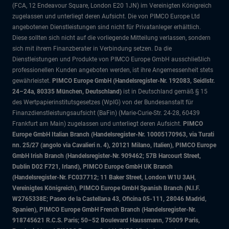
(FCA, 12 Endeavour Square, London E20 1JN) im Vereinigten Königreich
zugelassen und unterliegt deren Aufsicht. Die von PIMCO Europe Ltd
angebotenen Dienstleistungen sind nicht für Privatanleger erhältlich.
Diese sollten sich nicht auf die vorliegende Mitteilung verlassen, sondern
sich mit ihrem Finanzberater in Verbindung setzen. Da die
Dienstleistungen und Produkte von PIMCO Europe GmbH ausschließlich
professionellen Kunden angeboten werden, ist ihre Angemessenheit stets
gewährleistet.
PIMCO Europe GmbH (Handelsregister-Nr. 192083, Seidlstr.
24–24a, 80335 München, Deutschland)
ist in Deutschland gemäß § 15
des Wertpapierinstitutsgesetzes (WpIG) von der Bundesanstalt für
Finanzdienstleistungsaufsicht (BaFin) (Marie-Curie-Str. 24-28, 60439
Frankfurt am Main) zugelassen und unterliegt deren Aufsicht.
PIMCO
Europe GmbH Italian Branch (Handelsregister-Nr. 10005170963, via Turati
nn. 25/27 (angolo via Cavalieri n. 4), 20121 Milano, Italien), PIMCO Europe
GmbH Irish Branch (Handelsregister-Nr. 909462; 57B Harcourt Street,
Dublin D02 F721, Irland), PIMCO Europe GmbH UK Branch
(Handelsregister-Nr. FC037712; 11 Baker Street, London W1U 3AH,
Vereinigtes Königreich), PIMCO Europe GmbH Spanish Branch (N.I.F.
W2765338E; Paseo de la Castellana 43, Oficina 05-111, 28046 Madrid,
Spanien), PIMCO Europe GmbH French Branch (Handelsregister-Nr.
918745621 R.C.S. Paris; 50–52 Boulevard Haussmann, 75009 Paris,