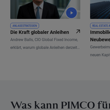
ANLAGESTRATEGIEN
REAL-ESTATE-
Die Kraft globaler Anleihen
Immobili
Neubewer
Andrew Balls, CIO Global Fixed Income,
Gewerbeimm
erklärt, warum globale Anleihen derzeit
neuen Kapit
überzeugen. Erfahren Sie, wie
geopolitisc
hochwertige globale Anleihen dank der
die Nutzun
globalen Präsenz und der lokalen
Immobilien
Expertise von PIMCO über verschiedene
Marktzyklen hinweg Stabilität,
Diversifikation und attraktive Renditen in
Zeiten unsicherer Märkte bieten können.
Was kann PIMCO für