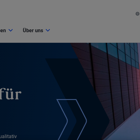
cen
Über uns
für
alitativ