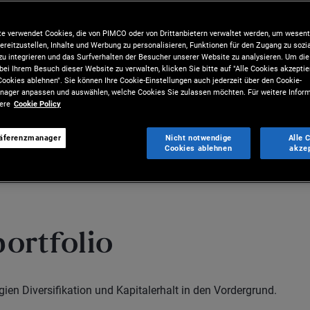
ivem Management
e verwendet Cookies, die von PIMCO oder von Drittanbietern verwaltet werden, um wesent
en und die Core-
ereitzustellen, Inhalte und Werbung zu personalisieren, Funktionen für den Zugang zu sozi
u integrieren und das Surfverhalten der Besucher unserer Website zu analysieren. Um d
bei Ihrem Besuch dieser Website zu verwalten, klicken Sie bitte auf "Alle Cookies akzeptie
ookies ablehnen". Sie können Ihre Cookie-Einstellungen auch jederzeit über den Cookie-
ager anpassen und auswählen, welche Cookies Sie zulassen möchten. Für weitere Inform
sere
Cookie Policy
räferenzmanager
Nicht notwendige
Alle 
Cookies ablehnen
akze
rtes
Kontakt
portfolio
gien Diversifikation und Kapitalerhalt in den Vordergrund.