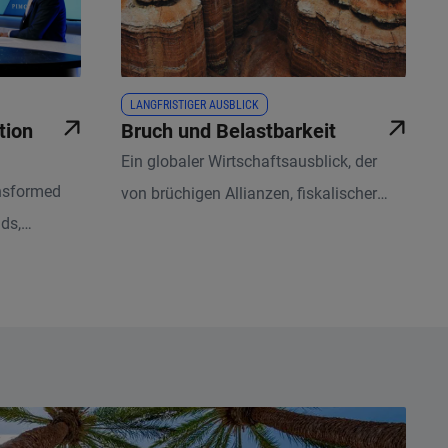
LANGFRISTIGER AUSBLICK
tion
Bruch und Belastbarkeit
Ein globaler Wirtschaftsausblick, der
nsformed
von brüchigen Allianzen, fiskalischer
lds,
Belastung und massiven KI-
kdrop for
Investitionen geprägt ist, kann ganz
rs ago.
unterschiedliche Entwicklungen nach
sich ziehen – und diversifizierte,
qualitativ hochwertige Anleihen- und
Kreditstrategien belohnen.