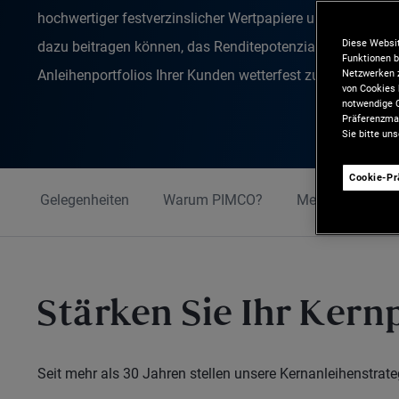
hochwertiger festverzinslicher Wertpapiere und mit akt
Diese Websit
dazu beitragen können, das Renditepotenzial zu maximier
Funktionen b
Anleihenportfolios Ihrer Kunden wetterfest zu machen.
Netzwerken z
von Cookies 
notwendige C
Präferenzman
Sie bitte un
Cookie-P
Gelegenheiten
Warum PIMCO?
Mehr Wissenswe
Stärken Sie Ihr Kern
Seit mehr als 30 Jahren stellen unsere Kernanleihenstrate