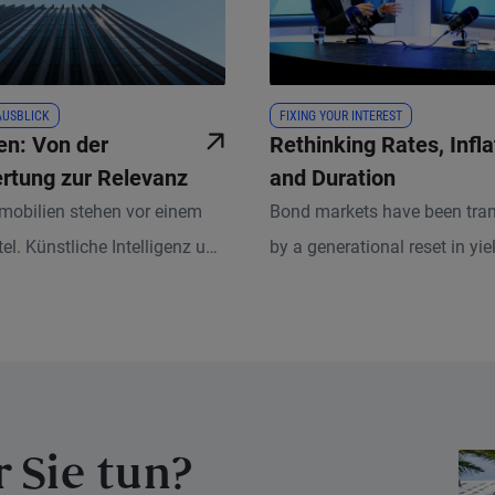
AUSBLICK
FIXING YOUR INTEREST
en: Von der
Rethinking Rates, Infla
tung zur Relevanz
and Duration
obilien stehen vor einem
Bond markets have been tra
el. Künstliche Intelligenz und
by a generational reset in yie
he Veränderungen definieren
creating a very different bac
g und Bewertung von
investors than just a few yea
flächen neu.
 Sie tun?