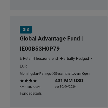
GIS
Global Advantage Fund |
IE00B53H0P79
E Retail-Thesaurierend
Partially Hedged
EUR
Morningstar-Ratings
Gesamtnettovermögen
Weitere Informationen
431 MM USD
Morningstar Rating
per 30/06/2026
per 31/07/2026
Fondsdetails