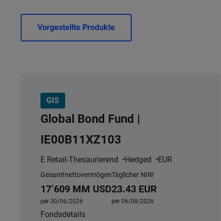
Vorgestellte Produkte
GIS
Global Bond Fund |
IE00B11XZ103
E Retail-Thesaurierend
Hedged
EUR
Gesamtnettovermögen
Täglicher NIW
17’609 MM USD
23.43 EUR
per 30/06/2026
per 06/08/2026
Fondsdetails