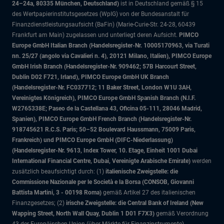
24–24a, 80335 München, Deutschland)
ist in Deutschland gemäß § 15
des Wertpapierinstitutsgesetzes (WpIG) von der Bundesanstalt für
Finanzdienstleistungsaufsicht (BaFin) (Marie-Curie-Str. 24-28, 60439
Frankfurt am Main) zugelassen und unterliegt deren Aufsicht.
PIMCO
Europe GmbH Italian Branch (Handelsregister-Nr. 10005170963, via Turati
nn. 25/27 (angolo via Cavalieri n. 4), 20121 Milano, Italien), PIMCO Europe
GmbH Irish Branch (Handelsregister-Nr. 909462; 57B Harcourt Street,
Dublin D02 F721, Irland), PIMCO Europe GmbH UK Branch
(Handelsregister-Nr. FC037712; 11 Baker Street, London W1U 3AH,
Vereinigtes Königreich), PIMCO Europe GmbH Spanish Branch (N.I.F.
W2765338E; Paseo de la Castellana 43, Oficina 05-111, 28046 Madrid,
Spanien), PIMCO Europe GmbH French Branch (Handelsregister-Nr.
918745621 R.C.S. Paris; 50–52 Boulevard Haussmann, 75009 Paris,
Frankreich) und PIMCO Europe GmbH (DIFC-Niederlassung)
(Handelsregister-Nr. 9613, Index Tower, 10. Etage, Einheit 1001 Dubai
International Financial Centre, Dubai, Vereinigte Arabische Emirate)
werden
zusätzlich beaufsichtigt durch: (1)
italienische Zweigstelle: die
Commissione Nazionale per le Società e la Borsa (CONSOB, Giovanni
Battista Martini, 3 - 00198 Roma)
gemäß Artikel 27 des italienischen
Finanzgesetzes; (2)
irische Zweigstelle: die Central Bank of Ireland (New
Wapping Street, North Wall Quay, Dublin 1 D01 F7X3)
gemäß Verordnung