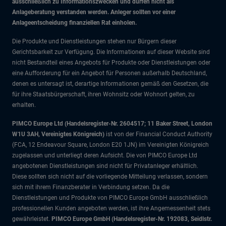
ausschließlich zu Informationszwecken und dürfen nicht als
Anlageberatung verstanden werden. Anleger sollten vor einer
Anlageentscheidung finanziellen Rat einholen.
Die Produkte und Dienstleistungen stehen nur Bürgern dieser
Gerichtsbarkeit zur Verfügung. Die Informationen auf dieser Website sind
nicht Bestandteil eines Angebots für Produkte oder Dienstleistungen oder
eine Aufforderung für ein Angebot für Personen außerhalb Deutschland,
denen es untersagt ist, derartige Informationen gemäß den Gesetzen, die
für ihre Staatsbürgerschaft, ihren Wohnsitz oder Wohnort gelten, zu
erhalten.
PIMCO Europe Ltd (Handelsregister-Nr. 2604517; 11 Baker Street, London
W1U 3AH, Vereinigtes Königreich)
ist von der Financial Conduct Authority
(FCA, 12 Endeavour Square, London E20 1JN) im Vereinigten Königreich
zugelassen und unterliegt deren Aufsicht. Die von PIMCO Europe Ltd
angebotenen Dienstleistungen sind nicht für Privatanleger erhältlich.
Diese sollten sich nicht auf die vorliegende Mitteilung verlassen, sondern
sich mit ihrem Finanzberater in Verbindung setzen. Da die
Dienstleistungen und Produkte von PIMCO Europe GmbH ausschließlich
professionellen Kunden angeboten werden, ist ihre Angemessenheit stets
gewährleistet.
PIMCO Europe GmbH (Handelsregister-Nr. 192083, Seidlstr.