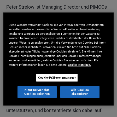
Peter Strelow ist Managing Director und PIMCOs
Co-Chief Operating Officer in der Firmenzentrale in
Newport Beach, USA. In dieser Rolle ist er für das
Diese Website verwendet Cookies, die von PIMCO oder von Drittanbietern
verwaltet werden, um wesentliche Website-Funktionen bereitzustellen,
Inhalte und Werbung zu personalisieren, Funktionen für den Zugang zu
Fondsgeschäft, das operative Geschäft, die
sozialen Netzwerken zu integrieren und das Surfverhalten der Besucher
unserer Website zu analysieren. Um die Verwendung von Cookies bei Ihrem
Technologie und das unternehmensweite
Besuch dieser Website zu verwalten, klicken Sie bitte auf "Alle Cookies
akzeptieren" oder "Nicht notwendige Cookies ablehnen". Sie können Ihre
Risikomanagement zuständig. Er is außerdem
Cookie-Einstellungen auch jederzeit über den Cookie-Präferenzmanager
anpassen und auswählen, welche Cookies Sie zulassen möchten. Für
Vorsitzender der von PIMCO in den USA
weitere Informationen lesen Sie bitte unsere
Cookie-Richtlinie.
gesponserten Investmentfonds, ETFs und
Cookie-Präferenzmanager
geschlossenen Fonds und Treuhänder der
Nicht notwendige
Alle Cookies
Anleihen und ETF Trusts. Herr Strelow kam 2002
Cookies ablehnen
akzeptieren
zu PIMCO, um das Backoffice-Management zu
unterstützen, und konzentrierte sich dabei auf