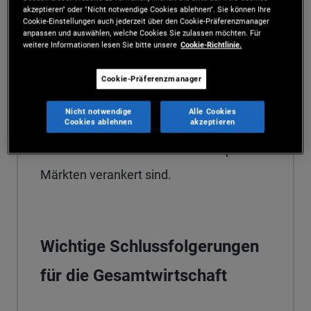
akzeptieren" oder "Nicht notwendige Cookies ablehnen". Sie können Ihre
Cookie-Einstellungen auch jederzeit über den Cookie-Präferenzmanager
langfristigen Ausblicks
2024 mit dem Titel
anpassen und auswählen, welche Cookies Sie zulassen möchten. Für
weitere Informationen lesen Sie bitte unsere
Cookie-Richtlinie.
„
Anleihenrenditen im Vorteil
“ – befähigt,
resiliente und global diversifizierte
Cookie-Präferenzmanager
Portfolios aufzubauen, die durch
Nicht notwendige
Alle Cookies
Cookies ablehnen
akzeptieren
erstklassige Festzinsanlagen sowohl auf
den öffentlichen als auch auf den privaten
Märkten verankert sind.
Wichtige Schlussfolgerungen
für die Gesamtwirtschaft