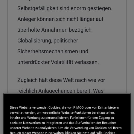
Selbstgefälligkeit sind enorm gestiegen.
Anleger können sich nicht länger auf
überholte Annahmen bezüglich
Globalisierung, politischer
Sicherheitsmechanismen und
unterdrückter Volatilität verlassen.
Zugleich hält diese Welt nach wie vor
reichlich Anlagechancen bereit. Was
daran liegt, dass uns der vor einigen
Diese Website verwendet Cookies, die von PIMCO oder von Drittanbietern
Jahren zu beobachtende
verwaltet werden, um wesentliche Website-Funktionen bereitzustellen,
Inhalte und Werbung zu personalisieren, Funktionen für den Zugang zu
Generationswechsel bei den
sozialen Netzwerken zu integrieren und das Surfverhalten der Besucher
unserer Website zu analysieren. Um die Verwendung von Cookies bei Ihrem
Anleihenrenditen – das Thema unseres
Besuch dieser Website zu verwalten, klicken Sie bitte auf "Alle Cookies