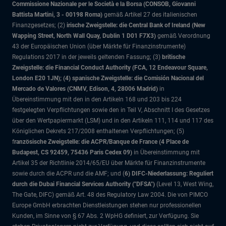
Commissione Nazionale per le Società e la Borsa (CONSOB, Giovanni
Battista Martini, 3 - 00198 Roma)
gemäß Artikel 27 des italienischen
Finanzgesetzes; (2)
irische Zweigstelle: die Central Bank of Ireland (New
Wapping Street, North Wall Quay, Dublin 1 D01 F7X3)
gemäß Verordnung
43 der Europäischen Union (über Märkte für Finanzinstrumente)
Regulations 2017 in der jeweils geltenden Fassung; (3)
britische
Zweigstelle: die Financial Conduct Authority (FCA, 12 Endeavour Square,
London E20 1JN); (4) spanische Zweigstelle: die Comisión Nacional del
Mercado de Valores (CNMV, Edison, 4, 28006 Madrid)
in
Übereinstimmung mit den in den Artikeln 168 und 203 bis 224
festgelegten Verpflichtungen sowie den in Teil V, Abschnitt I des Gesetzes
über den Wertpapiermarkt (LSM) und in den Artikeln 111, 114 und 117 des
Königlichen Dekrets 217/2008 enthaltenen Verpflichtungen; (5)
f
ranzösische Zweigstelle: die ACPR/Banque de France (4 Place de
Budapest, CS 92459, 75436 Paris Cedex 09)
in Übereinstimmung mit
Artikel 35 der Richtlinie 2014/65/EU über Märkte für Finanzinstrumente
sowie durch die ACPR und die AMF; und (
6) DIFC-Niederlassung: Reguliert
durch die Dubai Financial Services Authority ("DFSA")
(Level 13, West Wing,
The Gate, DIFC)
gemäß Art. 48 des Regulatory Law 2004. Die von PIMCO
Europe GmbH erbrachten Dienstleistungen stehen nur professionellen
Kunden, im Sinne von § 67 Abs. 2 WpHG definiert, zur Verfügung. Sie