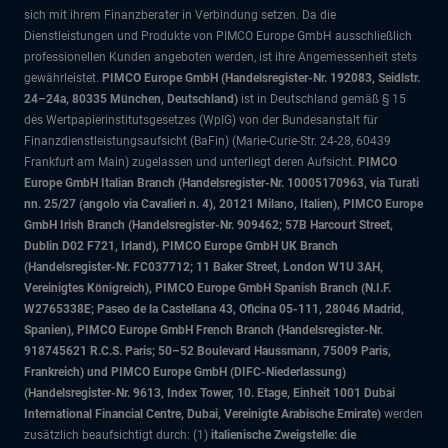
sich mit ihrem Finanzberater in Verbindung setzen. Da die
Dienstleistungen und Produkte von PIMCO Europe GmbH ausschließlich
professionellen Kunden angeboten werden, ist ihre Angemessenheit stets
gewährleistet.
PIMCO Europe GmbH (Handelsregister-Nr. 192083, Seidlstr.
24–24a, 80335 München, Deutschland)
ist in Deutschland gemäß § 15
des Wertpapierinstitutsgesetzes (WpIG) von der Bundesanstalt für
Finanzdienstleistungsaufsicht (BaFin) (Marie-Curie-Str. 24-28, 60439
Frankfurt am Main) zugelassen und unterliegt deren Aufsicht.
PIMCO
Europe GmbH Italian Branch (Handelsregister-Nr. 10005170963, via Turati
nn. 25/27 (angolo via Cavalieri n. 4), 20121 Milano, Italien), PIMCO Europe
GmbH Irish Branch (Handelsregister-Nr. 909462; 57B Harcourt Street,
Dublin D02 F721, Irland), PIMCO Europe GmbH UK Branch
(Handelsregister-Nr. FC037712; 11 Baker Street, London W1U 3AH,
Vereinigtes Königreich), PIMCO Europe GmbH Spanish Branch (N.I.F.
W2765338E; Paseo de la Castellana 43, Oficina 05-111, 28046 Madrid,
Spanien), PIMCO Europe GmbH French Branch (Handelsregister-Nr.
918745621 R.C.S. Paris; 50–52 Boulevard Haussmann, 75009 Paris,
Frankreich) und PIMCO Europe GmbH (DIFC-Niederlassung)
(Handelsregister-Nr. 9613, Index Tower, 10. Etage, Einheit 1001 Dubai
International Financial Centre, Dubai, Vereinigte Arabische Emirate)
werden
zusätzlich beaufsichtigt durch: (1)
italienische Zweigstelle: die