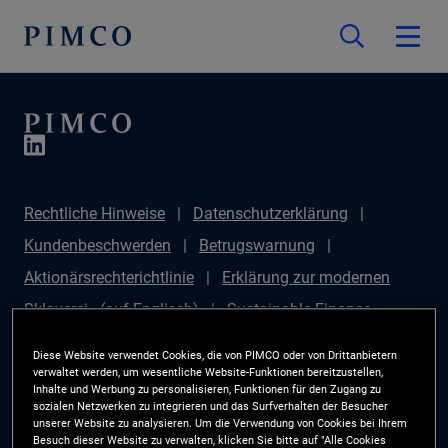
Rechtliche Hinweise
Datenschutzerklärung
Kundenbeschwerden
Betrugswarnung
Aktionärsrechterichtlinie
Erklärung zur modernen
Sklaverei - (auf Englisch)
Sustainable Finance
Disclosures Regulation (SFDR)
PAI Disclosure
Diese Website verwendet Cookies, die von PIMCO oder von Drittanbietern
Anlegerrechte
Site Map
Cookie-Präferenzmanager
verwaltet werden, um wesentliche Website-Funktionen bereitzustellen,
Inhalte und Werbung zu personalisieren, Funktionen für den Zugang zu
PIMCO ESG Rating Methodology
sozialen Netzwerken zu integrieren und das Surfverhalten der Besucher
unserer Website zu analysieren. Um die Verwendung von Cookies bei Ihrem
Besuch dieser Website zu verwalten, klicken Sie bitte auf "Alle Cookies