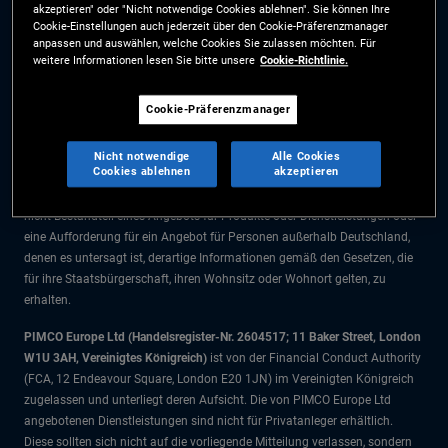
akzeptieren" oder "Nicht notwendige Cookies ablehnen". Sie können Ihre
Die Informationen auf dieser Website sind ausschließlich für Deutsche
Cookie-Einstellungen auch jederzeit über den Cookie-Präferenzmanager
Staatsbürger bestimmt.
anpassen und auswählen, welche Cookies Sie zulassen möchten. Für
weitere Informationen lesen Sie bitte unsere
Cookie-Richtlinie.
Alle Dokumente und Angaben im Bereich börsengehandelte Fonds dienen
ausschließlich zu Informationszwecken und dürfen nicht als
Cookie-Präferenzmanager
Anlageberatung verstanden werden. Anleger sollten vor einer
Anlageentscheidung finanziellen Rat einholen.
Nicht notwendige
Alle Cookies
Cookies ablehnen
akzeptieren
Die Produkte und Dienstleistungen stehen nur Bürgern dieser
Gerichtsbarkeit zur Verfügung. Die Informationen auf dieser Website sind
nicht Bestandteil eines Angebots für Produkte oder Dienstleistungen oder
eine Aufforderung für ein Angebot für Personen außerhalb Deutschland,
denen es untersagt ist, derartige Informationen gemäß den Gesetzen, die
für ihre Staatsbürgerschaft, ihren Wohnsitz oder Wohnort gelten, zu
erhalten.
PIMCO Europe Ltd (Handelsregister-Nr. 2604517; 11 Baker Street, London
W1U 3AH, Vereinigtes Königreich)
ist von der Financial Conduct Authority
(FCA, 12 Endeavour Square, London E20 1JN) im Vereinigten Königreich
zugelassen und unterliegt deren Aufsicht. Die von PIMCO Europe Ltd
angebotenen Dienstleistungen sind nicht für Privatanleger erhältlich.
Diese sollten sich nicht auf die vorliegende Mitteilung verlassen, sondern