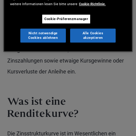
weitere Informationen lesen Sie bitte unsere
Cookie-Richtlinie.
bezeichnet wird, um eine Anleihe im Vergleich zu
einer anderen zu bewerten. Die Rendite bis
Cookie-Präferenzmanager
Fälligkeit spiegelt den Gesamtertrag wider, den ein
Nicht notwendige
Alle Cookies
Anleger erhält, wenn er die Anleihe bis zur
Cookies ablehnen
akzeptieren
Fälligkeit hält – das heißt, sie schließt alle
Zinszahlungen sowie etwaige Kursgewinne oder
Kursverluste der Anleihe ein.
Was ist eine
Renditekurve?
Die Zinsstrukturkurve ist im Wesentlichen ein