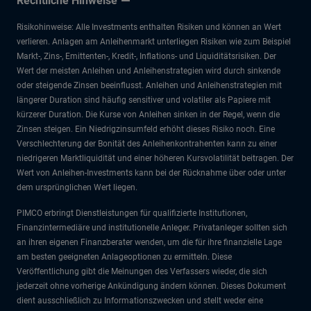
Rechtliche Hinweise
Risikohinweise: Alle Investments enthalten Risiken und können an Wert
verlieren. Anlagen am Anleihenmarkt unterliegen Risiken wie zum Beispiel
Markt-, Zins-, Emittenten-, Kredit-, Inflations- und Liquiditätsrisiken. Der
Wert der meisten Anleihen und Anleihenstrategien wird durch sinkende
oder steigende Zinsen beeinflusst. Anleihen und Anleihenstrategien mit
längerer Duration sind häufig sensitiver und volatiler als Papiere mit
kürzerer Duration. Die Kurse von Anleihen sinken in der Regel, wenn die
Zinsen steigen. Ein Niedrigzinsumfeld erhöht dieses Risiko noch. Eine
Verschlechterung der Bonität des Anleihenkontrahenten kann zu einer
niedrigeren Marktliquidität und einer höheren Kursvolatilität beitragen. Der
Wert von Anleihen-Investments kann bei der Rücknahme über oder unter
dem ursprünglichen Wert liegen.
PIMCO erbringt Dienstleistungen für qualifizierte Institutionen,
Finanzintermediäre und institutionelle Anleger. Privatanleger sollten sich
an ihren eigenen Finanzberater wenden, um die für ihre finanzielle Lage
am besten geeigneten Anlageoptionen zu ermitteln. Diese
Veröffentlichung gibt die Meinungen des Verfassers wieder, die sich
jederzeit ohne vorherige Ankündigung ändern können. Dieses Dokument
dient ausschließlich zu Informationszwecken und stellt weder eine