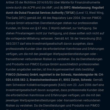
Artikel 35 der Richtlinie 2014/65/EU über Märkte für Finanzinstrumente
sowie durch die ACPR und die AMF; und (
6) DIFC-Niederlassung: Reguliert
durch die Dubai Financial Services Authority ("DFSA")
(Level 13, West Wing,
The Gate, DIFC)
gemäß Art. 48 des Regulatory Law 2004. Die von PIMCO
Europe GmbH erbrachten Dienstleistungen stehen nur professionellen
Kunden, im Sinne von § 67 Abs. 2 WpHG definiert, zur Verfügung. Sie
stehen Privatanlegern nicht zur Verfügung, und diese sollten sich nicht auf
die vorliegende Mitteilung verlassen. Gemäß Art. 56 der Verordnung (EU)
565/2017 darf eine Investmentgesellschaft davon ausgehen, dass
professionelle Kunden über die erforderlichen Kenntnisse und Erfahrungen
verfügen, um die mit den jeweiligen Wertpapierdienstleistungen oder -
transaktionen verbundenen Risiken zu verstehen. Da die Dienstleistungen
und Produkte von PIMCO Europe GmbH ausschließlich professionellen
Kunden angeboten werden, ist ihre Angemessenheit stets bestätigt.
PIMCO (Schweiz) GmbH, registriert in der Schweiz, Handelsregister-Nr. CH-
020.4.038.582-2, Brandschenkestrasse 41, 8002 Zürich, Schweiz
. Gemäß
dem Schweizer Kollektivanlagengesetz (KAG) vom 23. Juni 2006 darf eine
Investmentgesellschaft davon ausgehen, dass professionelle Kunden über
die erforderlichen Kenntnisse und Erfahrungen verfügen, um die mit den
jeweiligen Wertpapierdienstleistungen oder -transaktionen verbundenen
Risiken zu verstehen. Da die Dienstleistungen und Produkte von PIMCO