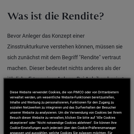
Was ist die Rendite?
Bevor Anleger das Konzept einer
Zinsstrukturkurve verstehen können, müssen sie
sich zunächst mit dem Begriff "Rendite" vertraut
machen. Dieser bedeutet nichts anderes als der
jährliche Ertrag einer Anlage. Bei Anleihen basiert
die Rendite auf dem Kaufpreis der Anleihe und
Diese Website verwendet Cookies, die von PIMCO oder von Drittanbietern
verwaltet werden, um wesentliche Website-Funktionen bereitzustellen,
den erhaltenen Kupon-Zahlungen.
Inhalte und Werbung zu personalisieren, Funktionen für den Zugang zu
sozialen Netzwerken zu integrieren und das Surfverhalten der Besucher
unserer Website zu analysieren. Um die Verwendung von Cookies bei Ihrem
Anleihenanleger verwenden oft eine Messgröße
Besuch dieser Website zu verwalten, klicken Sie bitte auf "Alle Cookies
akzeptieren" oder "Nicht notwendige Cookies ablehnen". Sie können Ihre
Cookie-Einstellungen auch jederzeit über den Cookie-Präferenzmanager
der Rendite, die als „Rendite bis Fälligkeit“
anpassen und auswählen, welche Cookies Sie zulassen möchten. Für