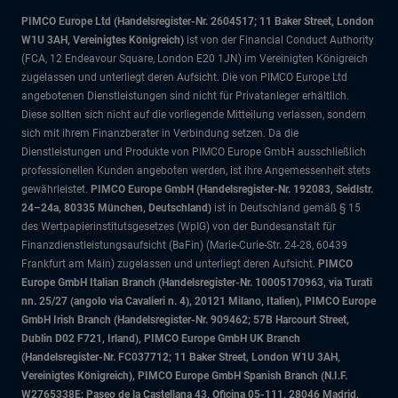
PIMCO Europe Ltd (Handelsregister-Nr. 2604517; 11 Baker Street, London
W1U 3AH, Vereinigtes Königreich)
ist von der Financial Conduct Authority
(FCA, 12 Endeavour Square, London E20 1JN) im Vereinigten Königreich
zugelassen und unterliegt deren Aufsicht. Die von PIMCO Europe Ltd
angebotenen Dienstleistungen sind nicht für Privatanleger erhältlich.
Diese sollten sich nicht auf die vorliegende Mitteilung verlassen, sondern
sich mit ihrem Finanzberater in Verbindung setzen. Da die
Dienstleistungen und Produkte von PIMCO Europe GmbH ausschließlich
professionellen Kunden angeboten werden, ist ihre Angemessenheit stets
gewährleistet.
PIMCO Europe GmbH (Handelsregister-Nr. 192083, Seidlstr.
24–24a, 80335 München, Deutschland)
ist in Deutschland gemäß § 15
des Wertpapierinstitutsgesetzes (WpIG) von der Bundesanstalt für
Finanzdienstleistungsaufsicht (BaFin) (Marie-Curie-Str. 24-28, 60439
Frankfurt am Main) zugelassen und unterliegt deren Aufsicht.
PIMCO
Europe GmbH Italian Branch (Handelsregister-Nr. 10005170963, via Turati
nn. 25/27 (angolo via Cavalieri n. 4), 20121 Milano, Italien), PIMCO Europe
GmbH Irish Branch (Handelsregister-Nr. 909462; 57B Harcourt Street,
Dublin D02 F721, Irland), PIMCO Europe GmbH UK Branch
(Handelsregister-Nr. FC037712; 11 Baker Street, London W1U 3AH,
Vereinigtes Königreich), PIMCO Europe GmbH Spanish Branch (N.I.F.
W2765338E; Paseo de la Castellana 43, Oficina 05-111, 28046 Madrid,