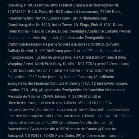
Spanien), PIMCO Europe GmbH French Branch (Handelsregister-Nr.
918745621 R.C.S. Paris; 50–52 Boulevard Haussmann, 75009 Paris,
Frankreich) und PIMCO Europe GmbH (DIFC-Niederlassung)
(Handelsregister-Nr. 9613, Index Tower, 10. Etage, Einheit 1001 Dubai
International Financial Centre, Dubai, Vereinigte Arabische Emirate)
werden
zusätzlich beaufsichtigt durch: (1)
italienische Zweigstelle: die
Commissione Nazionale per le Società e la Borsa (CONSOB, Giovanni
Battista Martini, 3 - 00198 Roma)
gemäß Artikel 27 des italienischen
Finanzgesetzes; (2)
irische Zweigstelle: die Central Bank of Ireland (New
Wapping Street, North Wall Quay, Dublin 1 D01 F7X3)
gemäß Verordnung
43 der Europäischen Union (über Märkte für Finanzinstrumente)
Regulations 2017 in der jeweils geltenden Fassung; (3)
britische
Zweigstelle: die Financial Conduct Authority (FCA, 12 Endeavour Square,
London E20 1JN); (4) spanische Zweigstelle: die Comisión Nacional del
Mercado de Valores (CNMV, Edison, 4, 28006 Madrid)
in
Übereinstimmung mit den in den Artikeln 168 und 203 bis 224
festgelegten Verpflichtungen sowie den in Teil V, Abschnitt I des Gesetzes
über den Wertpapiermarkt (LSM) und in den Artikeln 111, 114 und 117 des
Königlichen Dekrets 217/2008 enthaltenen Verpflichtungen; (5)
f
ranzösische Zweigstelle: die ACPR/Banque de France (4 Place de
Budapest, CS 92459, 75436 Paris Cedex 09)
in Übereinstimmung mit