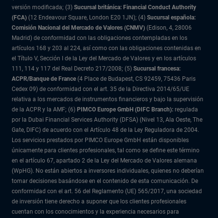
versión modificada; (3)
Sucursal británica: Financial Conduct Authority
(FCA)
(12 Endeavour Square, London E20 1JN); (4)
Sucursal española:
Comisión Nacional del Mercado de Valores (CNMV)
(Edison, 4, 28006
Madrid) de conformidad con las obligaciones contempladas en los
artículos 168 y 203 al 224, así como con las obligaciones contenidas en
el Título V, Sección I de la Ley del Mercado de Valores y en los artículos
111, 114 y 117 del Real Decreto 217/2008; (5)
Sucursal francesa:
ACPR/Banque de France
(4 Place de Budapest, CS 92459, 75436 Paris
Cedex 09) de conformidad con el art. 35 de la Directiva 2014/65/UE
relativa a los mercados de instrumentos financieros y bajo la supervisión
de la ACPR y la AMF; (6)
PIMCO Europe GmbH (DIFC Branch):
regulada
por la Dubai Financial Services Authority (DFSA) (Nivel 13, Ala Oeste, The
Gate, DIFC) de acuerdo con el Artículo 48 de la Ley Reguladora de 2004.
Los servicios prestados por PIMCO Europe GmbH están disponibles
únicamente para clientes profesionales, tal como se define este término
en el artículo 67, apartado 2 de la Ley del Mercado de Valores alemana
(WpHG). No están abiertos a inversores individuales, quienes no deberían
tomar decisiones basándose en el contenido de esta comunicación. De
conformidad con el art. 56 del Reglamento (UE) 565/2017, una sociedad
de inversión tiene derecho a suponer que los clientes profesionales
cuentan con los conocimientos y la experiencia necesarios para