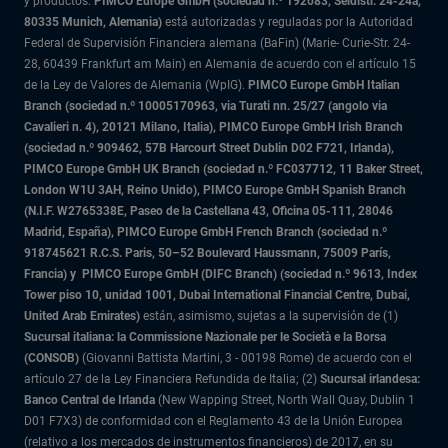
y productos.
PIMCO Europe GmbH (sociedad n.º 192083, Seidlstr. 24-24a,
80335 Munich, Alemania)
está autorizadas y reguladas por la Autoridad
Federal de Supervisión Financiera alemana (BaFin) (Marie- Curie-Str. 24-
28, 60439 Frankfurt am Main) en Alemania de acuerdo con el artículo 15
de la Ley de Valores de Alemania (WpIG).
PIMCO Europe GmbH Italian
Branch (sociedad n.º 10005170963, via Turati nn. 25/27 (angolo via
Cavalieri n. 4), 20121 Milano, Italia), PIMCO Europe GmbH Irish Branch
(sociedad n.º 909462, 57B Harcourt Street Dublin D02 F721, Irlanda),
PIMCO Europe GmbH UK Branch (sociedad n.º FC037712, 11 Baker Street,
London W1U 3AH, Reino Unido), PIMCO Europe GmbH Spanish Branch
(N.I.F. W2765338E, Paseo de la Castellana 43, Oficina 05-111, 28046
Madrid, España), PIMCO Europe GmbH French Branch (sociedad n.º
918745621 R.C.S. Paris,
50–52 Boulevard Haussmann, 75009 París,
Francia) y
PIMCO Europe GmbH (DIFC Branch) (sociedad n.º 9613, Index
Tower piso 10, unidad 1001, Dubai International Financial Centre, Dubai,
United Arab Emirates)
están, asimismo, sujetas a la supervisión de (1)
Sucursal italiana: la Commissione Nazionale per le Società e la Borsa
(CONSOB)
(Giovanni Battista Martini, 3 - 00198 Rome) de acuerdo con el
artículo 27 de la Ley Financiera Refundida de Italia; (2)
Sucursal irlandesa:
Banco Central de Irlanda
(New Wapping Street, North Wall Quay, Dublin 1
D01 F7X3) de conformidad con el Reglamento 43 de la Unión Europea
(relativo a los mercados de instrumentos financieros) de 2017, en su