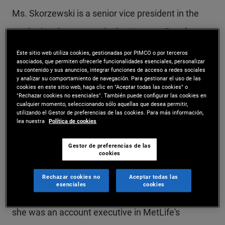
Ms. Skorzewski is a senior vice president in the
marketing department in the Newport Beach
office. She leads the client marketing teams for
Este sitio web utiliza cookies, gestionadas por PIMCO o por terceros
asociados, que permiten ofrecerle funcionalidades esenciales, personalizar
U.S. institutional, retirement, and financial
su contenido y sus anuncios, integrar funciones de acceso a redes sociales
y analizar su comportamiento de navegación. Para gestionar el uso de las
institutions. In this role, she develops marketing
cookies en este sitio web, haga clic en "Aceptar todas las cookies" o
"Rechazar cookies no esenciales". También puede configurar las cookies en
campaigns to promote PIMCO's strategies with
cualquier momento, seleccionando sólo aquellas que desea permitir,
utilizando el Gestor de preferencias de las cookies. Para más información,
corporate and public retirement plans, insurance
lea nuestra
Política de cookies
companies, endowments, foundations,
Gestor de preferencias de las
cookies
healthcare, consultants, and retirement plan
advisors. Previously, she led the retirement
Rechazar cookies no
Aceptar todas las
esenciales
cookies
marketing team. Prior to joining PIMCO in 2021,
she was an account executive in MetLife's