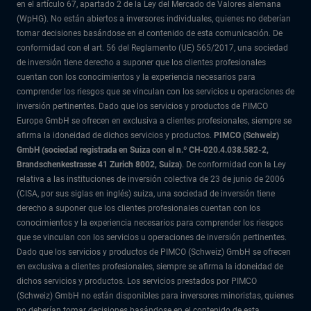
en el artículo 67, apartado 2 de la Ley del Mercado de Valores alemana
(WpHG). No están abiertos a inversores individuales, quienes no deberían
tomar decisiones basándose en el contenido de esta comunicación. De
conformidad con el art. 56 del Reglamento (UE) 565/2017, una sociedad
de inversión tiene derecho a suponer que los clientes profesionales
cuentan con los conocimientos y la experiencia necesarios para
comprender los riesgos que se vinculan con los servicios u operaciones de
inversión pertinentes. Dado que los servicios y productos de PIMCO
Europe GmbH se ofrecen en exclusiva a clientes profesionales, siempre se
afirma la idoneidad de dichos servicios y productos.
PIMCO (Schweiz)
GmbH (sociedad registrada en Suiza con el n.º CH-020.4.038.582-2,
Brandschenkestrasse 41 Zurich 8002, Suiza)
. De conformidad con la Ley
relativa a las instituciones de inversión colectiva de 23 de junio de 2006
(CISA, por sus siglas en inglés) suiza, una sociedad de inversión tiene
derecho a suponer que los clientes profesionales cuentan con los
conocimientos y la experiencia necesarios para comprender los riesgos
que se vinculan con los servicios u operaciones de inversión pertinentes.
Dado que los servicios y productos de PIMCO (Schweiz) GmbH se ofrecen
en exclusiva a clientes profesionales, siempre se afirma la idoneidad de
dichos servicios y productos. Los servicios prestados por PIMCO
(Schweiz) GmbH no están disponibles para inversores minoristas, quienes
no deberían tomar decisiones basándose en el contenido de esta