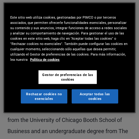
Mr. Chambers is an executive vice president and
Este sitio web utiliza cookies, gestionadas por PIMCO o por terceros
fixed income strategist in the Newport Beach
asociados, que permiten ofrecerle funcionalidades esenciales, personalizar
su contenido y sus anuncios, integrar funciones de acceso a redes sociales
office, focusing on core strategies. Previously, he
y analizar su comportamiento de navegación. Para gestionar el uso de las
cookies en este sitio web, haga clic en "Aceptar todas las cookies" o
focused on multi-sector fixed income strategies,
"Rechazar cookies no esenciales". También puede configurar las cookies en
cualquier momento, seleccionando sólo aquellas que desea permitir,
and earlier at PIMCO, he was a member of the
utilizando el Gestor de preferencias de las cookies. Para más información,
lea nuestra
Política de cookies
account management group focusing on defined
contribution clients and platforms. Prior to that, he
Gestor de preferencias de las
cookies
was a member of PIMCO's global wealth
Rechazar cookies no
Aceptar todas las
management team in Asia ex Japan. He has 15
esenciales
cookies
years of investment experience and holds an MBA
from the University of Chicago Booth School of
Business and an undergraduate degree from The