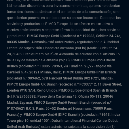
Ltd no están disponibles para inversores minoristas, quienes no deberían
tomar decisiones basándose en el contenido de esta comunicación, sino
que deberían ponerse en contacto con su asesor financiero. Dado que los
servicios y productos de PIMCO Europe Ltd se ofrecen en exclusiva a
clientes profesionales, siempre se afirma la idoneidad de dichos servicios
y productos.
PIMCO Europe GmbH (sociedad n.º 192083, Seidlstr. 24-24a,
80335 Munich, Alemania)
está autorizadas y reguladas por la Autoridad
Federal de Supervisión Financiera alemana (BaFin) (Marie- Curie-Str. 24-
28, 60439 Frankfurt am Main) en Alemania de acuerdo con el artículo 15
de la Ley de Valores de Alemania (WpIG).
PIMCO Europe GmbH Italian
Branch (sociedad n.º 10005170963, via Turati nn. 25/27 (angolo via
Cavalieri n. 4), 20121 Milano, Italia), PIMCO Europe GmbH Irish Branch
(sociedad n.º 909462, 57B Harcourt Street Dublin D02 F721, Irlanda),
PIMCO Europe GmbH UK Branch (sociedad n.º FC037712, 11 Baker Street,
London W1U 3AH, Reino Unido), PIMCO Europe GmbH Spanish Branch
(N.I.F. W2765338E, Paseo de la Castellana 43, Oficina 05-111, 28046
Madrid, España), PIMCO Europe GmbH French Branch (sociedad n.º
918745621 R.C.S. Paris,
50–52 Boulevard Haussmann, 75009 París,
Francia) y
PIMCO Europe GmbH (DIFC Branch) (sociedad n.º 9613, Index
Tower piso 10, unidad 1001, Dubai International Financial Centre, Dubai,
United Arab Emirates)
están, asimismo, sujetas a la supervisión de (1)