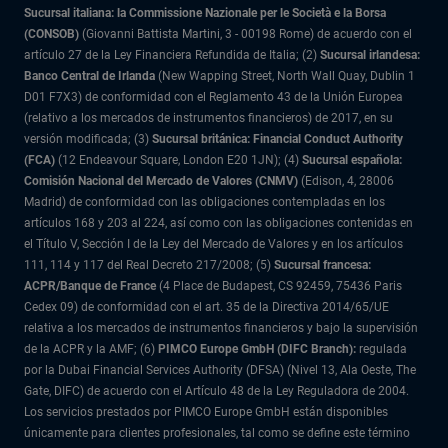
Sucursal italiana: la Commissione Nazionale per le Società e la Borsa
(CONSOB)
(Giovanni Battista Martini, 3 - 00198 Rome) de acuerdo con el
artículo 27 de la Ley Financiera Refundida de Italia; (2)
Sucursal irlandesa:
Banco Central de Irlanda
(New Wapping Street, North Wall Quay, Dublin 1
D01 F7X3) de conformidad con el Reglamento 43 de la Unión Europea
(relativo a los mercados de instrumentos financieros) de 2017, en su
versión modificada; (3)
Sucursal británica: Financial Conduct Authority
(FCA)
(12 Endeavour Square, London E20 1JN); (4)
Sucursal española:
Comisión Nacional del Mercado de Valores (CNMV)
(Edison, 4, 28006
Madrid) de conformidad con las obligaciones contempladas en los
artículos 168 y 203 al 224, así como con las obligaciones contenidas en
el Título V, Sección I de la Ley del Mercado de Valores y en los artículos
111, 114 y 117 del Real Decreto 217/2008; (5)
Sucursal francesa:
ACPR/Banque de France
(4 Place de Budapest, CS 92459, 75436 Paris
Cedex 09) de conformidad con el art. 35 de la Directiva 2014/65/UE
relativa a los mercados de instrumentos financieros y bajo la supervisión
de la ACPR y la AMF; (6)
PIMCO Europe GmbH (DIFC Branch):
regulada
por la Dubai Financial Services Authority (DFSA) (Nivel 13, Ala Oeste, The
Gate, DIFC) de acuerdo con el Artículo 48 de la Ley Reguladora de 2004.
Los servicios prestados por PIMCO Europe GmbH están disponibles
únicamente para clientes profesionales, tal como se define este término