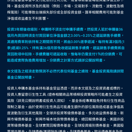
涉及從基金本金中支付配息的任何分配，或會導致基金每股資產淨值立即下
降。基金投資所涉及的風險（例如：市場、交易對手、流動性、波動性及槓
桿風險）可能導致台端損失部份或全部投資金額。匯率相關費用可能對基金
淨值或收益產生不利影響。
投資3年期後收級別，申購時不須支付申購手續費，然投資人若於申購後36
個月內買回時須支付買回單位淨值金額之3.00%~0.25%之遞延銷售手續費，
其適用費率則依持有之期間而不同，將由3.00%逐季遞減，每持有滿3個月(1
季)遞減0.25%，持有滿36個月即免收遞延銷售手續費，遞延銷售手續費將自
買回款項中扣除。手續費雖可遞延收取，惟每年仍需支付1％的分銷費，可
能造成實際負擔費用增加。分銷費之計算方式請詳公開說明書。
本文提及之經濟走勢預測不必然代表任何基金之績效，基金投資風險請詳閱
基金公開說明書。
投資人申購本基金係持有基金受益憑證，而非本文提及之投資資產或標的。
投資人應留意衍生性工具 /證券相關商品等槓桿投資策略所可能產生之投資
風險（詳見公開說明書或投資人須知） 。基金係經專案豁免持有衍生性商品
限制之基金。由於使用衍生性商品可能產生額外的部位風險造成基金淨值高
度波動及衍生其他風險，全球非投資等級債券基金、多元收益債券基金、新
興市場債券基金、新興市場本地貨幣債券基金、總回報債券基金、美國非投
資等級債券基金、全球實質回報債券基金、全球投資級別債券基金、美國股
票增益基金、全球債券(美國除外)基金、全球債券基金、歐元債券基金及收