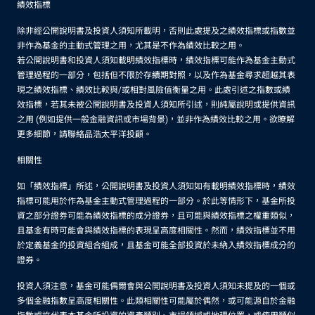
績效指標
除非經公開說明書及投資人須知所載明，否則此處提及之績效指標或指數並
非作為基金的主動式管理之用，尤其是不作為績效比較之用。
若公開說明書和投資人須知載明績效指標時，績效指標可能作為基金主動式
管理過程的一部分，包括但不限於存續期對照，以及作為基金尋求超越其表
現之績效指標、績效比較與/或相對風險值衡量之用。此處引述之指數或績
效指標，若其未被公開說明書及投資人須知所引述，則純屬說明或提供資訊
之用 (例如提供一般金融資訊或市場背景)，並非作為績效比較之用。欲瞭解
更多細節，請聯絡品浩太平洋投顧。
相關性
如「績效指標」所述，公開說明書及投資人須知如有載明績效指標時，績效
指標可能用於作為基金主動式管理過程的一部分。於此等情形下，基金所投
資之部分證券可能為績效指標的成分證券，且可能與績效指標之權重類似，
且基金有時可能會與績效指標的表現呈高度相關性。然而，績效指標並不用
於定義基金的投資組合組成，且基金可能全部投資於未納入績效指標成分的
證券。
投資人須注意，基金可能偶爾會與公開說明書及投資人須知未提及的一個或
多個金融指數呈高度相關性。此類相關性可能屬於偶然，或可能源自於金融