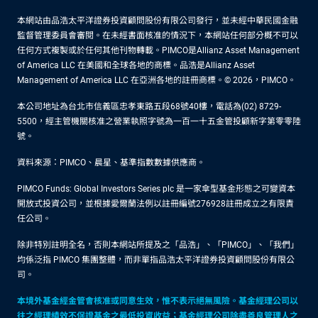
本網站由品浩太平洋證券投資顧問股份有限公司發行，並未經中華民國金融
監督管理委員會審閱。在未經書面核准的情況下，本網站任何部分概不可以
任何方式複製或於任何其他刊物轉載。PIMCO是Allianz Asset Management
of America LLC 在美國和全球各地的商標。品浩是Allianz Asset
Management of America LLC 在亞洲各地的註冊商標。© 2026，PIMCO。
本公司地址為台北市信義區忠孝東路五段68號40樓，電話為(02) 8729-
5500，經主管機關核准之營業執照字號為一百一十五金管投顧新字第零零陸
號。
資料來源：PIMCO、晨星、基準指數數據供應商。
PIMCO Funds: Global Investors Series plc 是一家傘型基金形態之可變資本
開放式投資公司，並根據愛爾蘭法例以註冊編號276928註冊成立之有限責
任公司。
除非特別註明全名，否則本網站所提及之「品浩」、「PIMCO」、「我們」
均係泛指 PIMCO 集團整體，而非單指品浩太平洋證券投資顧問股份有限公
司。
本境外基金經金管會核准或同意生效，惟不表示絕無風險。基金經理公司以
往之經理績效不保證基金之最低投資收益；基金經理公司除盡善良管理人之