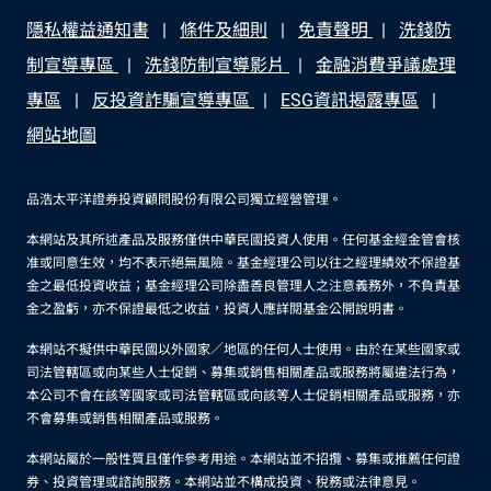
隱私權益通知書
條件及細則
免責聲明
洗錢防
制宣導專區
洗錢防制宣導影片
金融消費爭議處理
專區
反投資詐騙宣導專區
ESG資訊揭露專區
網站地圖
品浩太平洋證券投資顧問股份有限公司獨立經營管理。
本網站及其所述產品及服務僅供中華民國投資人使用。任何基金經金管會核
准或同意生效，均不表示絕無風險。基金經理公司以往之經理績效不保證基
金之最低投資收益；基金經理公司除盡善良管理人之注意義務外，不負責基
金之盈虧，亦不保證最低之收益，投資人應詳閱基金公開說明書。
本網站不擬供中華民國以外國家／地區的任何人士使用。由於在某些國家或
司法管轄區或向某些人士促銷、募集或銷售相關產品或服務將屬違法行為，
本公司不會在該等國家或司法管轄區或向該等人士促銷相關產品或服務，亦
不會募集或銷售相關產品或服務。
本網站屬於一般性質且僅作參考用途。本網站並不招攬、募集或推薦任何證
券、投資管理或諮詢服務。本網站並不構成投資、稅務或法律意見。