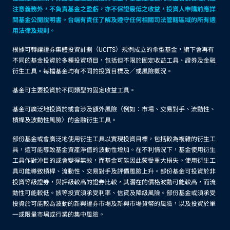
注意義務外，不負責基金之盈虧，亦不保證最低之收益，投資人申購前應詳
閱基金公開說明書。台端有責任了解及遵守任何相關司法管轄區域的所有適
用法律及規則。
根據可轉讓證券集體投資計劃（UCITS）規例成立的傘型基金，旗下會再有
不同的基金投資於多種投資項目，包括但不限於固定收益工具、證券及金融
衍生工具。每檔基金均有不同的投資目標及／或風險概況。
基金可主要投資於不同類型的固定收益工具。
基金可廣泛地投資於或會涉及額外風險（例如：市場、交易對手、流動性、
槓桿及波動性風險）的金融衍生工具。
部份基金或會廣泛地使用衍生工具以實現投資目標，包括較為複雜的衍生工
具，這可能導致基金資產淨值的波動性增加。在不利情況下，基金使用衍生
工具作對沖目的或會變得無效，而基金可能因此蒙受重大損失。使用衍生工
具可能導致槓桿、流動性、交易對手及評價風險上升。部份基金可投資於非
投資等級證券，與評級較高的證券比較，其潛在的價格波動可能較高，而流
動性可能較低。該等投資須承受利率、信貸及降級風險。部份基金或須承受
投資於可能較為波動的新興證券市場及新興市場貨幣的風險，以及投資於單
一或限量市場或行業的集中風險。