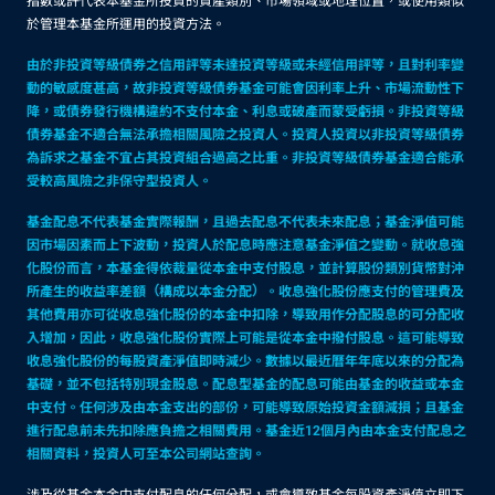
指數或許代表本基金所投資的資產類別、市場領域或地理位置，或使用類似
於管理本基金所運用的投資方法。
由於非投資等級債券之信用評等未達投資等級或未經信用評等，且對利率變
動的敏感度甚高，故非投資等級債券基金可能會因利率上升、市場流動性下
降，或債券發行機構違約不支付本金、利息或破產而蒙受虧損。非投資等級
債券基金不適合無法承擔相關風險之投資人。投資人投資以非投資等級債券
為訴求之基金不宜占其投資組合過高之比重。非投資等級債券基金適合能承
受較高風險之非保守型投資人。
基金配息不代表基金實際報酬，且過去配息不代表未來配息；基金淨值可能
因市場因素而上下波動，投資人於配息時應注意基金淨值之變動。就收息強
化股份而言，本基金得依裁量從本金中支付股息，並計算股份類別貨幣對沖
所產生的收益率差額（構成以本金分配）。收息強化股份應支付的管理費及
其他費用亦可從收息強化股份的本金中扣除，導致用作分配股息的可分配收
入增加，因此，收息強化股份實際上可能是從本金中撥付股息。這可能導致
收息強化股份的每股資產淨值即時減少。數據以最近曆年年底以來的分配為
基礎，並不包括特別現金股息。配息型基金的配息可能由基金的收益或本金
中支付。任何涉及由本金支出的部份，可能導致原始投資金額減損；且基金
進行配息前未先扣除應負擔之相關費用。基金近12個月內由本金支付配息之
相關資料，投資人可至本公司網站查詢。