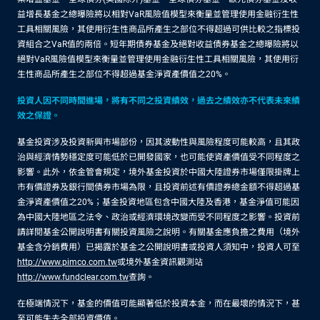
益增長基金之總曝險將以相對VaR風險值模型來衡量並管理使用金融衍生性
工具相關風險，其使用衍生性商品所產生之部位不得超過可供比較之指標投
資組合之VaR值的兩倍。短年期債券基金及絕對收益債券基金之總曝險將以
絕對VaR風險值模型來衡量並管理使用金融衍生性工具相關風險，其使用衍
生性商品所產生之部位不得超過基金淨資產價值之20%。
投資人因不同時間進場，將有不同之投資績效，過去之績效亦不代表未來績
效之保證。
基金投資涉及投資新興市場部份，因其波動性與風險程度可能較高，且其政
治與經濟情勢穩定度可能低於已開發國家，也可能使資產價值受不同程度之
影響。此外，依金管會規定，境外基金投資於中國大陸證券市場僅限掛牌上
市有價證券及銀行間債券市場為限，且投資前述有價證券總金額不得超過基
金淨資產價值之20%；基金投資地區包含中國大陸及香港，基金淨值可能因
為中國大陸地區之法令、政治或經濟環境改變而受不同程度之影響。投資前
請詳閱基金公開說明書有關投資風險之說明。有關基金應負擔之費用（境外
基金含分銷費用）已揭露於基金之公開說明書或投資人須知中，投資人可至
http://www.pimco.com.tw
或境外基金資訊觀測站
http://www.fundclear.com.tw
查詢。
在極端情況下，基金的價值可能顯著低於投資本金，而在最壞的情況下，甚
至可能失去全部投資價值。