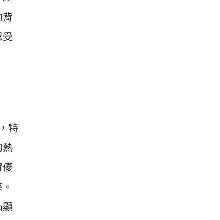
的背
忍受
，特
的熱
置優
產。
凸顯