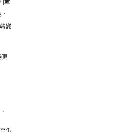
利率
為，
種轉變
場更
。
甚至低