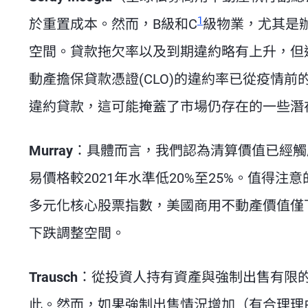
1
於重置成本。然而，B級和C
級物業，尤其是
空間。貸款拖欠率以及到期違約略有上升，但
動產擔保貸款憑證(CLO)的違約率已從疫情前
違約貸款，這可能掩蓋了市場仍存在的一些潛
Murray
：具體而言，我們認為清算價值已經觸底
易價格較2021年水準低20%至25%。值得注
多元化核心股票指數，美國商用不動產價值僅
下跌調整空間。
Trausch
：從投資人持有資產與強制出售有限
此。然而，如果強制出售情況增加（有合理理