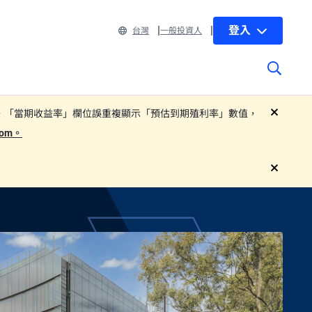
登入
台灣
一般投資人
 部分子基金基金月報中，「當期收益率」欄位誤重複顯示「預估到期殖利率」數值，
close
.com。
close