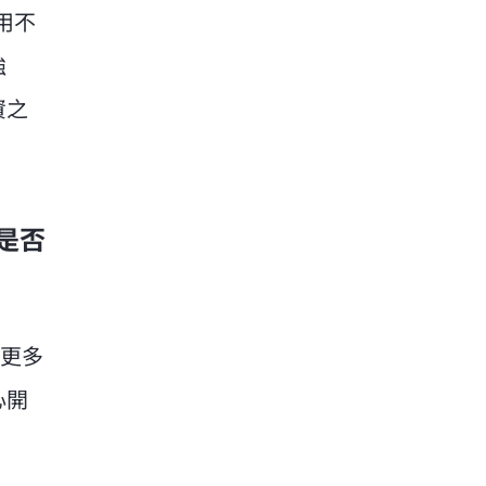
用不
強
資之
是否
示更多
心開