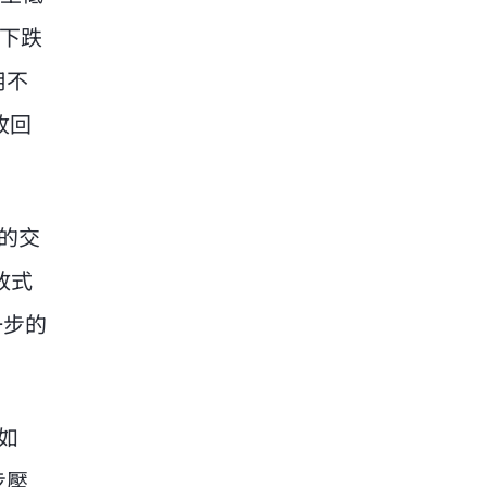
下跌
用不
收回
的交
放式
一步的
如
步壓