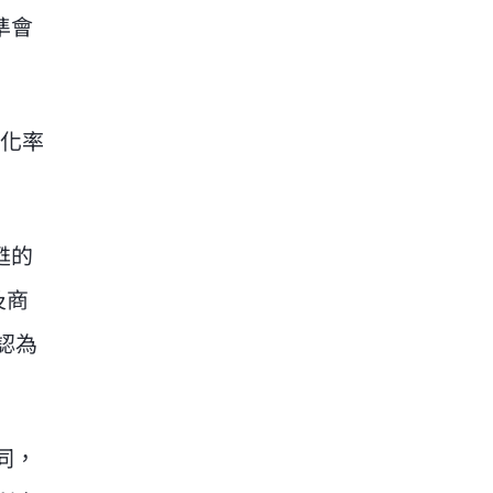
準會
本化率
甦的
及商
認為
同，