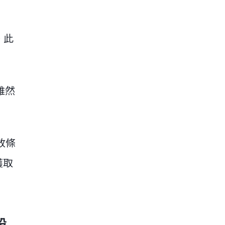
。此
雖然
放條
獲取
投